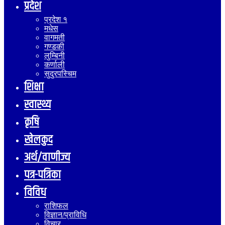
प्रदेश
प्रदेश १
मधेस
वागमती
गण्डकी
लुम्बिनी
कर्णाली
सुदुरपस्चिम
शिक्षा
स्वास्थ्य
कृषि
खेलकुद
अर्थ/वाणीज्य
पत्र-पत्रिका
विविध
राशिफल
विज्ञान/प्राविधि
विचार