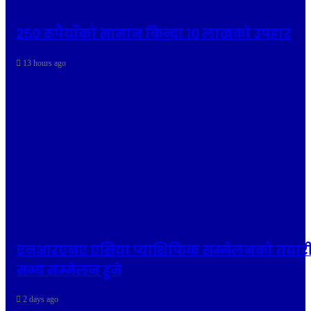
२५० रुपैयाँको सामान किन्दा १० लाखको उपहार
13 hours ago
एनआरएनए एसिया प्याशिफिक सम्मेलनको तयारी 
सभ्य सम्मेलन हुने
2 days ago