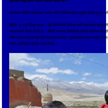
मुस्ताङमा बौद्ध कलेज खोल्ने विषयमा विवाद किन ?
फल्याकमा विदेशी सहयोगबाट कलेज खोल्ने विषयमा विवाद हुनुका पछाडि मुख्यतः
पहिलोः भू–राजनीतिक त्रास । दुई छिमेकीमध्ये चीनका लागि उक्त क्षेत्र संवेदनश
ल्याउनसक्ने चिन्ता धेरैको छ । चीनले स्वतन्त्र तिब्बतलाई आफ्नो अधीनमा लिएप
अवैध रूपमा नेपालका हिमाली जिल्लाहरू मनाङ र मुस्ताङलाई सेल्टर बनाएका थिए ।
लड्न अमेरिकाले सहयोग गरेको थियो ।