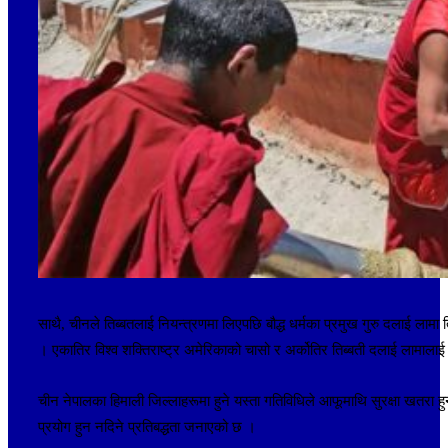
साथै, चीनले तिब्बतलाई नियन्त्रणमा लिएपछि बौद्ध धर्मका प्रमुख गुरु दलाई ल
। एकातिर विश्व शक्तिराष्ट्र अमेरिकाको चासो र अर्कोतिर तिब्बती दलाई लामा
चीन नेपालका हिमाली जिल्लाहरूमा हुने यस्ता गतिविधिले आफूमाथि सुरक्षा खतरा हुनस
प्रयोग हुन नदिने प्रतिबद्धता जनाएको छ ।