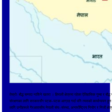
तेस्रोः बौद्ध सम्पदा नाशिने खतरा । हिमाली क्षेत्रमा रहेका ऐतिहासिक गुम्बा र 
संरक्षणका लागि सरकारसँग पटक–पटक आग्रह गर्दा पनि त्यसको कार्यान्वयन हुन नस
लागि उनीहरूले गैरआवासीय नेपाली संघ–संस्था, अन्तर्राष्ट्रिय नियोग र निजी क्षेत्