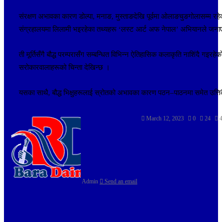
संरक्षण अभावका कारण डोल्पा, मनाङ, मुस्ताङदेखि पूर्वमा ओलाङचुङगोलासम्म रहेका स
संग्रहालयमा लिलामी भइरहेका तथ्यहरू ‘लस्ट आर्ट अफ नेपाल’ अभियानले जन
ती मूर्तिसँगै बौद्ध परम्परासँग सम्बन्धित विभिन्न ऐतिहासिक कलाकृति नाशिंदै ग
सरोकारवालाहरूको चिन्ता देखिन्छ ।
यसका साथै, बौद्ध भिक्षुहरूलाई स्रोतको अभावका कारण पठन–पाठनमा समेत उत्त
March 12, 2023
0
24
4
Admin
Send an email