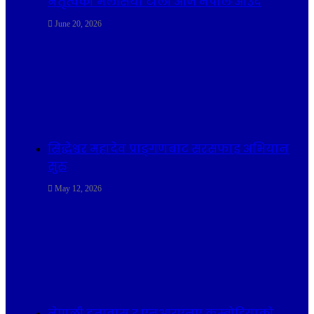
नेतृत्वको मलेसिया टोली आज नेपाल आउँदै
June 20, 2026
सिद्धेश्वर महादेव प्राङ्गणबाट सरसफाइ अभियान
सुरु
May 12, 2026
नेपाली दूतावास र एनआरएनए कम्बोडियाको