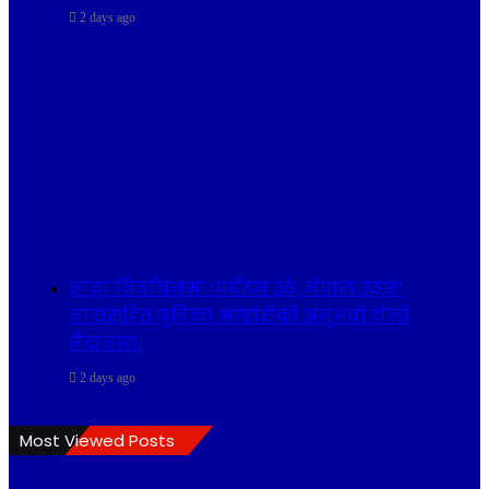
2 days ago
नाट्टा निर्वाचनमा ‘पर्यटन उठे, नेपाल उठ्छ’
नारासहित युविका भण्डारीको अनुभवी टोली
मैदानमा।
2 days ago
Most Viewed Posts