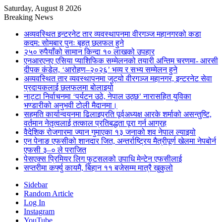
Saturday, August 8 2026
Breaking News
अव्यवस्थित इन्टरनेट तार व्यवस्थापनमा वीरगञ्ज महानगरको कडा
कदम: सोमबार पुनः बृहत् छलफल हुने
२५० रुपैयाँको सामान किन्दा १० लाखको उपहार
एनआरएनए एसिया प्याशिफिक सम्मेलनको तयारी अन्तिम चरणमा- आरसी
दीपक कंडेल, ‘आरोहण–२०२६’ भव्य र सभ्य सम्मेलन हुने
अव्यवस्थित तार व्यवस्थापनमा जुट्यो वीरगञ्ज महानगर, इन्टरनेट सेवा
प्रदायकलाई छलफलमा बोलाइयो
नाट्टा निर्वाचनमा ‘पर्यटन उठे, नेपाल उठ्छ’ नारासहित युविका
भण्डारीको अनुभवी टोली मैदानमा।
सहमति कार्यान्वयनमा ढिलाइप्रति पूर्वअध्यक्ष आरके शर्माको असन्तुष्टि,
वर्तमान नेतृत्वलाई तत्काल प्रतिबद्धता पूरा गर्न आग्रह
वैदेशिक रोजगारमा ज्यान गुमाएका १३ जनाको शव नेपाल ल्याइयो
एन पेनाङ एफसीको शानदार जित, अन्तर्राष्ट्रिय मैत्रीपूर्ण खेलमा नेपबोर्न
एफसी ३–० ले पराजित
पेसएक्स प्रिमियर लिग फुटसलको उपाधि मेन्टेन एफसीलाई
सप्तरीमा कर्फ्यु कायमै, बिहान ११ बजेसम्म मात्रै खुकुलो
Sidebar
Random Article
Log In
Instagram
YouTube