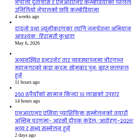
नेपाली दूतावास र एनआरएनए कम्बोडियाको पहलले
उजिलियो नेपालको छवि कम्बोडियामा
4 weeks ago
दाइजो प्रथा न्यूनीकरणका लागि जनचेतना अभियान
आवश्यक : हिरामती कुश्वाहा
May 6, 2026
अव्यवस्थित इन्टरनेट तार व्यवस्थापनमा वीरगञ्ज
महानगरको कडा कदम: सोमबार पुनः बृहत् छलफल
हुने
11 hours ago
२५० रुपैयाँको सामान किन्दा १० लाखको उपहार
14 hours ago
एनआरएनए एसिया प्याशिफिक सम्मेलनको तयारी
अन्तिम चरणमा- आरसी दीपक कंडेल, ‘आरोहण–२०२६’
भव्य र सभ्य सम्मेलन हुने
2 days ago