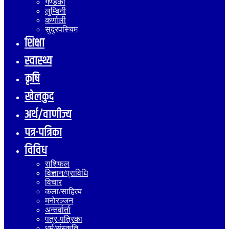
गण्डकी
लुम्बिनी
कर्णाली
सुदुरपस्चिम
शिक्षा
स्वास्थ्य
कृषि
खेलकुद
अर्थ/वाणीज्य
पत्र-पत्रिका
विविध
राशिफल
विज्ञान/प्राविधि
विचार
कला/साहित्य
मनोरञ्जन
अन्तर्वार्ता
पत्र-पत्रिका
धर्म/संस्कृति