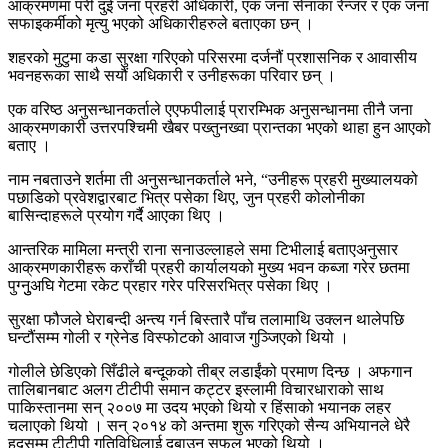
आक्रमणमा परी दुई जना प्रहरी अधिकारी, एक जना सेनाका रेन्जर र एक जना
सफाइकर्मीको मृत्यु भएको अधिकारीहरुले बताएका छन् ।
शहरको मुटुमा कडा सुरक्षा गरिएको परिसरमा दर्जनौं प्रशासनिक र आवासीय
भवनहरूका साथै सयौं अधिकारी र उनीहरूका परिवार छन् ।
एक वरिष्ठ अनुसन्धानकर्ताले एएफपीलाई प्रारम्भिक अनुसन्धानमा तीनै जना
आक्रमणकारी उत्तरपश्चिमी खैबर पख्तुनख्वा प्रान्तका भएको थाहा हुन आएको
बताए ।
नाम नबताउने शर्तमा ती अनुसन्धानकर्ताले भने, “उनीहरू प्रहरी मुख्यालयको
पछाडिको प्रवेशद्वारबाट भित्र पसेका थिए, जुन प्रहरी कोलोनीका
बासिन्दाहरूले प्रयोग गर्दै आएका थिए ।
आन्तरिक मामिला मन्त्री राना सनाउल्लाहले समा टिभीलाई बताएअनुसार
आक्रमणकारीहरू कराँची प्रहरी कार्यालयको मुख्य भवन कब्जा गरेर छतमा
पुग्नुुअघि गेटमा रकेट प्रहार गरेर परिसरभित्र पसेका थिए ।
सुरक्षा फौजले घेराबन्दी अन्त्य गर्न बिस्तारै पाँच तलामाथि उक्लन थालेपछि
घन्टौंसम्म गोली र ग्रेनेड विस्फोटको आवाज गुञ्जिएको थियो ।
गोलीले छेडिएको सिँढीले बन्दूकको तीब्र लडाईंको प्रमाण दिन्छ । अफगान
तालिबानबाट अलग टीटीपी समान कट्टर इस्लामी विचारधाराको साथ
पाकिस्तानमा सन् २००७ मा उदय भएको थियो र हिंसाको भयानक लहर
चलाएको थियो । सन् २०१४ को अन्तमा शुरू गरिएको सैन्य अभियानले धेरै
हदसम्म टीटीपी गतिविधिलाई दबाउन सफल भएको थियो ।