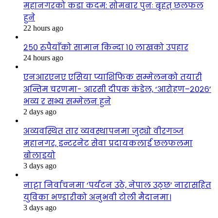
महानगरको कडा कदम: सोमबार पुनः बृहत् छलफल
हुने
22 hours ago
२५० रुपैयाँको सामान किन्दा १० लाखको उपहार
24 hours ago
एनआरएनए एसिया प्याशिफिक सम्मेलनको तयारी
अन्तिम चरणमा- आरसी दीपक कंडेल, ‘आरोहण–२०२६’
भव्य र सभ्य सम्मेलन हुने
2 days ago
अव्यवस्थित तार व्यवस्थापनमा जुट्यो वीरगञ्ज
महानगर, इन्टरनेट सेवा प्रदायकलाई छलफलमा
बोलाइयो
3 days ago
नाट्टा निर्वाचनमा ‘पर्यटन उठे, नेपाल उठ्छ’ नारासहित
युविका भण्डारीको अनुभवी टोली मैदानमा।
3 days ago