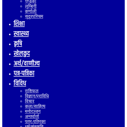
गण्डकी
लुम्बिनी
कर्णाली
सुदुरपस्चिम
शिक्षा
स्वास्थ्य
कृषि
खेलकुद
अर्थ/वाणीज्य
पत्र-पत्रिका
विविध
राशिफल
विज्ञान/प्राविधि
विचार
कला/साहित्य
मनोरञ्जन
अन्तर्वार्ता
पत्र-पत्रिका
धर्म/संस्कृति