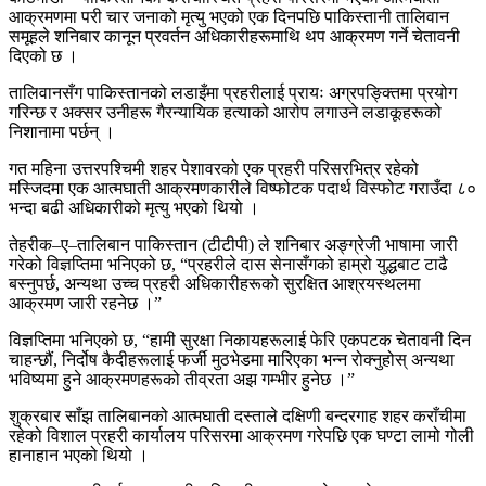
आक्रमणमा परी चार जनाको मृत्यु भएको एक दिनपछि पाकिस्तानी तालिवान
समूहले शनिबार कानून प्रवर्तन अधिकारीहरूमाथि थप आक्रमण गर्ने चेतावनी
दिएको छ ।
तालिवानसँग पाकिस्तानको लडाइँमा प्रहरीलाई प्रायः अग्रपङ्क्तिमा प्रयोग
गरिन्छ र अक्सर उनीहरू गैरन्यायिक हत्याको आरोप लगाउने लडाकूहरूको
निशानामा पर्छन् ।
गत महिना उत्तरपश्चिमी शहर पेशावरको एक प्रहरी परिसरभित्र रहेको
मस्जिदमा एक आत्मघाती आक्रमणकारीले विष्फोटक पदार्थ विस्फोट गराउँदा ८०
भन्दा बढी अधिकारीको मृत्यु भएको थियो ।
तेहरीक–ए–तालिबान पाकिस्तान (टीटीपी) ले शनिबार अङ्ग्रेजी भाषामा जारी
गरेको विज्ञप्तिमा भनिएको छ, “प्रहरीले दास सेनासँगको हाम्रो युद्धबाट टाढै
बस्नुपर्छ, अन्यथा उच्च प्रहरी अधिकारीहरूको सुरक्षित आश्रयस्थलमा
आक्रमण जारी रहनेछ ।”
विज्ञप्तिमा भनिएको छ, “हामी सुरक्षा निकायहरूलाई फेरि एकपटक चेतावनी दिन
चाहन्छौं, निर्दोष कैदीहरूलाई फर्जी मुठभेडमा मारिएका भन्न रोक्नुहोस् अन्यथा
भविष्यमा हुने आक्रमणहरूको तीव्रता अझ गम्भीर हुनेछ ।”
शुक्रबार साँझ तालिबानको आत्मघाती दस्ताले दक्षिणी बन्दरगाह शहर कराँचीमा
रहेको विशाल प्रहरी कार्यालय परिसरमा आक्रमण गरेपछि एक घण्टा लामो गोली
हानाहान भएको थियो ।