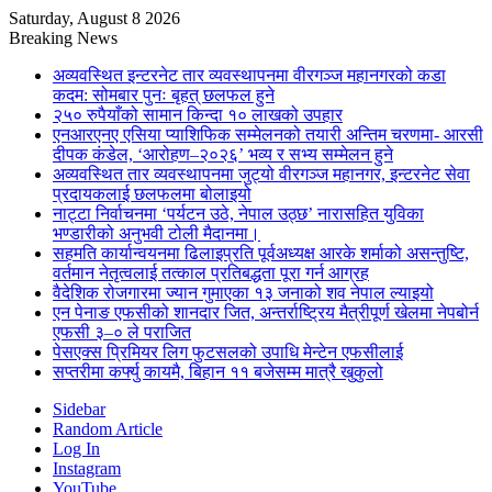
Saturday, August 8 2026
Breaking News
अव्यवस्थित इन्टरनेट तार व्यवस्थापनमा वीरगञ्ज महानगरको कडा
कदम: सोमबार पुनः बृहत् छलफल हुने
२५० रुपैयाँको सामान किन्दा १० लाखको उपहार
एनआरएनए एसिया प्याशिफिक सम्मेलनको तयारी अन्तिम चरणमा- आरसी
दीपक कंडेल, ‘आरोहण–२०२६’ भव्य र सभ्य सम्मेलन हुने
अव्यवस्थित तार व्यवस्थापनमा जुट्यो वीरगञ्ज महानगर, इन्टरनेट सेवा
प्रदायकलाई छलफलमा बोलाइयो
नाट्टा निर्वाचनमा ‘पर्यटन उठे, नेपाल उठ्छ’ नारासहित युविका
भण्डारीको अनुभवी टोली मैदानमा।
सहमति कार्यान्वयनमा ढिलाइप्रति पूर्वअध्यक्ष आरके शर्माको असन्तुष्टि,
वर्तमान नेतृत्वलाई तत्काल प्रतिबद्धता पूरा गर्न आग्रह
वैदेशिक रोजगारमा ज्यान गुमाएका १३ जनाको शव नेपाल ल्याइयो
एन पेनाङ एफसीको शानदार जित, अन्तर्राष्ट्रिय मैत्रीपूर्ण खेलमा नेपबोर्न
एफसी ३–० ले पराजित
पेसएक्स प्रिमियर लिग फुटसलको उपाधि मेन्टेन एफसीलाई
सप्तरीमा कर्फ्यु कायमै, बिहान ११ बजेसम्म मात्रै खुकुलो
Sidebar
Random Article
Log In
Instagram
YouTube