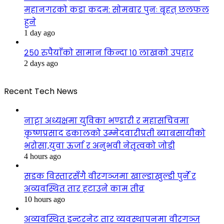
महानगरको कडा कदम: सोमबार पुनः बृहत् छलफल
हुने
1 day ago
२५० रुपैयाँको सामान किन्दा १० लाखको उपहार
2 days ago
Recent Tech News
नाट्टा अध्यक्षमा युविका भण्डारी र महासचिवमा
कृष्णप्रसाद ढकालको उम्मेदवारीप्रती ब्याबसायीको
भरोसा,युवा ऊर्जा र अनुभवी नेतृत्वको जोडी
4 hours ago
सडक विस्तारसँगै वीरगञ्जमा खाल्डाखुल्डी पुर्ने र
अव्यवस्थित तार हटाउने काम तीव्र
10 hours ago
अव्यवस्थित इन्टरनेट तार व्यवस्थापनमा वीरगञ्ज