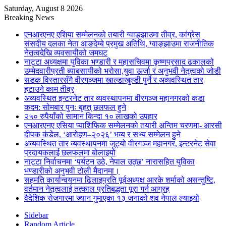
Saturday, August 8 2026
Breaking News
एनआरएनए एशिया सम्मेलनको तयारी ग्वाङ्झाउमा तीव्र, कांग्रेस
संसदीय दलका नेता आङदेम्बे प्रमुख अतिथि, ग्वाङ्झाउमा राजनीतिक
नेतृत्वदेखि व्यवसायीको जमघट
नाट्टा अध्यक्षमा युविका भण्डारी र महासचिवमा कृष्णप्रसाद ढकालको
उम्मेदवारीप्रती ब्याबसायीको भरोसा,युवा ऊर्जा र अनुभवी नेतृत्वको जोडी
सडक विस्तारसँगै वीरगञ्जमा खाल्डाखुल्डी पुर्ने र अव्यवस्थित तार
हटाउने काम तीव्र
अव्यवस्थित इन्टरनेट तार व्यवस्थापनमा वीरगञ्ज महानगरको कडा
कदम: सोमबार पुनः बृहत् छलफल हुने
२५० रुपैयाँको सामान किन्दा १० लाखको उपहार
एनआरएनए एसिया प्याशिफिक सम्मेलनको तयारी अन्तिम चरणमा- आरसी
दीपक कंडेल, ‘आरोहण–२०२६’ भव्य र सभ्य सम्मेलन हुने
अव्यवस्थित तार व्यवस्थापनमा जुट्यो वीरगञ्ज महानगर, इन्टरनेट सेवा
प्रदायकलाई छलफलमा बोलाइयो
नाट्टा निर्वाचनमा ‘पर्यटन उठे, नेपाल उठ्छ’ नारासहित युविका
भण्डारीको अनुभवी टोली मैदानमा।
सहमति कार्यान्वयनमा ढिलाइप्रति पूर्वअध्यक्ष आरके शर्माको असन्तुष्टि,
वर्तमान नेतृत्वलाई तत्काल प्रतिबद्धता पूरा गर्न आग्रह
वैदेशिक रोजगारमा ज्यान गुमाएका १३ जनाको शव नेपाल ल्याइयो
Sidebar
Random Article