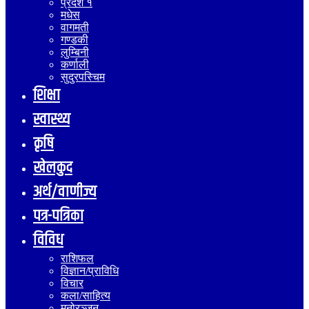
प्रदेश १
मधेस
वागमती
गण्डकी
लुम्बिनी
कर्णाली
सुदुरपस्चिम
शिक्षा
स्वास्थ्य
कृषि
खेलकुद
अर्थ/वाणीज्य
पत्र-पत्रिका
विविध
राशिफल
विज्ञान/प्राविधि
विचार
कला/साहित्य
मनोरञ्जन