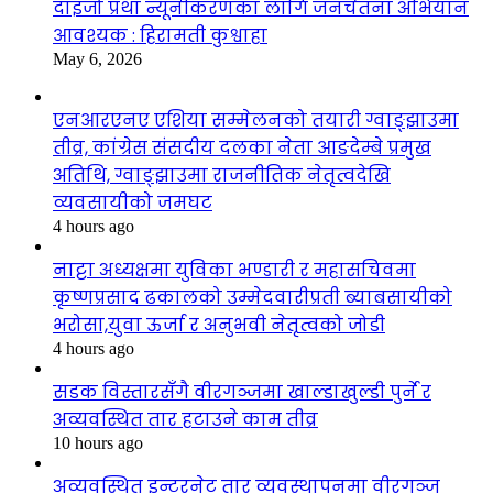
दाइजो प्रथा न्यूनीकरणका लागि जनचेतना अभियान
आवश्यक : हिरामती कुश्वाहा
May 6, 2026
एनआरएनए एशिया सम्मेलनको तयारी ग्वाङ्झाउमा
तीव्र, कांग्रेस संसदीय दलका नेता आङदेम्बे प्रमुख
अतिथि, ग्वाङ्झाउमा राजनीतिक नेतृत्वदेखि
व्यवसायीको जमघट
4 hours ago
नाट्टा अध्यक्षमा युविका भण्डारी र महासचिवमा
कृष्णप्रसाद ढकालको उम्मेदवारीप्रती ब्याबसायीको
भरोसा,युवा ऊर्जा र अनुभवी नेतृत्वको जोडी
4 hours ago
सडक विस्तारसँगै वीरगञ्जमा खाल्डाखुल्डी पुर्ने र
अव्यवस्थित तार हटाउने काम तीव्र
10 hours ago
अव्यवस्थित इन्टरनेट तार व्यवस्थापनमा वीरगञ्ज