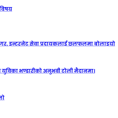
 विषय
ानगर, इन्टरनेट सेवा प्रदायकलाई छलफलमा बोलाइयो
हित युविका भण्डारीको अनुभवी टोली मैदानमा।
ुलो