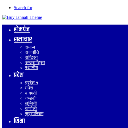
Search for
होमपेज
समाचार
समाज
राजनीति
राष्ट्रिय
अन्तराष्ट्रिय
स्थानीय
प्रदेश
प्रदेश १
मधेस
वागमती
गण्डकी
लुम्बिनी
कर्णाली
सुदुरपस्चिम
शिक्षा