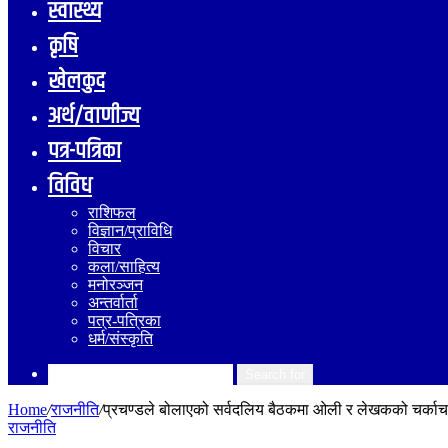
स्वास्थ्य
कृषि
खेलकुद
अर्थ/वाणीज्य
पत्र-पत्रिका
विविध
राशिफल
विज्ञान/प्राविधि
विचार
कला/साहित्य
मनोरञ्जन
अन्तर्वार्ता
पत्र-पत्रिका
धर्म/संस्कृति
Search for
Home
/
राजनीति
/
प्रचण्डले बोलाएको सर्वदलिय बैठकमा ओली र लेखकको चर्काचर
राजनीति