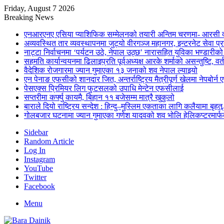
Friday, August 7 2026
Breaking News
एनआरएनए एसिया प्याशिफिक सम्मेलनको तयारी अन्तिम चरणमा- आरसी दी
अव्यवस्थित तार व्यवस्थापनमा जुट्यो वीरगञ्ज महानगर, इन्टरनेट सेव
नाट्टा निर्वाचनमा ‘पर्यटन उठे, नेपाल उठ्छ’ नारासहित युविका भण्डारीक
सहमति कार्यान्वयनमा ढिलाइप्रति पूर्वअध्यक्ष आरके शर्माको असन्तुष्टि, वर्
वैदेशिक रोजगारमा ज्यान गुमाएका १३ जनाको शव नेपाल ल्याइयो
एन पेनाङ एफसीको शानदार जित, अन्तर्राष्ट्रिय मैत्रीपूर्ण खेलमा नेपबोर
पेसएक्स प्रिमियर लिग फुटसलको उपाधि मेन्टेन एफसीलाई
सप्तरीमा कर्फ्यु कायमै, बिहान ११ बजेसम्म मात्रै खुकुलो
बाराले दियो राष्ट्रिय सन्देश : हिन्दु–मुस्लिम एकताका लागि कलैयामा बृहत्
गोलबजार घटनामा ज्यान गुमाएका गणेश यादवको शव भोलि हेलिकप्टरमार्फत
Sidebar
Random Article
Log In
Instagram
YouTube
Twitter
Facebook
Menu