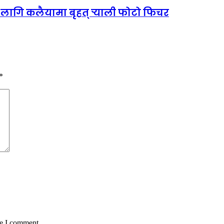
का लागि कलैयामा बृहत् र्‍याली फोटो फिचर
*
me I comment.