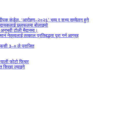
पक कंडेल, ‘आरोहण–२०२६’ भव्य र सभ्य सम्मेलन हुने
ा प्रदायकलाई छलफलमा बोलाइयो
ो अनुभवी टोली मैदानमा।
तमान नेतृत्वलाई तत्काल प्रतिबद्धता पूरा गर्न आग्रह
्न एफसी ३–० ले पराजित
 र्‍याली फोटो फिचर
 सिरहा ल्याइने