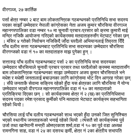
वीरगञ्ज, २७ कार्तिक
पर्सा क्षेत्र नम्बर २ बाट बाम लोकतान्त्रिक गठबन्धनको प्रतिनिधि सभा सदस्य
पदका साझाँ उम्मेदवार नेपाली कांग्रेसका नेता अजय कुमार चौरसिया वीरगञ्ज
महानगरपालिका वडा नम्बर १० मा चुनावी प्रचार-प्रसार को क्रमा कुमारी माई
मन्दिर नजिकै आयोजना गरिएको कार्यक्रममा मतदाताहरुसँग भेटघाट गरेका छन्
। मंसिर ४ गतेको निर्वाचन नजिकिदै जाँदा घरदैलो अभियानलाई तिव्रता दिँदै
पाँच दलीय सत्ता गठबन्धनबाट प्रतिनिधि सभा सदस्यका उम्मेदवार चौरसिया
वीरगन्जको वडा नं १० का मतदाताहरु माझ पुगेका हुन् ।
सत्तारुढ पाँच दलीय गठबन्धनबाट पर्सा २ का प्रतिनिधि सभा सदस्यका
उम्मेदवार चौरसियाले चुनावी प्रचार प्रसार तथा घरदैलोको क्रममा मतदातासँग
बाम लोकतान्त्रिक गठबन्धनका साझा उम्मेदवार अजय कुमार चौरसियाले भने
मधेश र मधेशी जनतालाई बचाउनका लागि कांग्रेसमा भोट दिन आग्रह गरेका छन्
। सँधै जनताकै सेवामा सक्रिय रहेको हुँदा यस क्षेत्रका लागि चौरसिया नै योग्य
उम्मेदवार भएको वीरगञ्ज महानगरपालिका वडा नं १० का मतदाताको
प्रतिक्रिया दिएका छन् । सो कार्यक्रममा क्षेत्र नं २ (ख) का प्रतिनिधिसभा
सदस्य पदका रमेश प्रसाद कुर्मीको पनि मतदाता भेटघाट कार्यक्रम सहभागिता
रहेको थियो।
चौरसिया लाई पाँच दलीय गठबन्धनको साथ भएको हुँदा उनको जित सुनिश्चित
भएको स्थानीय जनताहरूको भनाई रहेको थियो ।
त्यसतै सो कार्यक्रममा पुर्व
उर्जा तथा खानेपानी मन्त्री ओमप्रकाश शर्मा,वडा नं १० का पुर्व वडा अध्यक्ष
रामनगिना साह, वडा नं २४ का दसरथ कुर्मी, क्षेत्र नं २का क्षेत्रीय सभापति