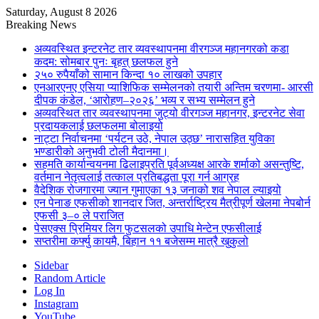
Saturday, August 8 2026
Breaking News
अव्यवस्थित इन्टरनेट तार व्यवस्थापनमा वीरगञ्ज महानगरको कडा
कदम: सोमबार पुनः बृहत् छलफल हुने
२५० रुपैयाँको सामान किन्दा १० लाखको उपहार
एनआरएनए एसिया प्याशिफिक सम्मेलनको तयारी अन्तिम चरणमा- आरसी
दीपक कंडेल, ‘आरोहण–२०२६’ भव्य र सभ्य सम्मेलन हुने
अव्यवस्थित तार व्यवस्थापनमा जुट्यो वीरगञ्ज महानगर, इन्टरनेट सेवा
प्रदायकलाई छलफलमा बोलाइयो
नाट्टा निर्वाचनमा ‘पर्यटन उठे, नेपाल उठ्छ’ नारासहित युविका
भण्डारीको अनुभवी टोली मैदानमा।
सहमति कार्यान्वयनमा ढिलाइप्रति पूर्वअध्यक्ष आरके शर्माको असन्तुष्टि,
वर्तमान नेतृत्वलाई तत्काल प्रतिबद्धता पूरा गर्न आग्रह
वैदेशिक रोजगारमा ज्यान गुमाएका १३ जनाको शव नेपाल ल्याइयो
एन पेनाङ एफसीको शानदार जित, अन्तर्राष्ट्रिय मैत्रीपूर्ण खेलमा नेपबोर्न
एफसी ३–० ले पराजित
पेसएक्स प्रिमियर लिग फुटसलको उपाधि मेन्टेन एफसीलाई
सप्तरीमा कर्फ्यु कायमै, बिहान ११ बजेसम्म मात्रै खुकुलो
Sidebar
Random Article
Log In
Instagram
YouTube