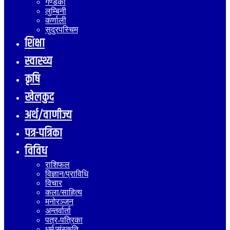
गण्डकी
लुम्बिनी
कर्णाली
सुदुरपस्चिम
शिक्षा
स्वास्थ्य
कृषि
खेलकुद
अर्थ/वाणीज्य
पत्र-पत्रिका
विविध
राशिफल
विज्ञान/प्राविधि
विचार
कला/साहित्य
मनोरञ्जन
अन्तर्वार्ता
पत्र-पत्रिका
धर्म/संस्कृति