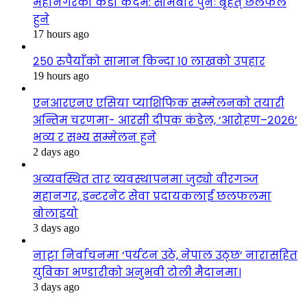
महानगरको कडा कदम: सोमबार पुनः बृहत् छलफल
हुने
17 hours ago
२५० रुपैयाँको सामान किन्दा १० लाखको उपहार
19 hours ago
एनआरएनए एसिया प्याशिफिक सम्मेलनको तयारी
अन्तिम चरणमा- आरसी दीपक कंडेल, ‘आरोहण–२०२६’
भव्य र सभ्य सम्मेलन हुने
2 days ago
अव्यवस्थित तार व्यवस्थापनमा जुट्यो वीरगञ्ज
महानगर, इन्टरनेट सेवा प्रदायकलाई छलफलमा
बोलाइयो
3 days ago
नाट्टा निर्वाचनमा ‘पर्यटन उठे, नेपाल उठ्छ’ नारासहित
युविका भण्डारीको अनुभवी टोली मैदानमा।
3 days ago