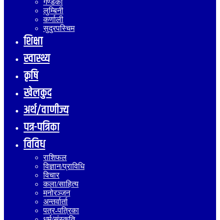
गण्डकी
लुम्बिनी
कर्णाली
सुदुरपस्चिम
शिक्षा
स्वास्थ्य
कृषि
खेलकुद
अर्थ/वाणीज्य
पत्र-पत्रिका
विविध
राशिफल
विज्ञान/प्राविधि
विचार
कला/साहित्य
मनोरञ्जन
अन्तर्वार्ता
पत्र-पत्रिका
धर्म/संस्कृति