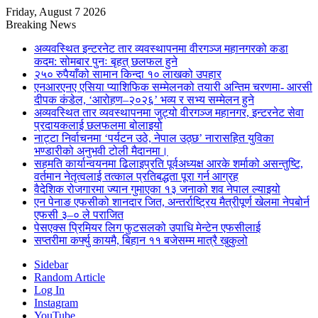
Friday, August 7 2026
Breaking News
अव्यवस्थित इन्टरनेट तार व्यवस्थापनमा वीरगञ्ज महानगरको कडा
कदम: सोमबार पुनः बृहत् छलफल हुने
२५० रुपैयाँको सामान किन्दा १० लाखको उपहार
एनआरएनए एसिया प्याशिफिक सम्मेलनको तयारी अन्तिम चरणमा- आरसी
दीपक कंडेल, ‘आरोहण–२०२६’ भव्य र सभ्य सम्मेलन हुने
अव्यवस्थित तार व्यवस्थापनमा जुट्यो वीरगञ्ज महानगर, इन्टरनेट सेवा
प्रदायकलाई छलफलमा बोलाइयो
नाट्टा निर्वाचनमा ‘पर्यटन उठे, नेपाल उठ्छ’ नारासहित युविका
भण्डारीको अनुभवी टोली मैदानमा।
सहमति कार्यान्वयनमा ढिलाइप्रति पूर्वअध्यक्ष आरके शर्माको असन्तुष्टि,
वर्तमान नेतृत्वलाई तत्काल प्रतिबद्धता पूरा गर्न आग्रह
वैदेशिक रोजगारमा ज्यान गुमाएका १३ जनाको शव नेपाल ल्याइयो
एन पेनाङ एफसीको शानदार जित, अन्तर्राष्ट्रिय मैत्रीपूर्ण खेलमा नेपबोर्न
एफसी ३–० ले पराजित
पेसएक्स प्रिमियर लिग फुटसलको उपाधि मेन्टेन एफसीलाई
सप्तरीमा कर्फ्यु कायमै, बिहान ११ बजेसम्म मात्रै खुकुलो
Sidebar
Random Article
Log In
Instagram
YouTube