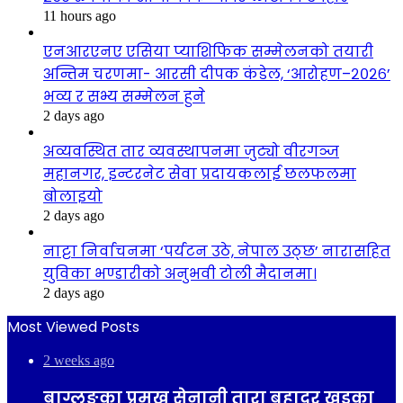
11 hours ago
एनआरएनए एसिया प्याशिफिक सम्मेलनको तयारी
अन्तिम चरणमा- आरसी दीपक कंडेल, ‘आरोहण–२०२६’
भव्य र सभ्य सम्मेलन हुने
2 days ago
अव्यवस्थित तार व्यवस्थापनमा जुट्यो वीरगञ्ज
महानगर, इन्टरनेट सेवा प्रदायकलाई छलफलमा
बोलाइयो
2 days ago
नाट्टा निर्वाचनमा ‘पर्यटन उठे, नेपाल उठ्छ’ नारासहित
युविका भण्डारीको अनुभवी टोली मैदानमा।
2 days ago
Most Viewed Posts
2 weeks ago
बाग्लुङका प्रमुख सेनानी तारा बहादुर खड्का