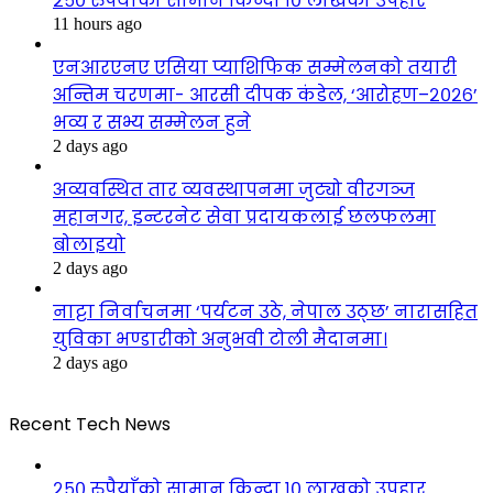
२५० रुपैयाँको सामान किन्दा १० लाखको उपहार
11 hours ago
एनआरएनए एसिया प्याशिफिक सम्मेलनको तयारी
अन्तिम चरणमा- आरसी दीपक कंडेल, ‘आरोहण–२०२६’
भव्य र सभ्य सम्मेलन हुने
2 days ago
अव्यवस्थित तार व्यवस्थापनमा जुट्यो वीरगञ्ज
महानगर, इन्टरनेट सेवा प्रदायकलाई छलफलमा
बोलाइयो
2 days ago
नाट्टा निर्वाचनमा ‘पर्यटन उठे, नेपाल उठ्छ’ नारासहित
युविका भण्डारीको अनुभवी टोली मैदानमा।
2 days ago
Recent Tech News
२५० रुपैयाँको सामान किन्दा १० लाखको उपहार