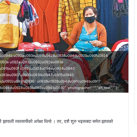
15u094b u092au093eu091fu0928u0938u094du0925u093fu0924
u093e u092au0938u0932u092eu093e
u091bu093f u092cu0924u094du0924u0940
fu093eu0907u0930u0939u0947u0915u0940
du092cu093fu0930 : u0938u0928u094du091cu094bu0917
4du0924u093fu092au0941u0930","photographer":"","alt_text":""}
ै झापाली व्यवसायीको अपेक्षा थियो । तर, दशै शुरु भइसक्दा समेत झापाको