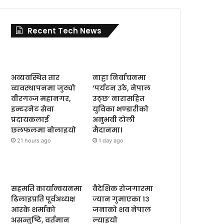
Recent Tech News
अव्यवस्थित तार
नाट्टा निर्वाचनमा
व्यवस्थापनमा जुट्यो
‘पर्यटन उठे, नेपाल
वीरगञ्ज महानगर,
उठ्छ’ नारासहित
इन्टरनेट सेवा
युविका भण्डारीको
प्रदायकलाई
अनुभवी टोली
छलफलमा बोलाइयो
मैदानमा।
21 hours ago
1 day ago
सहमति कार्यान्वयनमा
वैदेशिक रोजगारमा
ढिलाइप्रति पूर्वअध्यक्ष
ज्यान गुमाएका १३
आरके शर्माको
जनाको शव नेपाल
असन्तुष्टि, वर्तमान
ल्याइयो