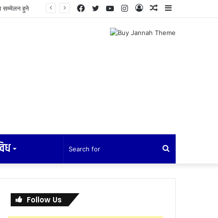
Facebook
Twitter
YouTube
Instagram
Log
Random
Sidebar
In
Article
विध
Search
for
Follow Us