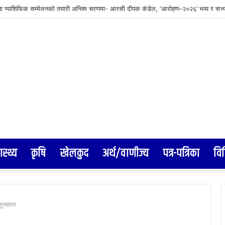
व्यवस्थापनमा जुट्यो वीरगञ्ज महानगर, इन्टरनेट सेवा प्रदायकलाई छलफलमा बोलाइयो
ास्थ्य
कृषि
खेलकुद
अर्थ/वाणीज्य
पत्र-पत्रिका
वि
 सुनसान