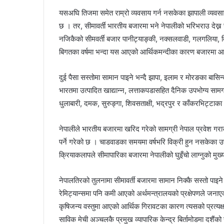
यसअघि तिजमा समेत राम्रो व्यवसाय गर्न नसकेका झापाली व्यवसायी
छ । तर, सीमावर्ती भारतीय बजारमा भने नेपालीको भरिभराउ देख्
नजिकैको सीमवर्ती बजार पानीट्याङ्की, नक्सलवाडी, गलगलिया, द
बिगतका वर्षमा भन्दा यस आएको आर्थिकमन्दीका कारण बजारमा आर
दुई पैसा सस्तोमा सामान पाइने भन्दै झापा, इलाम र मोरङका बास
भारतमा उत्पादित खाद्यान्न, लत्ताकपडासहित दैनिक उपभोग्य सामग्
धुलाबारी, दमक, सुरुङ्गा, शिवसताक्षी, भद्रपुर र काँकरभिट्ट
नेपालीले भारतीय बजारमा खरिद गरेको सामग्री नेपाल प्रवेश गराउ
पर्ने गरेको छ । चाडवाडका समयमा वर्षभरि विक्री हुन नसकेका उपभ
क्रियाकलापले सीमापारिका बजारमा नेपालीको घुइँचो लाग्नुको मु
नेपालतिरको तुलनामा सीमावर्ती बजारमा सामान निक्कै सस्तो पाइ
रेमिट्यान्समा पनि कमी आएको अर्थमन्त्रालयको प्रक्षेपणले जना
कृषिजन्य वस्तुमा आएको आर्थिक गिरावटका कारण त्यसको प्रत्यक
साविक मेची अञ्चलकै प्रमुख व्यापारिक केन्द्र बिर्तामोडमा दशैं