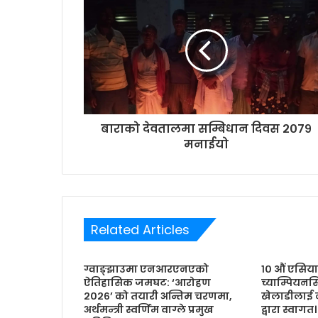
m
a
i
l
a
d
d
r
बाराको देवतालमा सम्बिधान दिवस २०७९
e
मनाईयो
s
s
Related Articles
ग्वाङ्झाउमा एनआरएनएको
१० औं एसियाल
ऐतिहासिक जमघट: ‘आरोहण
च्याम्पियन
२०२६’ को तयारी अन्तिम चरणमा,
खेलाडीलाई 
अर्थमन्त्री स्वर्णिम वाग्ले प्रमुख
द्वारा स्वागत।