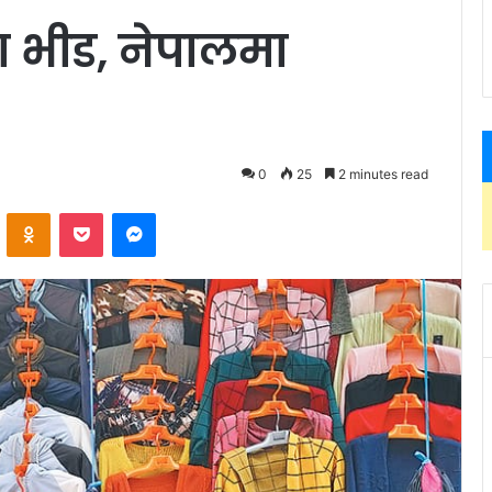
ा भीड, नेपालमा
0
25
2 minutes read
ontakte
Odnoklassniki
Pocket
Messenger