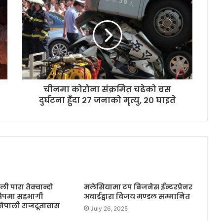
चीनमा कोरोना संक्रमित चढेको बस
दुर्घटना हुँदा २७ जनाको मृत्यु, २० घाइते
ी पारा तेक्वान्दो
मलेसियामा टप बिजनेस ईन्टरप्रेनर
सिपमा सहभागी
अवार्डद्वारा विजय मण्डल सम्मानित
नेपाली राजदूतावास
July 26, 2025