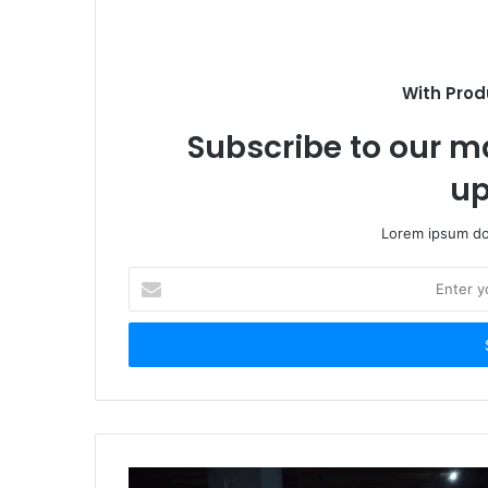
e
With Prod
Subscribe to our ma
up
Lorem ipsum dol
E
n
t
e
r
y
o
u
r
E