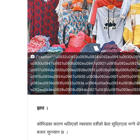
{"caption":"u0932u0932u093fu0924u092au0941u0930u09
u0930u0947u0921u093fu092eu0947u0921 u0915u092au0921
u0917u094du0930u093eu0939u0915 u0928u0906u090fu092a
u0915u093eu0924u0947u0930 u0938u092eu092f u0915u091
u092eu0939u093fu0932u093e u0964u00a0nu0924u0938u094
u092eu093eu0928u0928u094du0927u0930/u0915u093eu0928u09
झापा ।
कोभिडका कारण थलिएको व्यवसाय दशैंको बेला सुध्रिएला भन्ने धेर
बजार सुनसान छ ।