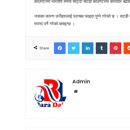
काउण्टरमा भारतीय रुपैयाँ साट्दा सटही काउण्टरमा कारोवार बढेक
जसका कारण उनीहरुलाई प्रत्यक्ष फाइदा पुग्ने गरेको छ । सटही काउ
मारमा पर्ने गरेको बताइन्छ ।
Facebook
Twitter
LinkedIn
Tumblr
Pinterest
Share
Admin
W
e
b
s
i
t