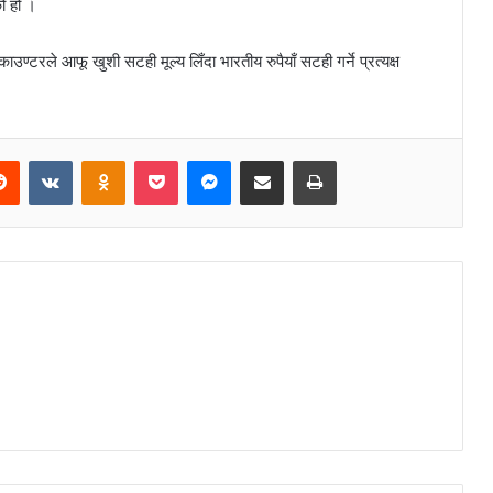
ो हो ।
ण्टरले आफू खुशी सटही मूल्य लिँदा भारतीय रुपैयाँ सटही गर्ने प्रत्यक्ष
Reddit
VKontakte
Odnoklassniki
Pocket
Messenger
Share via Email
Print