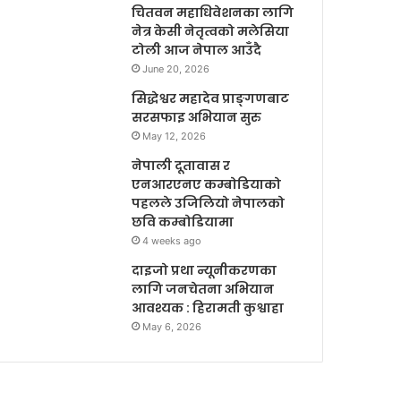
चितवन महाधिवेशनका लागि
नेत्र केसी नेतृत्वको मलेसिया
टोली आज नेपाल आउँदै
June 20, 2026
सिद्धेश्वर महादेव प्राङ्गणबाट
सरसफाइ अभियान सुरु
May 12, 2026
नेपाली दूतावास र
एनआरएनए कम्बोडियाको
पहलले उजिलियो नेपालको
छवि कम्बोडियामा
4 weeks ago
दाइजो प्रथा न्यूनीकरणका
लागि जनचेतना अभियान
आवश्यक : हिरामती कुश्वाहा
May 6, 2026