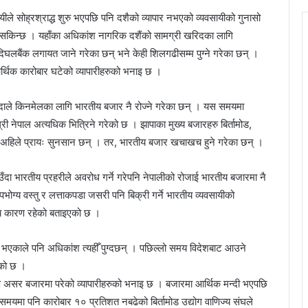
ले सोह्रश्राद्ध शुरु भएपछि पनि दशैको व्यापार नभएको व्यवसायीको गुनासो
न सकिन्छ । यहाँका अधिकांश नागरिक दशैंको सामग्री खरिदका लागि
िघलबैंक लगायत जाने गरेका छन् भने केही शिलगढीसम्म पुग्ने गरेका छन् ।
्थिक कारोबार घटेको व्यापारीहरुको भनाइ छ ।
िन्दाले किनमेलका लागि भारतीय बजार नै रोज्ने गरेका छन् । यस समयमा
री नेपाल अत्यधिक भित्रिने गरेको छ । झापाका मुख्य बजारहरु बिर्तामोड,
ाका अहिले प्रायः सुनसान छन् । तर, भारतीय बजार खचाखच हुने गरेका छन् ।
ँदा भारतीय प्रहरीले अवरोध गर्ने गरेपनि नेपालीको रोजाई भारतीय बजारमा नै
ोग्य वस्तु र लत्ताकपडा जसरी पनि बिक्री गर्ने भारतीय व्यवसायीको
ख्य कारण रहेको बताइएको छ ।
ने भएकाले पनि अधिकांश त्यहीँ पुग्दछन् । पछिल्लो समय विदेशबाट आउने
एको छ ।
्ष असर बजारमा परेको व्यापारीहरुको भनाइ छ । बजारमा आर्थिक मन्दी भएपछि
को समयमा पनि कारोबार १० प्रतिशत नबढेको बिर्तामोड उद्योग वाणिज्य संघले