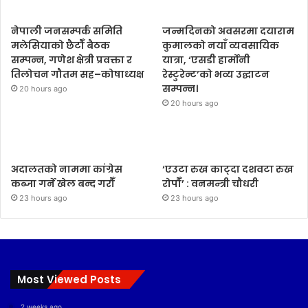
नेपाली जनसम्पर्क समिति
जन्मदिनको अवसरमा दयाराम
मलेसियाको छैटौँ बैठक
कुमालको नयाँ व्यवसायिक
सम्पन्न, गणेश क्षेत्री प्रवक्ता र
यात्रा, ‘एसडी हार्मोनी
तिलोचन गौतम सह–कोषाध्यक्ष
रेस्टुरेन्ट’को भव्य उद्घाटन
सम्पन्न।
20 hours ago
20 hours ago
अदालतको नाममा कांग्रेस
‘एउटा रुख काट्दा दशवटा रुख
कब्जा गर्ने खेल बन्द गरौँ
रोपौँ’ : वनमन्त्री चौधरी
23 hours ago
23 hours ago
Most Viewed Posts
2 weeks ago