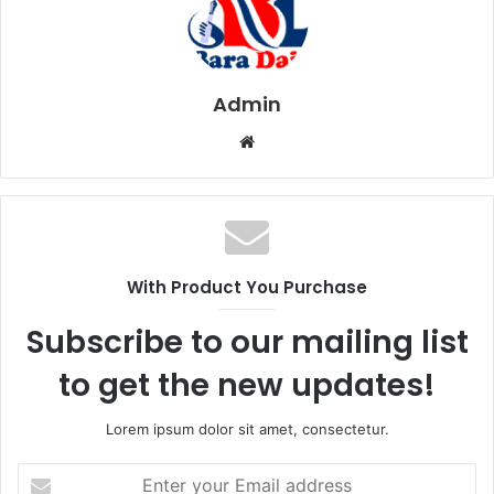
Admin
W
e
b
s
i
t
With Product You Purchase
e
Subscribe to our mailing list
to get the new updates!
Lorem ipsum dolor sit amet, consectetur.
E