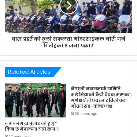
बारा प्रहरीको ठुलो सफलता मोटरसाइकल चोरी गर्ने
गिरोहका ६ जना पक्राउ
Related Articles
नेपाली जनसम्पर्क समिति
मलेसियाको छैटौँ बैठक सम्पन्न,
गणेश क्षेत्री प्रवक्ता र तिलोचन
गौतम सह–कोषाध्यक्ष
20 hours ago
जम–जम दाजुभाइ को हुन् ?
किन छ नेपालमा यत्रो क्रेज ?
17 hours ago