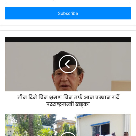
n
t
e
r
y
o
u
r
E
m
a
i
l
a
d
d
तीन दिने चिन भ्रमण चिन तर्फ आज प्रस्थान गर्दै
r
परराष्ट्रमन्त्री खड्का
e
s
s