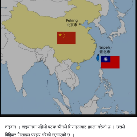
d
a
n
e
m
a
i
l
ताइवान । ताइवानमा पहिलो पटक चीनले मिसाइलबाट हमला गरेको छ । उसले
बिहिबार मिसाइल प्रहार गरेको खुलाएको छ ।