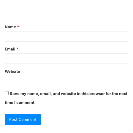
e
n
t
Name
*
*
Email
*
Website
Save my name, email, and website in this browser for the next
time I comment.