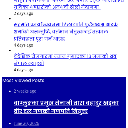
नाट्टा निर्वाचनमा ‘पर्यटन उठे, नेपाल उठ्छ’ नारासहित
युविका भण्डारीको अनुभवी टोली मैदानमा।
2 days ago
सहमति कार्यान्वयनमा ढिलाइप्रति पूर्वअध्यक्ष आरके
शर्माको असन्तुष्टि, वर्तमान नेतृत्वलाई तत्काल
प्रतिबद्धता पूरा गर्न आग्रह
4 days ago
वैदेशिक रोजगारमा ज्यान गुमाएका १३ जनाको शव
नेपाल ल्याइयो
4 days ago
Most Viewed Posts
2 weeks ago
बाग्लुङका प्रमुख सेनानी तारा बहादुर खड्का
वीर दल गणको गणपति नियुक्त
June 20, 2026