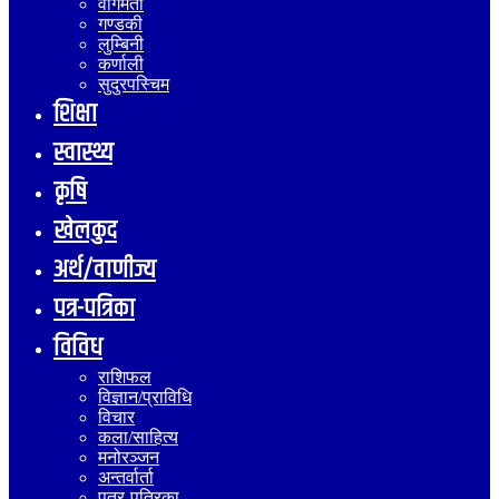
वागमती
गण्डकी
लुम्बिनी
कर्णाली
सुदुरपस्चिम
शिक्षा
स्वास्थ्य
कृषि
खेलकुद
अर्थ/वाणीज्य
पत्र-पत्रिका
विविध
राशिफल
विज्ञान/प्राविधि
विचार
कला/साहित्य
मनोरञ्जन
अन्तर्वार्ता
पत्र-पत्रिका