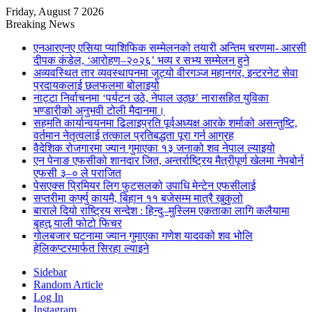
Friday, August 7 2026
Breaking News
एनआरएनए एसिया प्याशिफिक सम्मेलनको तयारी अन्तिम चरणमा- आरसी
दीपक कंडेल, ‘आरोहण–२०२६’ भव्य र सभ्य सम्मेलन हुने
अव्यवस्थित तार व्यवस्थापनमा जुट्यो वीरगञ्ज महानगर, इन्टरनेट सेवा
प्रदायकलाई छलफलमा बोलाइयो
नाट्टा निर्वाचनमा ‘पर्यटन उठे, नेपाल उठ्छ’ नारासहित युविका
भण्डारीको अनुभवी टोली मैदानमा।
सहमति कार्यान्वयनमा ढिलाइप्रति पूर्वअध्यक्ष आरके शर्माको असन्तुष्टि,
वर्तमान नेतृत्वलाई तत्काल प्रतिबद्धता पूरा गर्न आग्रह
वैदेशिक रोजगारमा ज्यान गुमाएका १३ जनाको शव नेपाल ल्याइयो
एन पेनाङ एफसीको शानदार जित, अन्तर्राष्ट्रिय मैत्रीपूर्ण खेलमा नेपबोर्न
एफसी ३–० ले पराजित
पेसएक्स प्रिमियर लिग फुटसलको उपाधि मेन्टेन एफसीलाई
सप्तरीमा कर्फ्यु कायमै, बिहान ११ बजेसम्म मात्रै खुकुलो
बाराले दियो राष्ट्रिय सन्देश : हिन्दु–मुस्लिम एकताका लागि कलैयामा
बृहत् र्‍याली फोटो फिचर
गोलबजार घटनामा ज्यान गुमाएका गणेश यादवको शव भोलि
हेलिकप्टरमार्फत सिरहा ल्याइने
Sidebar
Random Article
Log In
Instagram