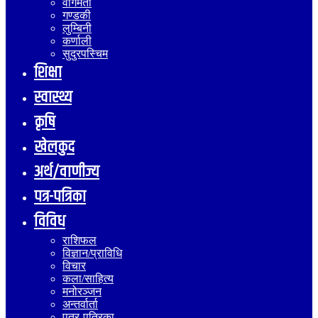
वागमती
गण्डकी
लुम्बिनी
कर्णाली
सुदुरपस्चिम
शिक्षा
स्वास्थ्य
कृषि
खेलकुद
अर्थ/वाणीज्य
पत्र-पत्रिका
विविध
राशिफल
विज्ञान/प्राविधि
विचार
कला/साहित्य
मनोरञ्जन
अन्तर्वार्ता
पत्र-पत्रिका