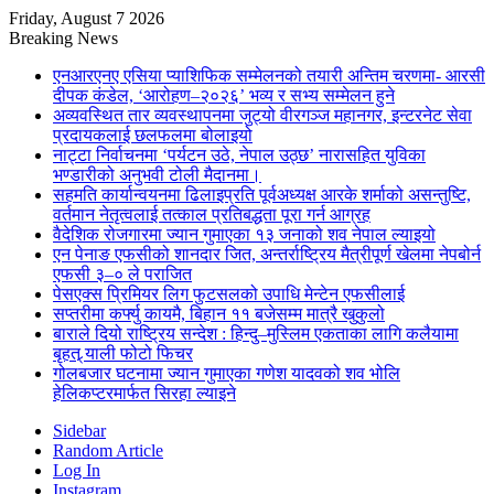
Friday, August 7 2026
Breaking News
एनआरएनए एसिया प्याशिफिक सम्मेलनको तयारी अन्तिम चरणमा- आरसी
दीपक कंडेल, ‘आरोहण–२०२६’ भव्य र सभ्य सम्मेलन हुने
अव्यवस्थित तार व्यवस्थापनमा जुट्यो वीरगञ्ज महानगर, इन्टरनेट सेवा
प्रदायकलाई छलफलमा बोलाइयो
नाट्टा निर्वाचनमा ‘पर्यटन उठे, नेपाल उठ्छ’ नारासहित युविका
भण्डारीको अनुभवी टोली मैदानमा।
सहमति कार्यान्वयनमा ढिलाइप्रति पूर्वअध्यक्ष आरके शर्माको असन्तुष्टि,
वर्तमान नेतृत्वलाई तत्काल प्रतिबद्धता पूरा गर्न आग्रह
वैदेशिक रोजगारमा ज्यान गुमाएका १३ जनाको शव नेपाल ल्याइयो
एन पेनाङ एफसीको शानदार जित, अन्तर्राष्ट्रिय मैत्रीपूर्ण खेलमा नेपबोर्न
एफसी ३–० ले पराजित
पेसएक्स प्रिमियर लिग फुटसलको उपाधि मेन्टेन एफसीलाई
सप्तरीमा कर्फ्यु कायमै, बिहान ११ बजेसम्म मात्रै खुकुलो
बाराले दियो राष्ट्रिय सन्देश : हिन्दु–मुस्लिम एकताका लागि कलैयामा
बृहत् र्‍याली फोटो फिचर
गोलबजार घटनामा ज्यान गुमाएका गणेश यादवको शव भोलि
हेलिकप्टरमार्फत सिरहा ल्याइने
Sidebar
Random Article
Log In
Instagram