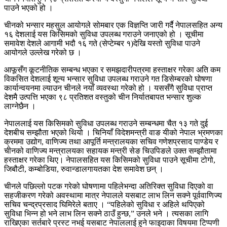
पाउने भएको हो ।
चीनको भन्सार महसुल आयोगले सोमबार एक विज्ञप्ति जारी गर्दै नेपालसहित अन्य
१६ देशलाई यस किसिमको सुविधा उपलब्ध गराउने जनाएको हो । सूचीमा
समावेश देशले आगामी भदौ १६ गते (सेप्टेम्बर १)देखि यस्तो सुविधा पाउने
आयोगले उल्लेख गरेको छ ।
आफूसँग कूटनीतिक सम्बन्ध भएका र समझदारीपत्रमा हस्ताक्षर गरेका अति कम
विकसित देशलाई शून्य भन्सार सुविधा उपलब्ध गराउने गत डिसेम्बरको घोषणा
कार्यान्वयनमा ल्याउन चीनले नयाँ व्यवस्था गरेको हो । यससँगै सुविधा प्राप्त
देशमै उत्पत्ति भएका ९८ प्रतिशत वस्तुको चीन निर्यातबापत भन्सार शुल्क
लाग्नेछैन ।
नेपाललाई यस किसिमको सुविधा उपलब्ध गराउने सम्बन्धमा चैत १३ गते दुई
देशबीच सम्झौता भएको थियो । चिनियाँ विदेशमन्त्री वाङ यीको नेपाल भ्रमणका
क्रममा उद्योग, वाणिज्य तथा आपूर्ति मन्त्रालयका सचिव गणेशप्रसाद पाण्डेय र
चीनको वाणिज्य मन्त्रालयका सहायक मन्त्री सेङ चिउपिङले उक्त सम्झौतामा
हस्ताक्षर गरेका थिए। नेपालसहित यस किसिमको सुविधा पाउने सूचीमा टोगो,
जिबौटी, कम्बोडिया, रुवान्डालगायतका देश समावेश छन् ।
चीनले पछिल्लो पटक गरेको घोषणामा पहिलेभन्दा अतिरिक्त सुविधा दिएको वा
सहजीकरण गरेको अवस्थामा मात्र नेपालले यसबाट लाभ लिन सक्ने पूर्ववाणिज्य
सचिव चन्द्रप्रसाद घिमिरेले बताए । “पहिलेको सुविधा र अहिले थपिएको
सुविधा भिन्न हो भने लाभ लिन सक्ने ठाउँ हुन्छ,” उनले भने । त्यसका लागि
राखिएका सर्तबारे प्रस्ट नभई यसबाट नेपाललाई हुने फाइदाका विषयमा टिप्पणी