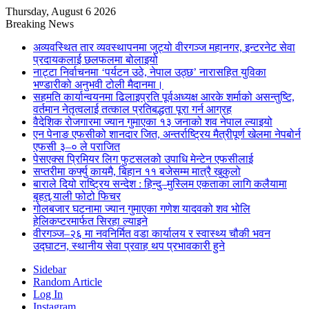
Thursday, August 6 2026
Breaking News
अव्यवस्थित तार व्यवस्थापनमा जुट्यो वीरगञ्ज महानगर, इन्टरनेट सेवा
प्रदायकलाई छलफलमा बोलाइयो
नाट्टा निर्वाचनमा ‘पर्यटन उठे, नेपाल उठ्छ’ नारासहित युविका
भण्डारीको अनुभवी टोली मैदानमा।
सहमति कार्यान्वयनमा ढिलाइप्रति पूर्वअध्यक्ष आरके शर्माको असन्तुष्टि,
वर्तमान नेतृत्वलाई तत्काल प्रतिबद्धता पूरा गर्न आग्रह
वैदेशिक रोजगारमा ज्यान गुमाएका १३ जनाको शव नेपाल ल्याइयो
एन पेनाङ एफसीको शानदार जित, अन्तर्राष्ट्रिय मैत्रीपूर्ण खेलमा नेपबोर्न
एफसी ३–० ले पराजित
पेसएक्स प्रिमियर लिग फुटसलको उपाधि मेन्टेन एफसीलाई
सप्तरीमा कर्फ्यु कायमै, बिहान ११ बजेसम्म मात्रै खुकुलो
बाराले दियो राष्ट्रिय सन्देश : हिन्दु–मुस्लिम एकताका लागि कलैयामा
बृहत् र्‍याली फोटो फिचर
गोलबजार घटनामा ज्यान गुमाएका गणेश यादवको शव भोलि
हेलिकप्टरमार्फत सिरहा ल्याइने
वीरगञ्ज–२६ मा नवनिर्मित वडा कार्यालय र स्वास्थ्य चौकी भवन
उद्घाटन, स्थानीय सेवा प्रवाह थप प्रभावकारी हुने
Sidebar
Random Article
Log In
Instagram