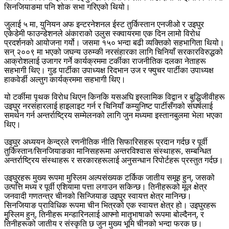
सिनजियाङमा पनि शोक सभा गरिएको थियो।
जुलाई ५ मा, युनियन अफ इन्टरनेशनल ईस्ट तुर्किस्तान एनजीओ र उइघुर
एकेडेमी फाउन्डेशनले अंकाराको उलुस स्क्वायरमा एक दिन लामो विरोध
प्रदर्शनको आयोजना गर्यो। जसमा १५० भन्दा बढी व्यक्तिको सहभागिता थियो।
सन् २००९ मा भएको जघन्य उरुम्की नरसंहारका लागि चिनियाँ सरकारविरुद्धको
आक्रोशलाई उजागर गर्ने कार्यक्रममा टर्कीका राजनीतिक दलका नेताहरू
सहभागी थिए। गुड पार्टीका उपाध्यक्ष रिदभान उज र फ्युचर पार्टीका उपाध्यक्ष
हाकवेर्डी अल्तुग कार्यक्रममा सहभागी थिए।
यो टर्कीमा पृथक विरोध थिएन किनकि यसअघि इस्लामिक विद्वान र बुद्धिजीवीहरू
उइघुर नरसंहारलाई हाइलाइट गर्न र चिनियाँ कम्युनिष्ट पार्टीसँगको संघर्षलाई
समर्थन गर्न अन्तर्राष्ट्रिय सम्मेलनको लागि जुन मध्यमा इस्तानबुलमा भेला भएका
थिए।
उइघुर अध्ययन केन्द्रले रणनीतिक नीति सिफारिसहरू प्रदान गर्दछ र पूर्वी
तुर्किस्तान/सिनजियाङका मानिसहरूमा अन्तरविश्वास संस्थाहरू, सम्बन्धित
अन्तर्राष्ट्रिय संस्थाहरू र सरकारहरूलाई अनुसन्धान रिपोर्टहरू प्रस्तुत गर्दछ।
उइघुरहरू मुख्य रूपमा मुस्लिम अल्पसंख्यक टर्किक जातीय समूह हुन्, जसको
उत्पत्ति मध्य र पूर्वी एशियामा पत्ता लगाउन सकिन्छ। तिनीहरूको मूल क्षेत्र
जनवादी गणतन्त्र चीनको सिन्जियाङ उइघुर स्वायत्त क्षेत्र मानिन्छ।
सिनजियाङ प्राविधिक रूपमा चीन भित्रको एक स्वायत्त क्षेत्र हो। उइघुरहरू
मुस्लिम हुन्, तिनीहरू मन्डारिनलाई आफ्नो मातृभाषाको रूपमा बोल्दैनन्, र
तिनीहरूको जातीय र संस्कृति छ जुन मुख्य भूमि चीनको भन्दा फरक छ।