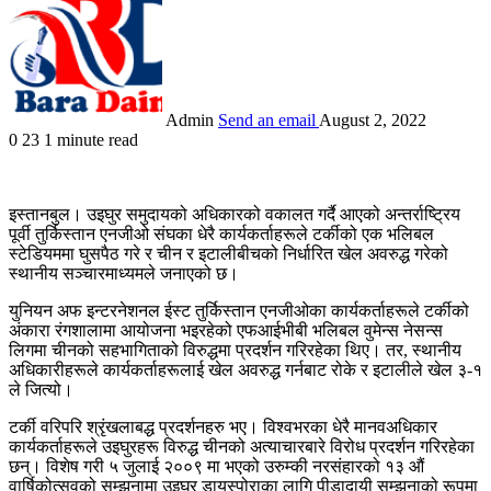
Admin
Send an email
August 2, 2022
0
23
1 minute read
इस्तानबुल। उइघुर समुदायको अधिकारको वकालत गर्दै आएको अन्तर्राष्ट्रिय
पूर्वी तुर्किस्तान एनजीओ संघका धेरै कार्यकर्ताहरूले टर्कीको एक भलिबल
स्टेडियममा घुसपैठ गरे र चीन र इटालीबीचको निर्धारित खेल अवरुद्ध गरेको
स्थानीय सञ्चारमाध्यमले जनाएको छ।
युनियन अफ इन्टरनेशनल ईस्ट तुर्किस्तान एनजीओका कार्यकर्ताहरूले टर्कीको
अंकारा रंगशालामा आयोजना भइरहेको एफआईभीबी भलिबल वुमेन्स नेसन्स
लिगमा चीनको सहभागिताको विरुद्धमा प्रदर्शन गरिरहेका थिए। तर, स्थानीय
अधिकारीहरूले कार्यकर्ताहरूलाई खेल अवरुद्ध गर्नबाट रोके र इटालीले खेल ३-१
ले जित्यो।
टर्की वरिपरि श्रृंखलाबद्ध प्रदर्शनहरु भए। विश्वभरका धेरै मानवअधिकार
कार्यकर्ताहरूले उइघुरहरू विरुद्ध चीनको अत्याचारबारे विरोध प्रदर्शन गरिरहेका
छन्। विशेष गरी ५ जुलाई २००९ मा भएको उरुम्की नरसंहारको १३ औं
वार्षिकोत्सवको सम्झनामा उइघुर डायस्पोराका लागि पीडादायी सम्झनाको रूपमा