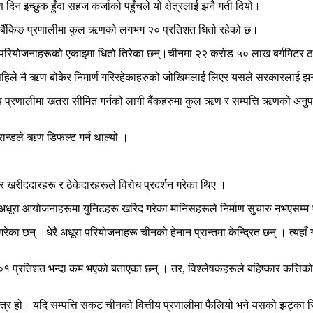
 दिन इच्छुक हुँदा सहज कर्जाको पहुँचले यो क्षेत्रलाई झनै गती दियो।
र्ण बैंकिङ प्रणालीमा कुल ऋणको लगभग २० प्रतिशत धितो रहेको छ।
ी रहेका परियोजनाहरूको एकाइमा धितो तिरेका छन्।चीनमा २२ करोड ५० लाख बर्गमिटर ठा
यो । पहिले नै ऋण बोकेर निमार्ण गरिरहेकाहरुको जोखिमलाई लिएर यसले सरकारलाई झ
वित्तीय प्रणालीमा खतरा सीमित गर्नको लागी बैंकहरुमा कुल ऋण र सम्पत्ति ऋणको अन
रान्डले ऋण डिफल्ट गर्न थाल्यो ।
 घर खरीददारहरू र ठेकेदारहरूले विरोध प्रदर्शन गरेका थिए ।
अधूरा आयोजनाहरूमा युनिटहरू खरिद गरेका मानिसहरूले निर्माण सुचारु नभएसम्म भुक्
ेका छन् ।धेरै अधूरा परियोजनाहरू चीनको हेनान प्रान्तमा केन्द्रित छन् । त्यहाँ
 प्रतिशत भन्दा कम भएको बताएका छन् । तर, विश्लेषकहरूले बहिष्कार कत्तिको फ
र्थतन्त्र हो। यदि सम्पत्ति संकट चीनको वित्तीय प्रणालीमा फैलियो भने यसको झट्का