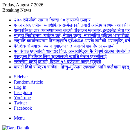
Friday, August 7 2026
Breaking News
२५० रुपैयाँको सामान किन्दा १० लाखको उपहार
एनआरएनए एसिया प्याशिफिक सम्मेलनको तयारी अन्तिम चरणमा- आरसी दी
अव्यवस्थित तार व्यवस्थापनमा जुट्यो वीरगञ्ज महानगर, इन्टरनेट सेव
नाट्टा निर्वाचनमा ‘पर्यटन उठे, नेपाल उठ्छ’ नारासहित युविका भण्डारीक
सहमति कार्यान्वयनमा ढिलाइप्रति पूर्वअध्यक्ष आरके शर्माको असन्तुष्टि, वर्
वैदेशिक रोजगारमा ज्यान गुमाएका १३ जनाको शव नेपाल ल्याइयो
एन पेनाङ एफसीको शानदार जित, अन्तर्राष्ट्रिय मैत्रीपूर्ण खेलमा नेपबोर
पेसएक्स प्रिमियर लिग फुटसलको उपाधि मेन्टेन एफसीलाई
सप्तरीमा कर्फ्यु कायमै, बिहान ११ बजेसम्म मात्रै खुकुलो
बाराले दियो राष्ट्रिय सन्देश : हिन्दु–मुस्लिम एकताका लागि कलैयामा बृहत्
Sidebar
Random Article
Log In
Instagram
YouTube
Twitter
Facebook
Menu