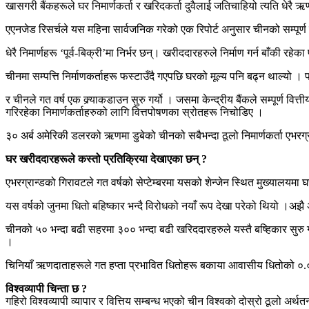
खासगरी बैंकहरूले घर निमार्णकर्ता र खरिदकर्ता दुवैलाई जतिचाहियो त्यति धेरै ऋण
एएनजेड रिसर्चले यस महिना सार्वजनिक गरेको एक रिपोर्ट अनुसार चीनको सम्पू
धेरै निमार्णहरू ‘पूर्व-बिक्री’मा निर्भर छन्। खरीददारहरुले निर्माण गर्न बाँक
चीनमा सम्पत्ति निर्माणकर्ताहरू फस्टाउँदै गएपछि घरको मूल्य पनि बढ्न थाल्
र चीनले गत वर्ष एक क्र्याकडाउन सुरु गर्यो । जसमा केन्द्रीय बैंकले सम्पूर्ण 
गरिरहेका निमार्णकर्ताहरुको लागि वित्तपोषणका स्रोतहरू निचोडिए ।
३० अर्ब अमेरिकी डलरको ऋणमा डुबेको चीनको सबैभन्दा ठूलो निमार्णकर्ता एभरग्
घर खरीददारहरूले कस्तो प्रतिक्रिया देखाएका छन् ?
एभरग्रान्डको गिरावटले गत वर्षको सेप्टेम्बरमा यसको शेन्जेन स्थित मुख्यालयमा
यस वर्षको जुनमा धितो बहिष्कार भन्दै विरोधको नयाँ रूप देखा परेको थियो ।अझै 
चीनको ५० भन्दा बढी सहरमा ३०० भन्दा बढी खरिददारहरुले यस्तै बष्हिकार सुरु गर
।
चिनियाँ ऋणदाताहरूले गत हप्ता प्रभावित धितोहरू बकाया आवासीय धितोको ०.०१
विश्वव्यापी चिन्ता छ ?
गहिरो विश्वव्यापी व्यापार र वित्तिय सम्बन्ध भएको चीन विश्वको दोस्रो ठूलो अ