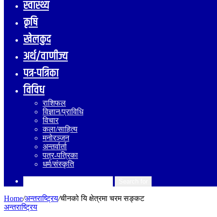
स्वास्थ्य
कृषि
खेलकुद
अर्थ/वाणीज्य
पत्र-पत्रिका
विविध
राशिफल
विज्ञान/प्राविधि
विचार
कला/साहित्य
मनोरञ्जन
अन्तर्वार्ता
पत्र-पत्रिका
धर्म/संस्कृति
Search for
Home
/
अन्तराष्ट्रिय
/
चीनको यि क्षेत्रमा चरम सङ्कट
अन्तराष्ट्रिय