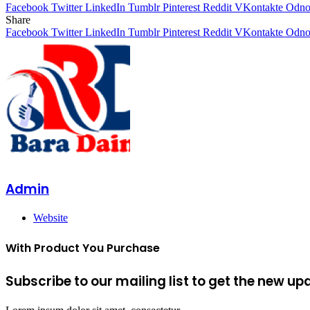
Facebook
Twitter
LinkedIn
Tumblr
Pinterest
Reddit
VKontakte
Odnok
Share
Facebook
Twitter
LinkedIn
Tumblr
Pinterest
Reddit
VKontakte
Odnok
Admin
Website
With Product You Purchase
Subscribe to our mailing list to get the new up