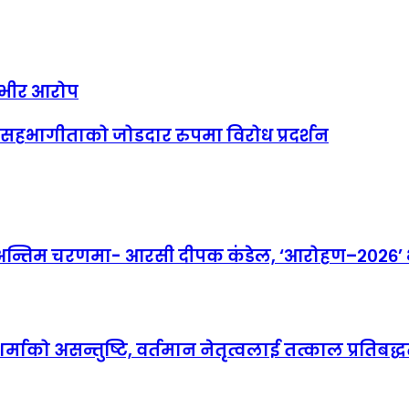
म्भीर आरोप
हभागीताको जोडदार रुपमा विरोध प्रदर्शन
तिम चरणमा- आरसी दीपक कंडेल, ‘आरोहण–२०२६’ भव्
माको असन्तुष्टि, वर्तमान नेतृत्वलाई तत्काल प्रतिबद्धत