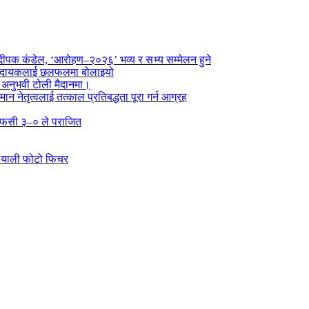
पक कंडेल, ‘आरोहण–२०२६’ भव्य र सभ्य सम्मेलन हुने
ा प्रदायकलाई छलफलमा बोलाइयो
ो अनुभवी टोली मैदानमा।
तमान नेतृत्वलाई तत्काल प्रतिबद्धता पूरा गर्न आग्रह
्न एफसी ३–० ले पराजित
 र्‍याली फोटो फिचर