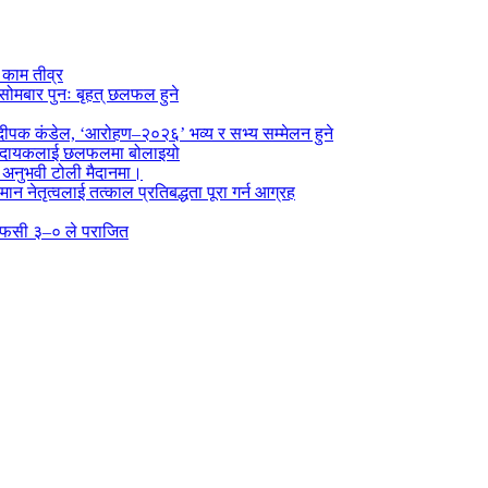
े काम तीव्र
सोमबार पुनः बृहत् छलफल हुने
पक कंडेल, ‘आरोहण–२०२६’ भव्य र सभ्य सम्मेलन हुने
ा प्रदायकलाई छलफलमा बोलाइयो
ो अनुभवी टोली मैदानमा।
तमान नेतृत्वलाई तत्काल प्रतिबद्धता पूरा गर्न आग्रह
्न एफसी ३–० ले पराजित