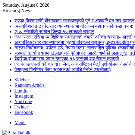
Saturday, August 8 2026
Breaking News
सडक विस्तारसँगै वीरगञ्जमा खाल्डाखुल्डी पुर्ने र अव्यवस्थित तार हटाउन
अव्यवस्थित इन्टरनेट तार व्यवस्थापनमा वीरगञ्ज महानगरको कडा कदम: 
२५० रुपैयाँको सामान किन्दा १० लाखको उपहार
एनआरएनए एसिया प्याशिफिक सम्मेलनको तयारी अन्तिम चरणमा- आरसी दी
अव्यवस्थित तार व्यवस्थापनमा जुट्यो वीरगञ्ज महानगर, इन्टरनेट सेव
नाट्टा निर्वाचनमा ‘पर्यटन उठे, नेपाल उठ्छ’ नारासहित युविका भण्डारीक
सहमति कार्यान्वयनमा ढिलाइप्रति पूर्वअध्यक्ष आरके शर्माको असन्तुष्टि, वर्
वैदेशिक रोजगारमा ज्यान गुमाएका १३ जनाको शव नेपाल ल्याइयो
एन पेनाङ एफसीको शानदार जित, अन्तर्राष्ट्रिय मैत्रीपूर्ण खेलमा नेपबोर
पेसएक्स प्रिमियर लिग फुटसलको उपाधि मेन्टेन एफसीलाई
Sidebar
Random Article
Log In
Instagram
YouTube
Twitter
Facebook
Menu