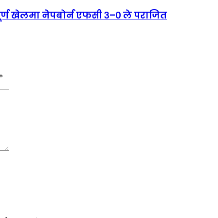
पूर्ण खेलमा नेपबोर्न एफसी ३–० ले पराजित
*