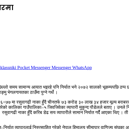
मारमा
lassniki
Pocket
Messenger
Messenger
WhatsApp
्लो समय सामान्य आयात भइरहे पनि निर्यात भने २०७२ सालको भूकम्पपछि ठप्प छ । त
मु भेगलगायतका ठाउँमा पुग्ने गर्थे ।
६÷७७ मा रसुवागढी नाका हुँदै चीनतर्फ ७३ करोड ३० लाख ३४ हजार मूल्य बराबरक
यात गरेको कालिका गाउँपालिका–५ जिवजिवेका व्यापारी मुकुन्द पौडेलले बताए । उनल
सुवागढी नाका हुँदै करिब डेढ सय व्यापारीले सामान निर्यात गर्दै आएका थिए । ती 
निर्यात व्यापारलाई निरुत्साहित गरेको नेपाल हिमालय सीमापार वाणिज्य संघका अ