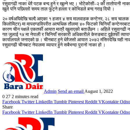
रसुवागढी नाका धेरै पटक बन्द हुने र खुल्ने भए । भोटेकोसी–२ को तातोपानी न
खुले पनि पछिल्लो समय ताल फुट्ने हल्ला र कोभिडले बन्द गराइ दियो ।
२० वर्षअघिदेखि चल्दै आएका १ हजार ४ सय मालवाहक कन्टेनर, २८ सय चालक र ५ ह
किलोमिटर) मा मापदण्डविपरीत अत्यधिक तौलमा ४० फिटको चिनियाँ कन्टेनरबाट स
कारण चीन पक्षले एकतर्फी आयात मात्रै खुलाएको बताउँछन । अहिले रसुवागढी 
गत जुलाई १४ मा नेपाली र चिनियाँ सरकारी अधिकारीले केरुङबाट दुईतर्फी व्या
कार्यालयले जनाएको छ । चीनबाट हुने धेरैजसो आयात २०७२ मंसिरदेखि यही नाक
रसुवागढी चीनबाट नेपालमा व्यापार हुने सबैभन्दा पुरानो नाका हो ।
Admin
Send an email
August 1, 2022
0
27
2 minutes read
Facebook
Twitter
LinkedIn
Tumblr
Pinterest
Reddit
VKontakte
Odnok
Share
Facebook
Twitter
LinkedIn
Tumblr
Pinterest
Reddit
VKontakte
Odnok