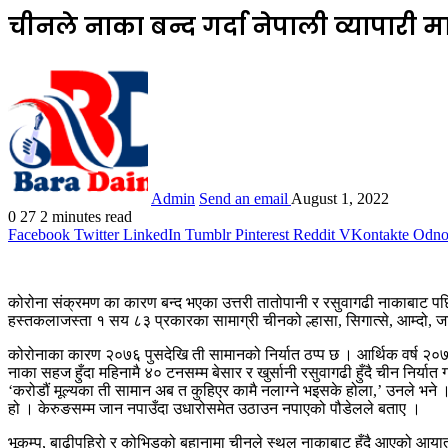
चीनले नाका बन्द गर्दा नेपाली व्यापारी 
Admin
Send an email
August 1, 2022
0
27
2 minutes read
Facebook
Twitter
LinkedIn
Tumblr
Pinterest
Reddit
VKontakte
Odnok
कोरोना संक्रमण का कारण बन्द भएका उत्तरी तातोपानी र रसुवागढी नाकाबाट पछिल
हस्तकलाजस्ता १ सय ८३ प्रकारका सामाग्री चीनको ल्हासा, सिगात्से, आम्दो, जाङ्
कोरोनाका कारण २०७६ पुसदेखि ती सामानको निर्यात ठप्प छ । आर्थिक वर्ष २०७
नाका सहज हुँदा महिनामै ४० टनसम्म बेसार र खुर्सानी रसुवागढी हुँदै चीन निर्
‘करोडौं मूल्यका ती सामान अब त कुहिएर कामै नलाग्ने भइसके होला,’ उनले भने । र
हो । केरुङसम्म जान नपाउँदा उधारोसमेत उठाउन नपाएको पौडेलले बताए ।
भूकम्प, बाढीपहिरो र कोभिडको बहानामा चीनले स्थल नाकाबाट हुँदै आएको आयात–