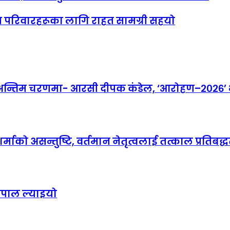
ित परिवारहरूका लागि राहत सामग्री सहयो
तिम चरणमा- आरसी दीपक कंडेल, ‘आरोहण–२०२६’ भव्
माको असन्तुष्टि, वर्तमान नेतृत्वलाई तत्काल प्रतिबद्धत
ेपाल ल्याइयो