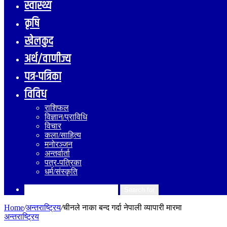
स्वास्थ्य
कृषि
खेलकुद
अर्थ/वाणीज्य
पत्र-पत्रिका
विविध
राशिफल
विज्ञान/प्राविधि
विचार
कला/साहित्य
मनोरञ्जन
अन्तर्वार्ता
पत्र-पत्रिका
धर्म/संस्कृति
Search for
Home
/
अन्तराष्ट्रिय
/
चीनले नाका बन्द गर्दा नेपाली व्यापारी मारमा
अन्तराष्ट्रिय