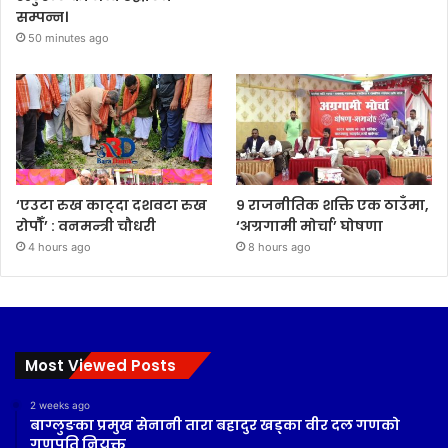
सम्पन्न।
50 minutes ago
‘एउटा रुख काट्दा दशवटा रुख
९ राजनीतिक शक्ति एक ठाउँमा,
रोपौँ’ : वनमन्त्री चौधरी
‘अग्रगामी मोर्चा’ घोषणा
4 hours ago
8 hours ago
Most Viewed Posts
2 weeks ago
बाग्लुङका प्रमुख सेनानी तारा बहादुर खड्का वीर दल गणको
गणपति नियुक्त