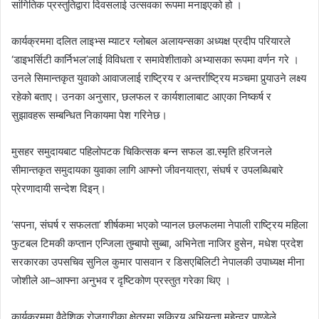
सांगितिक प्रस्तुतिद्वारा दिवसलाई उत्सवका रूपमा मनाइएको हो ।
कार्यक्रममा दलित लाइभ्स म्याटर ग्लोबल अलायन्सका अध्यक्ष प्रदीप परियारले
‘डाइभर्सिटी कार्निभल’लाई विविधता र समावेशीताको अभ्यासका रूपमा वर्णन गरे ।
उनले सिमान्तकृत युवाको आवाजलाई राष्ट्रिय र अन्तर्राष्ट्रिय मञ्चमा पुर्‍याउने लक्ष्य
रहेको बताए। उनका अनुसार, छलफल र कार्यशालाबाट आएका निष्कर्ष र
सुझावहरू सम्बन्धित निकायमा पेश गरिनेछ।
मुसहर समुदायबाट पहिलोपटक चिकित्सक बन्न सफल डा.स्मृति हरिजनले
सीमान्तकृत समुदायका युवाका लागि आफ्नो जीवनयात्रा, संघर्ष र उपलब्धिबारे
प्रेरणादायी सन्देश दिइन्।
‘सपना, संघर्ष र सफलता’ शीर्षकमा भएको प्यानल छलफलमा नेपाली राष्ट्रिय महिला
फुटबल टिमकी कप्तान एन्जिला तुम्बापो सुब्बा, अभिनेता नाजिर हुसेन, मधेश प्रदेश
सरकारका उपसचिव सुनिल कुमार पासवान र डिसएबिलिटी नेपालकी उपाध्यक्ष मीना
जोशीले आ–आफ्ना अनुभव र दृष्टिकोण प्रस्तुत गरेका थिए ।
कार्यक्रममा वैदेशिक रोजगारीका क्षेत्रमा सक्रिय अभियन्ता महेन्द्र पाण्डेले