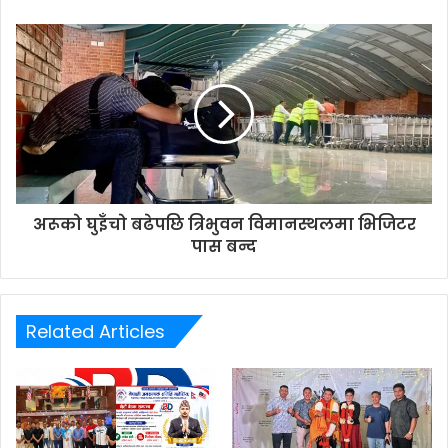
e
s
s
अरूको घुइँचो बढेपछि त्रिभुवन विमानस्थलमा भिजिटर
पास बन्द
Related Articles