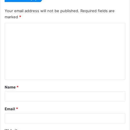
Your email address will not be published.
Required fields are
marked
*
C
o
m
m
e
n
t
Name
*
*
Email
*