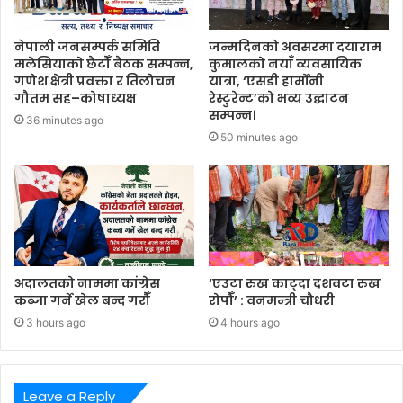
नेपाली जनसम्पर्क समिति
जन्मदिनको अवसरमा दयाराम
मलेसियाको छैटौँ बैठक सम्पन्न,
कुमालको नयाँ व्यवसायिक
गणेश क्षेत्री प्रवक्ता र तिलोचन
यात्रा, ‘एसडी हार्मोनी
गौतम सह–कोषाध्यक्ष
रेस्टुरेन्ट’को भव्य उद्घाटन
सम्पन्न।
36 minutes ago
50 minutes ago
अदालतको नाममा कांग्रेस
‘एउटा रुख काट्दा दशवटा रुख
कब्जा गर्ने खेल बन्द गरौँ
रोपौँ’ : वनमन्त्री चौधरी
3 hours ago
4 hours ago
Leave a Reply