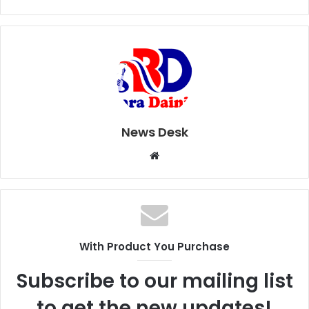
News Desk
W
e
b
s
i
t
With Product You Purchase
e
Subscribe to our mailing list
to get the new updates!