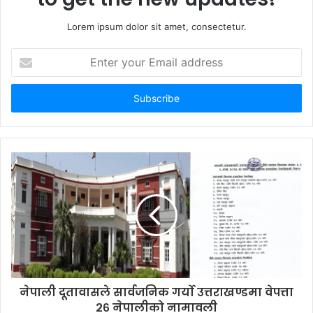
Lorem ipsum dolor sit amet, consectetur.
E
n
t
e
r
y
o
u
r
E
m
a
i
l
a
d
d
नेपाली दूतावासले सार्वजनिक गर्यो उत्तराखण्डमा वेपत्ता
r
२६ नेपालीको नामावली