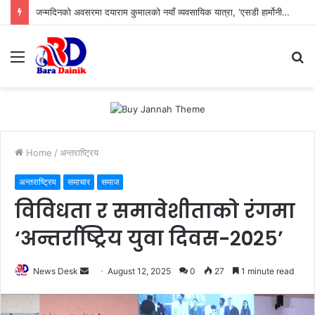
जन्मदिनको अवसरमा दयाराम कुमालको नयाँ व्यवसायिक यात्रा, ‘एसडी हार्मोनी रेस्टुरेन्ट’को भव्य उद्घाटन सम्पन्न।
Menu
S
fo
Home
/
अन्तराष्ट्रिय
अन्तराष्ट्रिय
समाचार
समाज
विविधता र समावेशीताको रंगमा
‘अन्तर्राष्ट्रिय युवा दिवस-२०२५’
News Desk
S
August 12, 2025
0
27
1 minute read
e
n