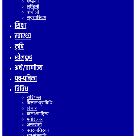
गण्डकी
लुम्बिनी
कर्णाली
सुदुरपस्चिम
शिक्षा
स्वास्थ्य
कृषि
खेलकुद
अर्थ/वाणीज्य
पत्र-पत्रिका
विविध
राशिफल
विज्ञान/प्राविधि
विचार
कला/साहित्य
मनोरञ्जन
अन्तर्वार्ता
पत्र-पत्रिका
धर्म/संस्कृति