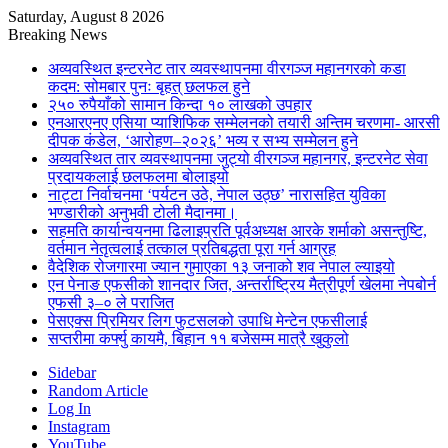
Saturday, August 8 2026
Breaking News
अव्यवस्थित इन्टरनेट तार व्यवस्थापनमा वीरगञ्ज महानगरको कडा
कदम: सोमबार पुनः बृहत् छलफल हुने
२५० रुपैयाँको सामान किन्दा १० लाखको उपहार
एनआरएनए एसिया प्याशिफिक सम्मेलनको तयारी अन्तिम चरणमा- आरसी
दीपक कंडेल, ‘आरोहण–२०२६’ भव्य र सभ्य सम्मेलन हुने
अव्यवस्थित तार व्यवस्थापनमा जुट्यो वीरगञ्ज महानगर, इन्टरनेट सेवा
प्रदायकलाई छलफलमा बोलाइयो
नाट्टा निर्वाचनमा ‘पर्यटन उठे, नेपाल उठ्छ’ नारासहित युविका
भण्डारीको अनुभवी टोली मैदानमा।
सहमति कार्यान्वयनमा ढिलाइप्रति पूर्वअध्यक्ष आरके शर्माको असन्तुष्टि,
वर्तमान नेतृत्वलाई तत्काल प्रतिबद्धता पूरा गर्न आग्रह
वैदेशिक रोजगारमा ज्यान गुमाएका १३ जनाको शव नेपाल ल्याइयो
एन पेनाङ एफसीको शानदार जित, अन्तर्राष्ट्रिय मैत्रीपूर्ण खेलमा नेपबोर्न
एफसी ३–० ले पराजित
पेसएक्स प्रिमियर लिग फुटसलको उपाधि मेन्टेन एफसीलाई
सप्तरीमा कर्फ्यु कायमै, बिहान ११ बजेसम्म मात्रै खुकुलो
Sidebar
Random Article
Log In
Instagram
YouTube