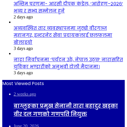
अन्तिम चरणमा- आरसी दीपक कंडेल, ‘आरोहण–२०२६’
भव्य र सभ्य सम्मेलन हुने
2 days ago
अव्यवस्थित तार व्यवस्थापनमा जुट्यो वीरगञ्ज
महानगर, इन्टरनेट सेवा प्रदायकलाई छलफलमा
बोलाइयो
3 days ago
नाट्टा निर्वाचनमा ‘पर्यटन उठे, नेपाल उठ्छ’ नारासहित
युविका भण्डारीको अनुभवी टोली मैदानमा।
3 days ago
Most Viewed Posts
2 weeks ago
बाग्लुङका प्रमुख सेनानी तारा बहादुर खड्का
वीर दल गणको गणपति नियुक्त
June 20, 2026