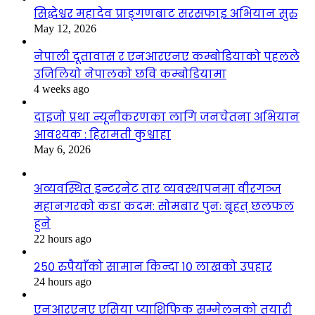
सिद्धेश्वर महादेव प्राङ्गणबाट सरसफाइ अभियान सुरु
May 12, 2026
नेपाली दूतावास र एनआरएनए कम्बोडियाको पहलले
उजिलियो नेपालको छवि कम्बोडियामा
4 weeks ago
दाइजो प्रथा न्यूनीकरणका लागि जनचेतना अभियान
आवश्यक : हिरामती कुश्वाहा
May 6, 2026
अव्यवस्थित इन्टरनेट तार व्यवस्थापनमा वीरगञ्ज
महानगरको कडा कदम: सोमबार पुनः बृहत् छलफल
हुने
22 hours ago
२५० रुपैयाँको सामान किन्दा १० लाखको उपहार
24 hours ago
एनआरएनए एसिया प्याशिफिक सम्मेलनको तयारी