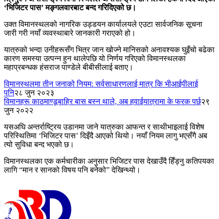
‘भिजिटर पास’ मङ्गलवारबाट बन्द गरिदिएको छ।
उक्त विमानस्थलको नागरिक उड्डयन कार्यालयले एउटा सार्वजनिक सूचना
जारी गरी नयाँ व्यवस्थाबारे जानकारी गराएको हो।
यात्रुको भन्दा उनीहरूसँग भित्र जान खोज्ने मानिसको अनावश्यक घुइँचो बढेका
कारण समस्या उत्पन्न हुन थालेपछि यो निर्णय गरिएको विमानस्थलका
महाप्रबन्धक हंसराज पाण्डेले बीबीसीलाई बताए।
विमानस्थलमा तीन जनाको नियम: सर्वसाधारणलाई मात्र कि भीआईपीलाई
पनि
२८ जुन २०२३
विमानहरू काठमाण्डूबाहिर बास बस्न थाले, अब हवाईयात्रामा के फरक पर्छ
२९
जुन २०२२
यसअघि अन्तर्राष्ट्रिय उडानमा जाने यात्रुका आफन्त र साथीभाइलाई विशेष
परिस्थितिमा ‘भिजिटर पास’ दिइँदै आएको थियो। नयाँ नियम लागु भएसँगै अब
त्यो सुविधा बन्द भएको छ।
विमानस्थलका एक कर्मचारीका अनुसार भिजिटर पास देखाउँदै हिँड्नु कतिपयका
लागि “मान र सानको विषय पनि बनेको” देखिन्थ्यो।