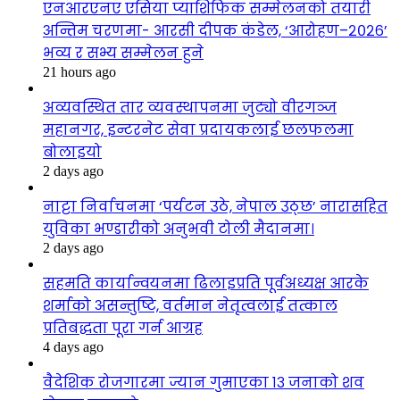
एनआरएनए एसिया प्याशिफिक सम्मेलनको तयारी
अन्तिम चरणमा- आरसी दीपक कंडेल, ‘आरोहण–२०२६’
भव्य र सभ्य सम्मेलन हुने
21 hours ago
अव्यवस्थित तार व्यवस्थापनमा जुट्यो वीरगञ्ज
महानगर, इन्टरनेट सेवा प्रदायकलाई छलफलमा
बोलाइयो
2 days ago
नाट्टा निर्वाचनमा ‘पर्यटन उठे, नेपाल उठ्छ’ नारासहित
युविका भण्डारीको अनुभवी टोली मैदानमा।
2 days ago
सहमति कार्यान्वयनमा ढिलाइप्रति पूर्वअध्यक्ष आरके
शर्माको असन्तुष्टि, वर्तमान नेतृत्वलाई तत्काल
प्रतिबद्धता पूरा गर्न आग्रह
4 days ago
वैदेशिक रोजगारमा ज्यान गुमाएका १३ जनाको शव