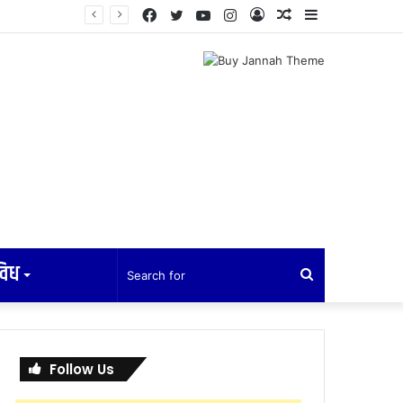
Facebook
Twitter
YouTube
Instagram
Log
Random
Sidebar
ेलन हुने
In
Article
विध
Search
for
Follow Us