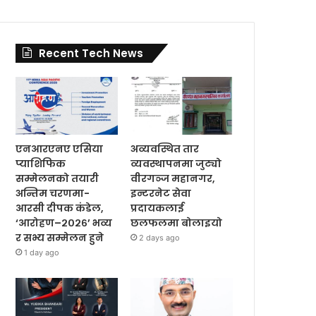
Recent Tech News
एनआरएनए एसिया
अव्यवस्थित तार
प्याशिफिक
व्यवस्थापनमा जुट्यो
सम्मेलनको तयारी
वीरगञ्ज महानगर,
अन्तिम चरणमा-
इन्टरनेट सेवा
आरसी दीपक कंडेल,
प्रदायकलाई
‘आरोहण–२०२६’ भव्य
छलफलमा बोलाइयो
र सभ्य सम्मेलन हुने
2 days ago
1 day ago