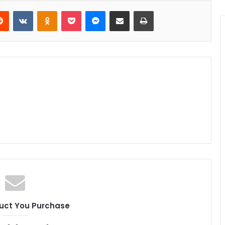
Reddit
VKontakte
Odnoklassniki
Pocket
Messenger
Share via Email
Print
uct You Purchase