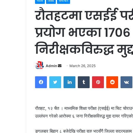
मधेस
शिक्षा
समाचार
रौतहटमा एसईई परी
प्रयोग भएका १७०६
निरीक्षकविरुद्ध मुद्द
Admin
S
March 26, 2025
e
Facebook
Twitter
LinkedIn
Tumblr
Pinterest
Reddit
VK
n
d
a
n
रौतहट, १२ चैत । माध्यमिक शिक्षा परीक्षा (एसईई) मा चिट चोरा
e
उल्लंघन गरेको आरोपमा ६ जना निरीक्षकविरुद्ध मुद्दा दायर गरिए
m
a
i
ङ्गलबार बिहान ८ बजेदेखि परीक्षा सुरु भएसँगै जिल्ला सदरमुकाम गौ