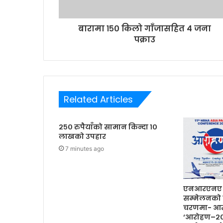
d
r
बारामा १५० किलो गाँजासहित ४ जना
e
पक्राउ
s
s
Related Articles
२५० रुपैयाँको सामान किन्दा १०
लाखको उपहार
7 minutes ago
एनआरएनए ए
सम्मेलनको 
चरणमा- आर
‘आरोहण–२०२