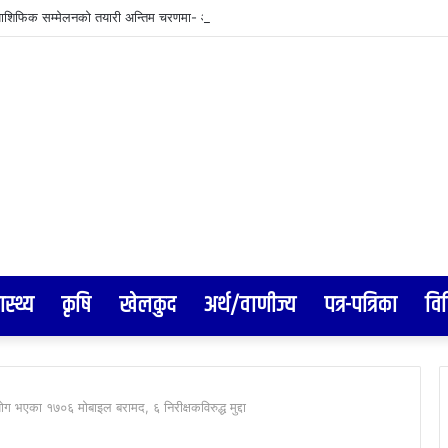
ाशिफिक सम्मेलनको तयारी अन्तिम चरणमा- आरसी दीपक कंडेल, ‘आरोहण–२०२६’ भव्य र सभ्य सम्म
ास्थ्य
कृषि
खेलकुद
अर्थ/वाणीज्य
पत्र-पत्रिका
वि
ग भएका १७०६ मोबाइल बरामद, ६ निरीक्षकविरुद्ध मुद्दा