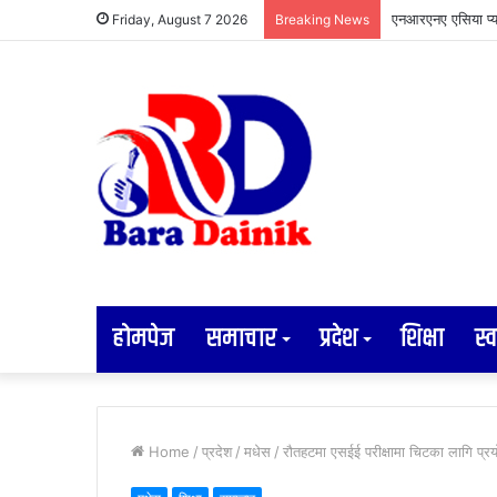
एनआरएनए एसिया प्य
Friday, August 7 2026
Breaking News
होमपेज
समाचार
प्रदेश
शिक्षा
स्व
Home
/
प्रदेश
/
मधेस
/
रौतहटमा एसईई परीक्षामा चिटका लागि प्रयो