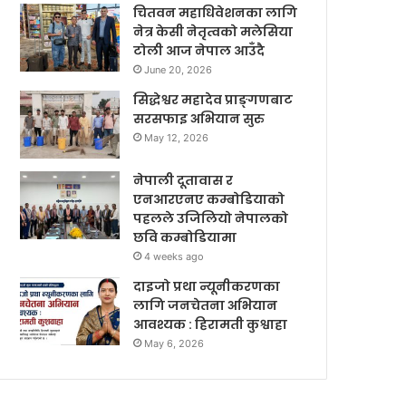
चितवन महाधिवेशनका लागि
नेत्र केसी नेतृत्वको मलेसिया
टोली आज नेपाल आउँदै
June 20, 2026
सिद्धेश्वर महादेव प्राङ्गणबाट
सरसफाइ अभियान सुरु
May 12, 2026
नेपाली दूतावास र
एनआरएनए कम्बोडियाको
पहलले उजिलियो नेपालको
छवि कम्बोडियामा
4 weeks ago
दाइजो प्रथा न्यूनीकरणका
लागि जनचेतना अभियान
आवश्यक : हिरामती कुश्वाहा
May 6, 2026