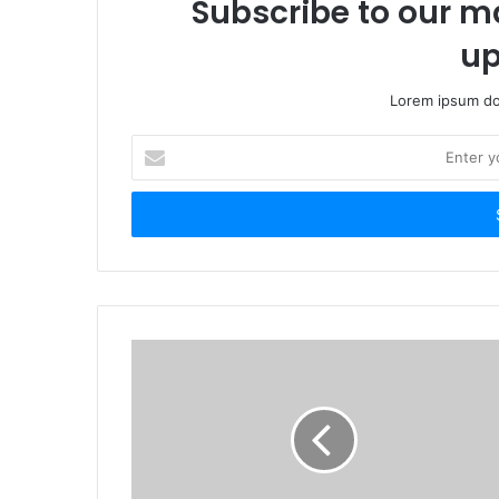
Subscribe to our ma
up
Lorem ipsum dol
E
n
t
e
r
y
o
u
r
E
m
a
i
l
a
d