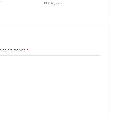
े
2 days ago
ields are marked
*