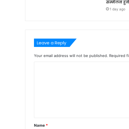
सम्मेलन हुन
1 day ago
Leave a Reply
Your email address will not be published.
Required f
C
o
m
m
e
n
t
Name
*
*