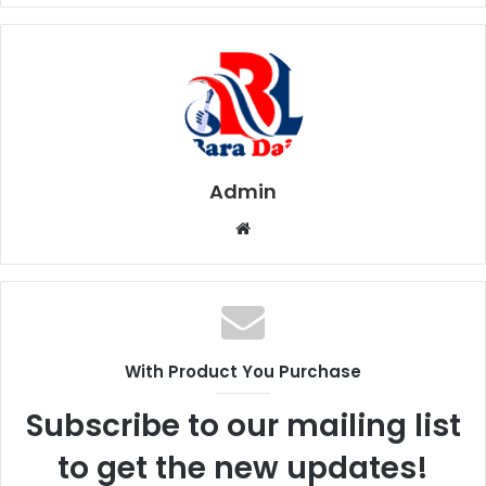
Admin
W
e
b
s
i
t
With Product You Purchase
e
Subscribe to our mailing list
to get the new updates!