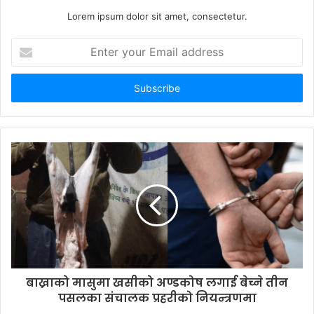
Lorem ipsum dolor sit amet, consectetur.
E
n
t
e
r
y
o
u
r
E
m
a
i
l
a
d
d
बाख्राको मासुमा खसीको अण्डकोष लगाई बेच्ने तीन
r
पसलका संचालक प्रहरीको नियन्त्रणमा
e