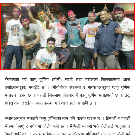
e
n
d
a
n
e
m
a
i
l
रंगहरूको पर्व फागु पूर्णिमा (होली) तराई तथा मधेसका जिल्लाहरूमा आज
हर्साोलासपूर्वक मनाइँदै छ । भौगोलिक संरचना र मान्यताअनुरूप फागु पूर्णिमा
मनाउने चलन छ । पहाडी जिल्लामा बिहिबार नै फागु पूर्णिमा मनाइएको छ । तर,
मधेस तथा तराईका जिल्लाहरूमा भने आज होली मनाइँदै छ ।
स्थानअनुसार मनाइने फागु पुर्णिमाको नाम पनि फरक फरक छ । हिमाली र पहाडी
भेकमा ‘फागु’ र मधेशमा ‘होली’ भनिन्छ । मैथिली भाषामा भने होलीलाई ‘फगुआ’ र
‘होरी’ भानिन्छ । तराई–मधेशका अधिकांश क्षेत्रमा पूर्णिमाको भोलिपल्ट होली पर्व