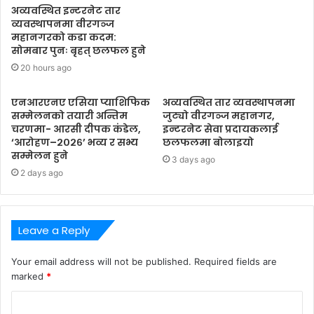
अव्यवस्थित इन्टरनेट तार
व्यवस्थापनमा वीरगञ्ज
महानगरको कडा कदम:
सोमबार पुनः बृहत् छलफल हुने
20 hours ago
एनआरएनए एसिया प्याशिफिक
अव्यवस्थित तार व्यवस्थापनमा
सम्मेलनको तयारी अन्तिम
जुट्यो वीरगञ्ज महानगर,
चरणमा- आरसी दीपक कंडेल,
इन्टरनेट सेवा प्रदायकलाई
‘आरोहण–२०२६’ भव्य र सभ्य
छलफलमा बोलाइयो
सम्मेलन हुने
3 days ago
2 days ago
Leave a Reply
Your email address will not be published.
Required fields are
marked
*
C