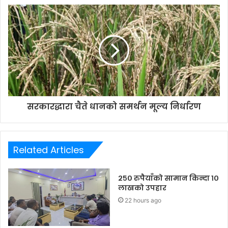
s
s
सरकारद्धारा चैते धानको समर्थन मूल्य निर्धारण
Related Articles
२५० रुपैयाँको सामान किन्दा १०
लाखको उपहार
22 hours ago