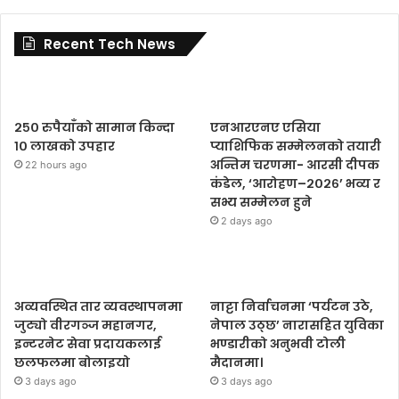
Recent Tech News
२५० रुपैयाँको सामान किन्दा
एनआरएनए एसिया
१० लाखको उपहार
प्याशिफिक सम्मेलनको तयारी
अन्तिम चरणमा- आरसी दीपक
22 hours ago
कंडेल, ‘आरोहण–२०२६’ भव्य र
सभ्य सम्मेलन हुने
2 days ago
अव्यवस्थित तार व्यवस्थापनमा
नाट्टा निर्वाचनमा ‘पर्यटन उठे,
जुट्यो वीरगञ्ज महानगर,
नेपाल उठ्छ’ नारासहित युविका
इन्टरनेट सेवा प्रदायकलाई
भण्डारीको अनुभवी टोली
छलफलमा बोलाइयो
मैदानमा।
3 days ago
3 days ago