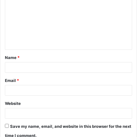
o
m
m
e
n
t
Name
*
*
Email
*
Website
Save my name, email, and website in this browser for the next
time I comment.