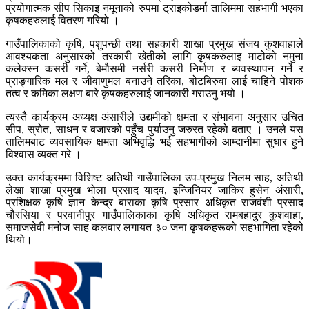
प्रयोगात्मक सीप सिकाइ नमूनाको रुपमा ट्राइकोडर्मा तालिममा सहभागी भएका
कृषकहरुलाई वितरण गरियो ।
गाउँपालिकाको कृषि, पशुपन्छी तथा सहकारी शाखा प्रमुख संजय कुशवाहाले
आवश्यकता अनुसारको तरकारी खेतीको लागि कृषकरुलाइ माटोको नमुना
कलेक्स्न कसरी गर्ने, बेमौसमी नर्सरी कसरी निर्माण र ब्यवस्थापन गर्ने र
प्राङ्गारिक मल र जीवाणुमल बनाउने तरिका, बोटबिरुवा लाई चाहिने पोशक
तत्व र कमिका लक्षण बारे कृषकहरुलाई जानकारी गराउनु भयो ।
त्यस्तै कार्यक्रम अध्यक्ष अंसारीले उद्यमीको क्षमता र संभावना अनुसार उचित
सीप, स्रोत, साधन र बजारको पहुँच पुर्याउनु जरुरत रहेको बताए । उनले यस
तालिमबाट व्यवसायिक क्षमता अभिवृद्धि भई सहभागीको आम्दानीमा सुधार हुने
विश्वास व्यक्त गरे ।
उक्त कार्यक्रममा विशिष्ट अतिथी गाउँपालिका उप-प्रमुख निलम साह, अतिथी
लेखा शाखा प्रमुख भोला प्रसाद यादव, इन्जिनियर जाकिर हुसेन अंसारी,
प्रशिक्षक कृषि ज्ञान केन्द्र बाराका कृषि प्रसार अधिकृत राजवंशी प्रसाद
चौरसिया र परवानीपुर गाउँपालिकाका कृषि अधिकृत रामबहादुर कुशवाहा,
समाजसेवी मनोज साह कलवार लगायत ३० जना कृषकहरूको सहभागिता रहेको
थियो।