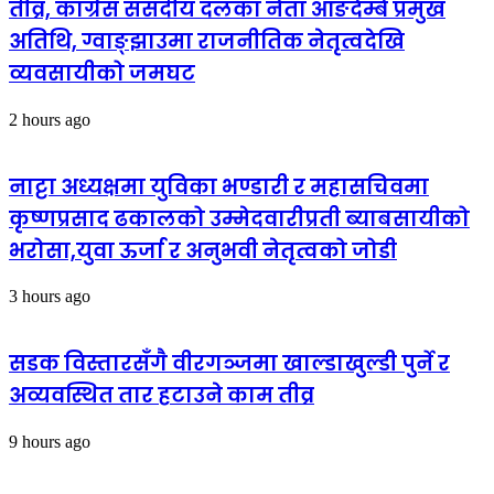
तीव्र, कांग्रेस संसदीय दलका नेता आङदेम्बे प्रमुख
अतिथि, ग्वाङ्झाउमा राजनीतिक नेतृत्वदेखि
व्यवसायीको जमघट
2 hours ago
नाट्टा अध्यक्षमा युविका भण्डारी र महासचिवमा
कृष्णप्रसाद ढकालको उम्मेदवारीप्रती ब्याबसायीको
भरोसा,युवा ऊर्जा र अनुभवी नेतृत्वको जोडी
3 hours ago
सडक विस्तारसँगै वीरगञ्जमा खाल्डाखुल्डी पुर्ने र
अव्यवस्थित तार हटाउने काम तीव्र
9 hours ago