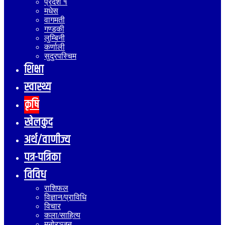
प्रदेश १
मधेस
वागमती
गण्डकी
लुम्बिनी
कर्णाली
सुदुरपस्चिम
शिक्षा
स्वास्थ्य
कृषि
खेलकुद
अर्थ/वाणीज्य
पत्र-पत्रिका
विविध
राशिफल
विज्ञान/प्राविधि
विचार
कला/साहित्य
मनोरञ्जन