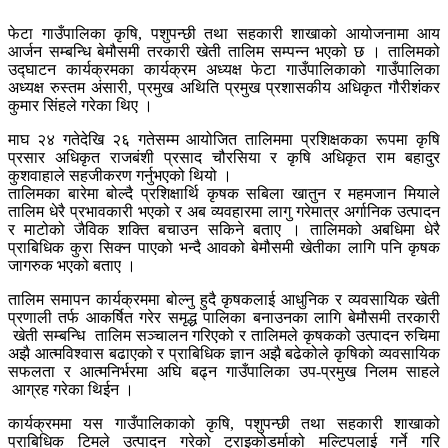
फेटा गाउँपालिका कृषि, पशुपन्छी तथा सहकारी शाखाको आयोजनामा आय
आर्जन सम्बन्धि बेमौसमी तरकारी खेती तालिम सम्पन्न भएको छ । तालिमको
उद्घाटन कार्यक्रमका कार्यक्रम अध्यक्ष फेटा गाउँपालिकाको गाउँपालिका
अध्यक्ष रुस्तम अंसारी, प्रमुख अथिति प्रमुख प्रशासकीय अधिकृत गौरीशंकर
कुमार सिंहले गरेका थिए ।
माघ २४ गतेदेखि २६ गतेसम्म आयोजित तालिममा प्रशिक्षकका रूपमा कृषि
प्रसार अधिकृत राजबंशी प्रसाद चौरसिया र कृषि अधिकृत राम बहादुर
कुशवाहाले सहजीकरण गर्नुभएको थियो ।
तालिमका बारेमा बोल्दै प्रशिक्षार्थि कृषक सबिला खातुन र महमजान मियाले
तालिम धेरै प्रभावकारी भएको र अब व्यवहारमा लागु गरेमात्र अर्गानिक उत्पादन
र माटोको जैविक शक्ति बचाउन सकिने बताए । तालिमको अबधिमा धेरै
प्राबिधिक कुरा सिक्न पाएको भन्दै आवको बेमौसमी खेतीका लागि पनि कृषक
जागरुक भएको बताए ।
तालिम समापन कार्यक्रममा बोल्नु हुदै कृषकलाई आधुनिक र व्यवसायिक खेती
प्रणाली तर्फ आकर्षित गरेर समृद्ध पालिका बनाउनका लागि बेमौसमी तरकारी
खेती सम्बन्धि तालिम सञ्चालन गरिएको र तालिमले कृषकको उत्पादन रुचिमा
अझै आत्मविश्वास बढाएको र प्राबिधिक ज्ञान अझै बढेकोले कृषिको व्यवसायिक
सफलता र आत्मनिर्भरमा अघि बढ्न गाउँपालिका उप-प्रमुख निलम साहले
आग्रह गरेका थिईन ।
कार्यक्रममा यस गाउँपालिकाको कृषि, पशुपन्छी तथा सहकारी शाखाको
प्राबिधिक टिमले उत्पादन गरेको ट्राइकोडर्माको मल्टिपलाई गर्ने गरि