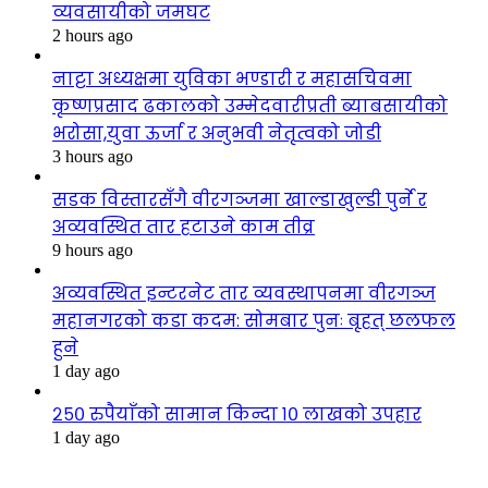
व्यवसायीको जमघट
2 hours ago
नाट्टा अध्यक्षमा युविका भण्डारी र महासचिवमा
कृष्णप्रसाद ढकालको उम्मेदवारीप्रती ब्याबसायीको
भरोसा,युवा ऊर्जा र अनुभवी नेतृत्वको जोडी
3 hours ago
सडक विस्तारसँगै वीरगञ्जमा खाल्डाखुल्डी पुर्ने र
अव्यवस्थित तार हटाउने काम तीव्र
9 hours ago
अव्यवस्थित इन्टरनेट तार व्यवस्थापनमा वीरगञ्ज
महानगरको कडा कदम: सोमबार पुनः बृहत् छलफल
हुने
1 day ago
२५० रुपैयाँको सामान किन्दा १० लाखको उपहार
1 day ago