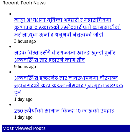
Recent Tech News
नाट्टा अध्यक्षमा युविका भण्डारी र महासचिवमा
कृष्णप्रसाद ढकालको उम्मेदवारीप्रती ब्याबसायीको
भरोसा,युवा ऊर्जा र अनुभवी नेतृत्वको जोडी
3 hours ago
सडक विस्तारसँगै वीरगञ्जमा खाल्डाखुल्डी पुर्ने र
अव्यवस्थित तार हटाउने काम तीव्र
9 hours ago
अव्यवस्थित इन्टरनेट तार व्यवस्थापनमा वीरगञ्ज
महानगरको कडा कदम: सोमबार पुनः बृहत् छलफल
हुने
1 day ago
२५० रुपैयाँको सामान किन्दा १० लाखको उपहार
1 day ago
Most Viewed Posts