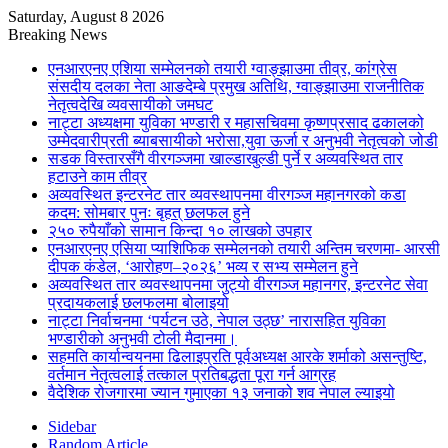
Saturday, August 8 2026
Breaking News
एनआरएनए एशिया सम्मेलनको तयारी ग्वाङ्झाउमा तीव्र, कांग्रेस
संसदीय दलका नेता आङदेम्बे प्रमुख अतिथि, ग्वाङ्झाउमा राजनीतिक
नेतृत्वदेखि व्यवसायीको जमघट
नाट्टा अध्यक्षमा युविका भण्डारी र महासचिवमा कृष्णप्रसाद ढकालको
उम्मेदवारीप्रती ब्याबसायीको भरोसा,युवा ऊर्जा र अनुभवी नेतृत्वको जोडी
सडक विस्तारसँगै वीरगञ्जमा खाल्डाखुल्डी पुर्ने र अव्यवस्थित तार
हटाउने काम तीव्र
अव्यवस्थित इन्टरनेट तार व्यवस्थापनमा वीरगञ्ज महानगरको कडा
कदम: सोमबार पुनः बृहत् छलफल हुने
२५० रुपैयाँको सामान किन्दा १० लाखको उपहार
एनआरएनए एसिया प्याशिफिक सम्मेलनको तयारी अन्तिम चरणमा- आरसी
दीपक कंडेल, ‘आरोहण–२०२६’ भव्य र सभ्य सम्मेलन हुने
अव्यवस्थित तार व्यवस्थापनमा जुट्यो वीरगञ्ज महानगर, इन्टरनेट सेवा
प्रदायकलाई छलफलमा बोलाइयो
नाट्टा निर्वाचनमा ‘पर्यटन उठे, नेपाल उठ्छ’ नारासहित युविका
भण्डारीको अनुभवी टोली मैदानमा।
सहमति कार्यान्वयनमा ढिलाइप्रति पूर्वअध्यक्ष आरके शर्माको असन्तुष्टि,
वर्तमान नेतृत्वलाई तत्काल प्रतिबद्धता पूरा गर्न आग्रह
वैदेशिक रोजगारमा ज्यान गुमाएका १३ जनाको शव नेपाल ल्याइयो
Sidebar
Random Article