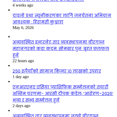
4 weeks ago
दाइजो प्रथा न्यूनीकरणका लागि जनचेतना अभियान
आवश्यक : हिरामती कुश्वाहा
May 6, 2026
अव्यवस्थित इन्टरनेट तार व्यवस्थापनमा वीरगञ्ज
महानगरको कडा कदम: सोमबार पुनः बृहत् छलफल
हुने
22 hours ago
२५० रुपैयाँको सामान किन्दा १० लाखको उपहार
1 day ago
एनआरएनए एसिया प्याशिफिक सम्मेलनको तयारी
अन्तिम चरणमा- आरसी दीपक कंडेल, ‘आरोहण–२०२६’
भव्य र सभ्य सम्मेलन हुने
2 days ago
अव्यवस्थित तार व्यवस्थापनमा जुट्यो वीरगञ्ज