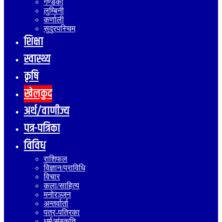
गण्डकी
लुम्बिनी
कर्णाली
सुदुरपस्चिम
शिक्षा
स्वास्थ्य
कृषि
खेलकुद
अर्थ/वाणीज्य
पत्र-पत्रिका
विविध
राशिफल
विज्ञान/प्राविधि
विचार
कला/साहित्य
मनोरञ्जन
अन्तर्वार्ता
पत्र-पत्रिका
धर्म/संस्कृति