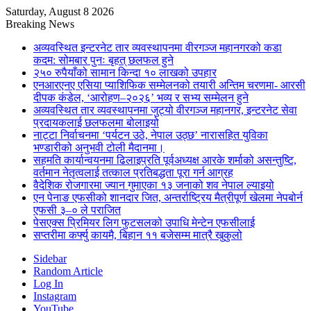
Saturday, August 8 2026
Breaking News
अव्यवस्थित इन्टरनेट तार व्यवस्थापनमा वीरगञ्ज महानगरको कडा
कदम: सोमबार पुनः बृहत् छलफल हुने
२५० रुपैयाँको सामान किन्दा १० लाखको उपहार
एनआरएनए एसिया प्याशिफिक सम्मेलनको तयारी अन्तिम चरणमा- आरसी
दीपक कंडेल, ‘आरोहण–२०२६’ भव्य र सभ्य सम्मेलन हुने
अव्यवस्थित तार व्यवस्थापनमा जुट्यो वीरगञ्ज महानगर, इन्टरनेट सेवा
प्रदायकलाई छलफलमा बोलाइयो
नाट्टा निर्वाचनमा ‘पर्यटन उठे, नेपाल उठ्छ’ नारासहित युविका
भण्डारीको अनुभवी टोली मैदानमा।
सहमति कार्यान्वयनमा ढिलाइप्रति पूर्वअध्यक्ष आरके शर्माको असन्तुष्टि,
वर्तमान नेतृत्वलाई तत्काल प्रतिबद्धता पूरा गर्न आग्रह
वैदेशिक रोजगारमा ज्यान गुमाएका १३ जनाको शव नेपाल ल्याइयो
एन पेनाङ एफसीको शानदार जित, अन्तर्राष्ट्रिय मैत्रीपूर्ण खेलमा नेपबोर्न
एफसी ३–० ले पराजित
पेसएक्स प्रिमियर लिग फुटसलको उपाधि मेन्टेन एफसीलाई
सप्तरीमा कर्फ्यु कायमै, बिहान ११ बजेसम्म मात्रै खुकुलो
Sidebar
Random Article
Log In
Instagram
YouTube