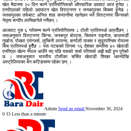
खेल मैदानमा २० दिन चल्ने प्रतियोगिताको औपचारिक उदघाट आज हुनेछ ।
एनपीएलको पहिलो उदघाटन खेल विराटनगर र जनकपुरका बिचमा हुनेछ ।
जनकपुरका तर्फबाट अनिल शाह कप्तानीमा रहनेछन भने विराटनगर किंग्सको
नेतृत्व सन्दीप लामिछानेले गर्नेछन् ।
आजवाट पुस ६ गतेसम्म चल्ने प्रतियोगितामा ८ टोली प्रतिस्पर्धा उत्रदैँछन् ।
जसअनुसार विराटनगर किंग्स, जनकपुर बोल्ट्स, चितवन राइनोज, काठमाडौं
गुर्खाज, पोखरा एभेन्जर्स, लुम्बिनी लायन्स, कर्णाली याक्स र सुदूरपश्चिम रोयल्स
बिच प्रतिस्पर्धा हुदैँछ । यस पटकको लिगमा १६ देशका कम्तीमा ४० खेलाडी
एनपिएल खेल्न नेपाल आउँने भए पछि यसको चर्चा परिचर्चा अझै बढी हुन पुगेको
छ । जसअनुसार भारतीय टोलीका चर्चित खेलाडी शिखर धवनदेखि
अस्ट्रेलियाका बेन कटिङसम्म रहेका छन् ।
Admin
Send an email
November 30, 2024
0
33
Less than a minute