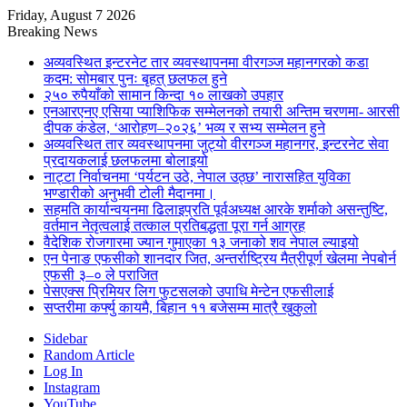
Friday, August 7 2026
Breaking News
अव्यवस्थित इन्टरनेट तार व्यवस्थापनमा वीरगञ्ज महानगरको कडा
कदम: सोमबार पुनः बृहत् छलफल हुने
२५० रुपैयाँको सामान किन्दा १० लाखको उपहार
एनआरएनए एसिया प्याशिफिक सम्मेलनको तयारी अन्तिम चरणमा- आरसी
दीपक कंडेल, ‘आरोहण–२०२६’ भव्य र सभ्य सम्मेलन हुने
अव्यवस्थित तार व्यवस्थापनमा जुट्यो वीरगञ्ज महानगर, इन्टरनेट सेवा
प्रदायकलाई छलफलमा बोलाइयो
नाट्टा निर्वाचनमा ‘पर्यटन उठे, नेपाल उठ्छ’ नारासहित युविका
भण्डारीको अनुभवी टोली मैदानमा।
सहमति कार्यान्वयनमा ढिलाइप्रति पूर्वअध्यक्ष आरके शर्माको असन्तुष्टि,
वर्तमान नेतृत्वलाई तत्काल प्रतिबद्धता पूरा गर्न आग्रह
वैदेशिक रोजगारमा ज्यान गुमाएका १३ जनाको शव नेपाल ल्याइयो
एन पेनाङ एफसीको शानदार जित, अन्तर्राष्ट्रिय मैत्रीपूर्ण खेलमा नेपबोर्न
एफसी ३–० ले पराजित
पेसएक्स प्रिमियर लिग फुटसलको उपाधि मेन्टेन एफसीलाई
सप्तरीमा कर्फ्यु कायमै, बिहान ११ बजेसम्म मात्रै खुकुलो
Sidebar
Random Article
Log In
Instagram
YouTube