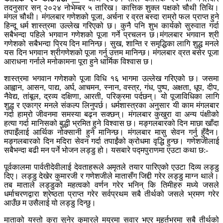
तदनुसार सन् २०२४ नोभेम्बर ५ तारिख। कात्तिक शुक्ल पक्षको चौथी तिथि।
मंगल चौथी। मंगलबार गणेशको पूजा, अर्चना र व्रत बस्दा राम्रो फल प्राप्त हुने
हिन्दू धर्म शास्त्रमा उल्लेख गरिएको छ। कुनै पनि शुभ कार्यको सुरुवात गर्दा
सबैभन्दा पहिले भगवान गणेशको पूजा गर्ने प्रचलन छ।मंगलबार भगवान श्री
गणेशको सबैभन्दा प्रिय दिन मानिन्छ। सुख, शान्ति र समृद्धिका लागि शुद्ध मनले
यस दिन भगवान श्रीगणेशको पूजा गर्नु उत्तम मानिन्छ। मंगलबार व्रत बसेर पूजा
आराधना गर्नाले मनोकामना पूरा हुने धार्मिक विश्वास छ।
शास्त्रमा भगवान गणेशको पूजा विधि १६ भागमा उल्लेख गरिएको छ। जसमा
आह्वान, आसन, पाद्य, अर्घ, आचमन, स्नान, वस्त्र, गंध, पुष्प, अक्षता, धूप, दीप,
नैवेद्य, तांबूल, द्रव्य दक्षिणा, आरती, परिक्रमा पर्दछन्। यो पूजाविधिका लागि
शुद्ध र एकाग्र मनले संकल्प लिनुपर्छ। धर्मशास्त्रका अनुसार यी काम मंगलबार
गर्दा हाम्रो जीवनमा समस्या बढ्न सक्छन्। मंगलबार कुखुरा वा अन्य पंक्षीको
हत्या गर्दा मानिसको बुद्धी भ्रमित हुने विश्वास छ। मङ्गलबारको दिन माछा खाँदा
तपाइँलाई आर्थिक नोक्सानी हुने मानिन्छ। मंगलबार मासु सेवन गर्नु हुँदैन।
मङ्गलबारको दिन मदिरा सेवन गर्दा तपाईंको क्रोधमा वृद्धि हुन्छ। गणेशजीलाई
सबैभन्दा बढी मन पर्ने भोजन लड्डु हो। यसबारे पद्मपुराणमा एउटा कथा छ:-
पूर्वकालमा पार्वतीदेवीलाई देवताहरूले अमृतले तयार पारिएको एउटा दिव्य लड्डु
दिए। लड्डु देखेर कुमारजी र गणेशजीले मातासँग जिद्दी गरेर लड्डु माग्न थाले।
तब माताले लड्डुको महत्वको वर्णन गरेर भनिन् कि तिमीहरु मध्ये जसले
धर्माचरणद्वारा श्रेष्ठता प्राप्त गरेर सर्वप्रथम सबै तीर्थको जसले भ्रमण गरेर
आउँछ म उसैलाई यो लड्डु दिन्छु।
माताको यस्तो कुरा सुनेर कुमारले मयुरमा सवार भएर मुहूर्तभरमा सबै तीर्थको