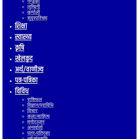
गण्डकी
लुम्बिनी
कर्णाली
सुदुरपस्चिम
शिक्षा
स्वास्थ्य
कृषि
खेलकुद
अर्थ/वाणीज्य
पत्र-पत्रिका
विविध
राशिफल
विज्ञान/प्राविधि
विचार
कला/साहित्य
मनोरञ्जन
अन्तर्वार्ता
पत्र-पत्रिका
धर्म/संस्कृति