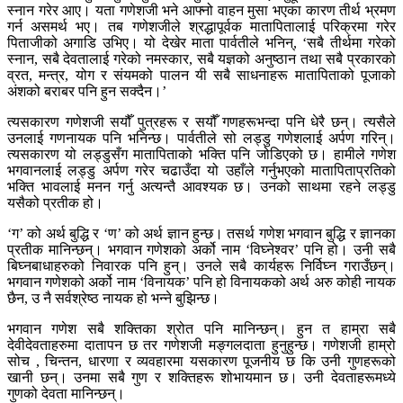
स्नान गरेर आए। यता गणेशजी भने आफ्नो वाहन मुसा भएका कारण तीर्थ भ्रमण
गर्न असमर्थ भए। तब गणेशजीले श्रद्धापूर्वक मातापितालाई परिक्रमा गरेर
पिताजीको अगाडि उभिए। यो देखेर माता पार्वतीले भनिन्, ‘सबै तीर्थमा गरेको
स्नान, सबै देवतालाई गरेको नमस्कार, सबै यज्ञको अनुष्ठान तथा सबै प्रकारको
व्रत, मन्त्र, योग र संयमको पालन यी सबै साधनाहरू मातापिताको पूजाको
अंशको बराबर पनि हुन सक्दैन।’
त्यसकारण गणेशजी सयौँ पुत्रहरू र सयौँ गणहरूभन्दा पनि धेरै छन्। त्यसैले
उनलाई गणनायक पनि भनिन्छ। पार्वतीले सो लड्डु गणेशलाई अर्पण गरिन्।
त्यसकारण यो लड्डुसँग मातापिताको भक्ति पनि जोडिएको छ। हामीले गणेश
भगवानलाई लड्डु अर्पण गरेर चढाउँदा यो उहाँले गर्नुभएको मातापिताप्रतिको
भक्ति भावलाई मनन गर्नु अत्यन्तै आवश्यक छ। उनको साथमा रहने लड्डु
यसैको प्रतीक हो।
‘ग’ को अर्थ बुद्धि र ‘ण’ को अर्थ ज्ञान हुन्छ। तसर्थ गणेश भगवान बुद्धि र ज्ञानका
प्रतीक मानिन्छन्। भगवान गणेशको अर्को नाम ‘विघ्नेश्वर’ पनि हो। उनी सबै
बिघ्नबाधाहरुको निवारक पनि हुन्। उनले सबै कार्यहरू निर्विघ्न गराउँछन्।
भगवान गणेशको अर्को नाम ‘विनायक’ पनि हो विनायकको अर्थ अरु कोही नायक
छैन, उ नै सर्वश्रेष्ठ नायक हो भन्ने बुझिन्छ।
भगवान गणेश सबै शक्तिका श्रोत पनि मानिन्छन्। हुन त हाम्रा सबै
देवीदेवताहरुमा दातापन छ तर गणेशजी मङ्गलदाता हुनुहुन्छ। गणेशजी हाम्रो
सोच , चिन्तन, धारणा र व्यवहारमा यसकारण पूजनीय छ कि उनी गुणहरूको
खानी छन्। उनमा सबै गुण र शक्तिहरू शोभायमान छ। उनी देवताहरूमध्ये
गुणको देवता मानिन्छन्।