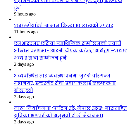
महानगरको कडा कदम: सोमबार पुनः बृहत् छलफल
हुने
9 hours ago
२५० रुपैयाँको सामान किन्दा १० लाखको उपहार
11 hours ago
एनआरएनए एसिया प्याशिफिक सम्मेलनको तयारी
अन्तिम चरणमा- आरसी दीपक कंडेल, ‘आरोहण–२०२६’
भव्य र सभ्य सम्मेलन हुने
2 days ago
अव्यवस्थित तार व्यवस्थापनमा जुट्यो वीरगञ्ज
महानगर, इन्टरनेट सेवा प्रदायकलाई छलफलमा
बोलाइयो
2 days ago
नाट्टा निर्वाचनमा ‘पर्यटन उठे, नेपाल उठ्छ’ नारासहित
युविका भण्डारीको अनुभवी टोली मैदानमा।
2 days ago