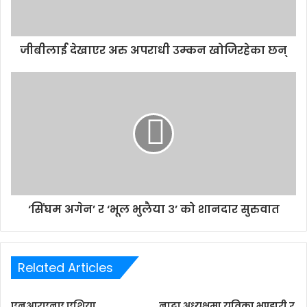
l
a
d
d
जीबीलाई देखाएर अरु अपराधी उम्कन खोजिरहेका छन्
r
e
s
s
‘सिंघम अगेन’ र ‘भूल भुलैया ३’ को शानदार सुरुवात
Related Articles
एनआरएनए एशिया
नाट्टा अध्यक्षमा युविका भण्डारी र