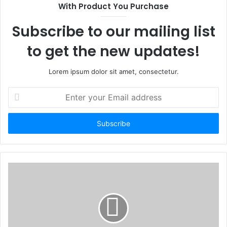
t
With Product You Purchase
e
Subscribe to our mailing list
to get the new updates!
Lorem ipsum dolor sit amet, consectetur.
E
n
t
e
r
y
o
u
r
E
m
a
i