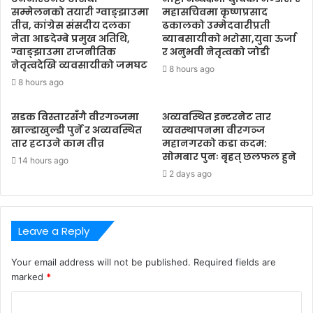
सम्मेलनको तयारी ग्वाङ्झाउमा
महासचिवमा कृष्णप्रसाद
तीव्र, कांग्रेस संसदीय दलका
ढकालको उम्मेदवारीप्रती
नेता आङदेम्बे प्रमुख अतिथि,
ब्याबसायीको भरोसा,युवा ऊर्जा
ग्वाङ्झाउमा राजनीतिक
र अनुभवी नेतृत्वको जोडी
नेतृत्वदेखि व्यवसायीको जमघट
8 hours ago
8 hours ago
सडक विस्तारसँगै वीरगञ्जमा
अव्यवस्थित इन्टरनेट तार
खाल्डाखुल्डी पुर्ने र अव्यवस्थित
व्यवस्थापनमा वीरगञ्ज
तार हटाउने काम तीव्र
महानगरको कडा कदम:
सोमबार पुनः बृहत् छलफल हुने
14 hours ago
2 days ago
Leave a Reply
Your email address will not be published.
Required fields are
marked
*
C