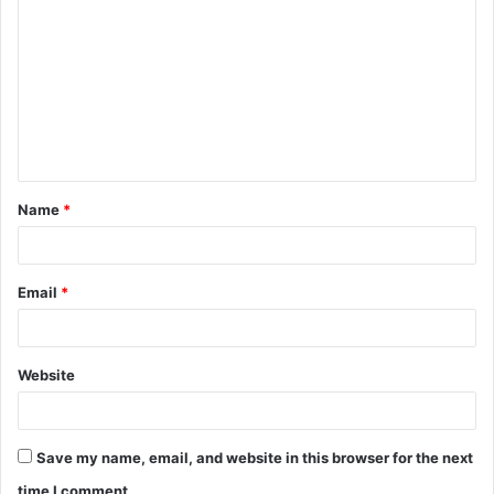
o
m
m
e
n
t
Name
*
*
Email
*
Website
Save my name, email, and website in this browser for the next
time I comment.