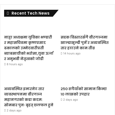
Recent Tech News
नाट्टा अध्यक्षमा युविका भण्डारी
सडक विस्तारसँगै वीरगञ्जमा
र महासचिवमा कृष्णप्रसाद
खाल्डाखुल्डी पुर्ने र अव्यवस्थित
ढकालको उम्मेदवारीप्रती
तार हटाउने काम तीव्र
ब्याबसायीको भरोसा,युवा ऊर्जा
14 hours ago
र अनुभवी नेतृत्वको जोडी
8 hours ago
अव्यवस्थित इन्टरनेट तार
२५० रुपैयाँको सामान किन्दा
व्यवस्थापनमा वीरगञ्ज
१० लाखको उपहार
महानगरको कडा कदम:
2 days ago
सोमबार पुनः बृहत् छलफल हुने
2 days ago