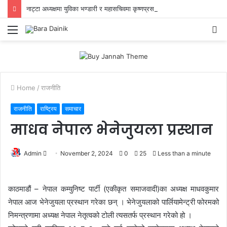
नाट्टा अध्यक्षमा युविका भण्डारी र महासचिवमा कृष्णप्रसाद ढकालको उम्मेदवारीप्रती ब्याबसायीको भरोसा,युवा ऊर्जा र अनुभवी नेतृत्वको जोडी
Menu
S
fo
Home
/
राजनीति
राजनीति
राष्ट्रिय
समाचार
माधव नेपाल भेनेजुयला प्रस्थान
Admin
S
November 2, 2024
0
25
Less than a minute
e
n
काठमाडौं – नेपाल कम्युनिष्ट पार्टी (एकीकृत समाजवादी)का अध्यक्ष माधवकुमार
d
नेपाल आज भेनेजुयला प्रस्थान गरेका छन् । भेनेजुयलाको पार्लियामेन्ट्री फोरमको
a
निमन्त्रणामा अध्यक्ष नेपाल नेतृत्वको टोली त्यसतर्फ प्रस्थान गरेको हो ।
n
e