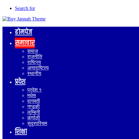
Search for
होमपेज
समाचार
समाज
राजनीति
राष्ट्रिय
अन्तराष्ट्रिय
स्थानीय
प्रदेश
प्रदेश १
मधेस
वागमती
गण्डकी
लुम्बिनी
कर्णाली
सुदुरपस्चिम
शिक्षा