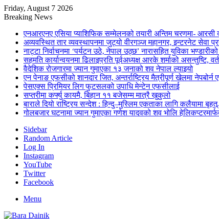
Friday, August 7 2026
Breaking News
एनआरएनए एसिया प्याशिफिक सम्मेलनको तयारी अन्तिम चरणमा- आरसी दी
अव्यवस्थित तार व्यवस्थापनमा जुट्यो वीरगञ्ज महानगर, इन्टरनेट सेव
नाट्टा निर्वाचनमा ‘पर्यटन उठे, नेपाल उठ्छ’ नारासहित युविका भण्डारीक
सहमति कार्यान्वयनमा ढिलाइप्रति पूर्वअध्यक्ष आरके शर्माको असन्तुष्टि, वर्
वैदेशिक रोजगारमा ज्यान गुमाएका १३ जनाको शव नेपाल ल्याइयो
एन पेनाङ एफसीको शानदार जित, अन्तर्राष्ट्रिय मैत्रीपूर्ण खेलमा नेपबोर
पेसएक्स प्रिमियर लिग फुटसलको उपाधि मेन्टेन एफसीलाई
सप्तरीमा कर्फ्यु कायमै, बिहान ११ बजेसम्म मात्रै खुकुलो
बाराले दियो राष्ट्रिय सन्देश : हिन्दु–मुस्लिम एकताका लागि कलैयामा बृहत्
गोलबजार घटनामा ज्यान गुमाएका गणेश यादवको शव भोलि हेलिकप्टरमार्फत
Sidebar
Random Article
Log In
Instagram
YouTube
Twitter
Facebook
Menu