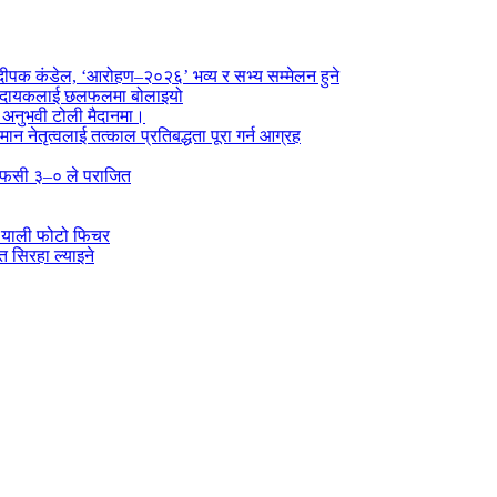
पक कंडेल, ‘आरोहण–२०२६’ भव्य र सभ्य सम्मेलन हुने
ा प्रदायकलाई छलफलमा बोलाइयो
ो अनुभवी टोली मैदानमा।
तमान नेतृत्वलाई तत्काल प्रतिबद्धता पूरा गर्न आग्रह
्न एफसी ३–० ले पराजित
 र्‍याली फोटो फिचर
 सिरहा ल्याइने