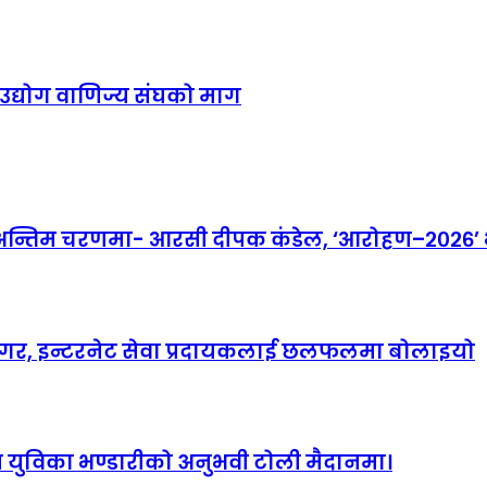
उद्योग वाणिज्य संघको माग
तिम चरणमा- आरसी दीपक कंडेल, ‘आरोहण–२०२६’ भव्
ानगर, इन्टरनेट सेवा प्रदायकलाई छलफलमा बोलाइयो
हित युविका भण्डारीको अनुभवी टोली मैदानमा।