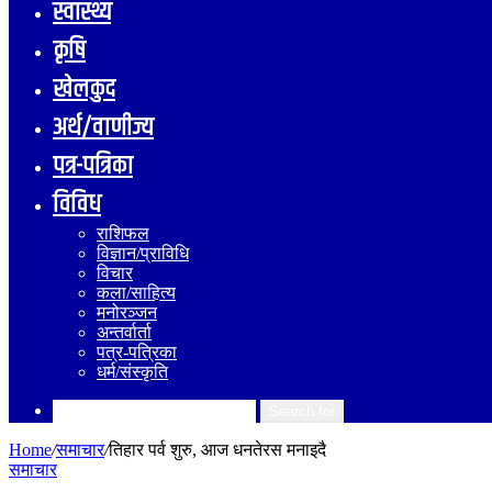
स्वास्थ्य
कृषि
खेलकुद
अर्थ/वाणीज्य
पत्र-पत्रिका
विविध
राशिफल
विज्ञान/प्राविधि
विचार
कला/साहित्य
मनोरञ्जन
अन्तर्वार्ता
पत्र-पत्रिका
धर्म/संस्कृति
Search for
Home
/
समाचार
/
तिहार पर्व शुरु, आज धनतेरस मनाइदै
समाचार