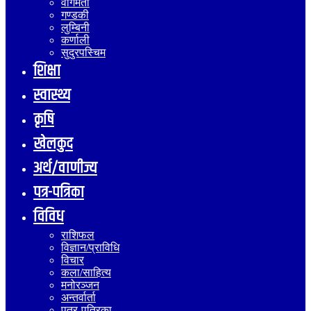
वागमती
गण्डकी
लुम्बिनी
कर्णाली
सुदुरपस्चिम
शिक्षा
स्वास्थ्य
कृषि
खेलकुद
अर्थ/वाणीज्य
पत्र-पत्रिका
विविध
राशिफल
विज्ञान/प्राविधि
विचार
कला/साहित्य
मनोरञ्जन
अन्तर्वार्ता
पत्र-पत्रिका