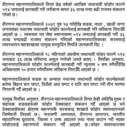
वीरगन्ज महानगरपालिकाले विगत डेढ वर्षको अवधिमा जथाभावी फोहोर फाल्ने
५९४ जनालाई कारबाही गरी जरीबाना बापत ३६ लाख भन्दा बढी राजस्व संकलन
गरेको छ।
वीरगन्ज महानगरपालिकाले २०७९ पुष १७ गतेदेखि सडक, नाला , खाली जग्गा
लगायतका स्थानमा जथाभावी फोहोर फाल्नेलाई कारबाही गरि जरिबाना तिराउँदै
आएको छ । त्यसयता गत जेष्ठ मसान्तसम्म ५९४ जनालाई कारबाही गरी ३६
लाख भन्दाबढी राजश्व संकलन गरिएको महानगरपाालिकाका सरसफाई
व्यवस्थापन महाशाखाका प्रमुख सरफुदिन मियाँले जानकारी दिए ।
वीरगन्ज महानगरपालिकाले १८ महिनाको अवधीमा जथाभावी फोहर फाल्ने ५९४
जनाबाट ३६ लाख जरिवाना असुल गगरेको उनले बताए । मियाँका अनुसार,
महानगरपालिकाले फोहोर फाल्नेलाई कारबाही गरी न्यूनतम ५ सय रुपैयाँदेखि
अधिकततम ५० हजार रुपैयाँँसम्म जरिबाना तिराउँँदै आएको छ ।
महानगरपालिकाले सडक वा अन्यत्र स्थानमा जथाभावी फोहोर फाल्नेहरुको
बारेमा बिहान चार घण्टा, दिउँसो आठ घण्टा र राति चार घण्टा गरी तीन चरण्मा
निगरानी गर्दै आएको छ ।
प्रमुख मियाँका अनुसार, वीरगञ्ज महानगरपालिकाले विगत केही वर्षदेखि मुख्य र
सहायक सडकहरूको फोहोर ठेक्काबाट संकलन गर्दै आएको छ भने
ठेक्काबाहेकका क्षेत्रमा महानगरकै सरसफाइ शाखाले फोहोर व्यवस्थापनको
जिम्मेवारी लिएको छ। नारायणी अस्पताल, वीरगन्ज कारागार, भारतीय
महावाणिज्य दूतावास, जिल्ला र उच्च अदालत तथा नाला कटान गरी भएका
फोहोरलाई महानगरले संकलन गर्दै आएको छ।फोहर व्यवस्थापनमा