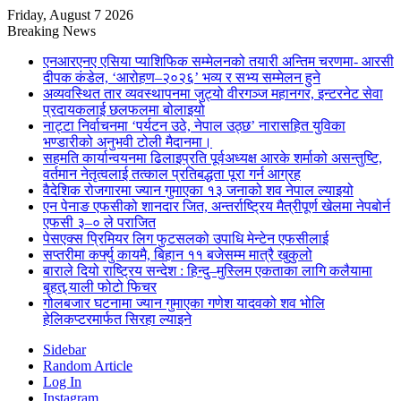
Friday, August 7 2026
Breaking News
एनआरएनए एसिया प्याशिफिक सम्मेलनको तयारी अन्तिम चरणमा- आरसी
दीपक कंडेल, ‘आरोहण–२०२६’ भव्य र सभ्य सम्मेलन हुने
अव्यवस्थित तार व्यवस्थापनमा जुट्यो वीरगञ्ज महानगर, इन्टरनेट सेवा
प्रदायकलाई छलफलमा बोलाइयो
नाट्टा निर्वाचनमा ‘पर्यटन उठे, नेपाल उठ्छ’ नारासहित युविका
भण्डारीको अनुभवी टोली मैदानमा।
सहमति कार्यान्वयनमा ढिलाइप्रति पूर्वअध्यक्ष आरके शर्माको असन्तुष्टि,
वर्तमान नेतृत्वलाई तत्काल प्रतिबद्धता पूरा गर्न आग्रह
वैदेशिक रोजगारमा ज्यान गुमाएका १३ जनाको शव नेपाल ल्याइयो
एन पेनाङ एफसीको शानदार जित, अन्तर्राष्ट्रिय मैत्रीपूर्ण खेलमा नेपबोर्न
एफसी ३–० ले पराजित
पेसएक्स प्रिमियर लिग फुटसलको उपाधि मेन्टेन एफसीलाई
सप्तरीमा कर्फ्यु कायमै, बिहान ११ बजेसम्म मात्रै खुकुलो
बाराले दियो राष्ट्रिय सन्देश : हिन्दु–मुस्लिम एकताका लागि कलैयामा
बृहत् र्‍याली फोटो फिचर
गोलबजार घटनामा ज्यान गुमाएका गणेश यादवको शव भोलि
हेलिकप्टरमार्फत सिरहा ल्याइने
Sidebar
Random Article
Log In
Instagram