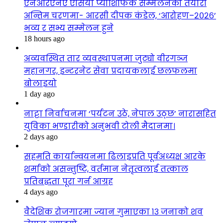
एनआरएनए एसिया प्याशिफिक सम्मेलनको तयारी
अन्तिम चरणमा- आरसी दीपक कंडेल, ‘आरोहण–२०२६’
भव्य र सभ्य सम्मेलन हुने
18 hours ago
अव्यवस्थित तार व्यवस्थापनमा जुट्यो वीरगञ्ज
महानगर, इन्टरनेट सेवा प्रदायकलाई छलफलमा
बोलाइयो
1 day ago
नाट्टा निर्वाचनमा ‘पर्यटन उठे, नेपाल उठ्छ’ नारासहित
युविका भण्डारीको अनुभवी टोली मैदानमा।
2 days ago
सहमति कार्यान्वयनमा ढिलाइप्रति पूर्वअध्यक्ष आरके
शर्माको असन्तुष्टि, वर्तमान नेतृत्वलाई तत्काल
प्रतिबद्धता पूरा गर्न आग्रह
4 days ago
वैदेशिक रोजगारमा ज्यान गुमाएका १३ जनाको शव