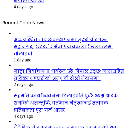
नेपाल ल्याइयो
4 days ago
Recent Tech News
अव्यवस्थित तार व्यवस्थापनमा जुट्यो वीरगञ्ज
महानगर, इन्टरनेट सेवा प्रदायकलाई छलफलमा
बोलाइयो
1 day ago
नाट्टा निर्वाचनमा ‘पर्यटन उठे, नेपाल उठ्छ’ नारासहित
युविका भण्डारीको अनुभवी टोली मैदानमा।
2 days ago
सहमति कार्यान्वयनमा ढिलाइप्रति पूर्वअध्यक्ष आरके
शर्माको असन्तुष्टि, वर्तमान नेतृत्वलाई तत्काल
प्रतिबद्धता पूरा गर्न आग्रह
4 days ago
वैदेशिक रोजगारमा ज्यान गुमाएका १३ जनाको शव