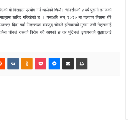
को यो मिसाइल प्रयोग गर्न थालेको थियो। चीनसँगको ४ वर्ष पुरानो तनावको
ूलो मात्रामा खरिद गरिरहेको छ । यसअघि सन् २०२० मा गलवान हिंसामा धेरै
ास्त्र दिदा गर्दा मित्रताका बाबजुद चीनले हतियारको मुद्दामा रुसी नेतृत्वलाई
ोमा चीनले रुसको विरोध गर्दै आएको छ तर पुटिनले ड्र्यागनको सुझावलाई
Reddit
VKontakte
Odnoklassniki
Pocket
Messenger
Share via Email
Print