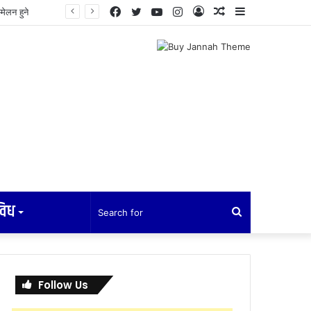
Facebook
Twitter
YouTube
Instagram
Log
Random
Sidebar
In
Article
विध
Search
for
Follow Us