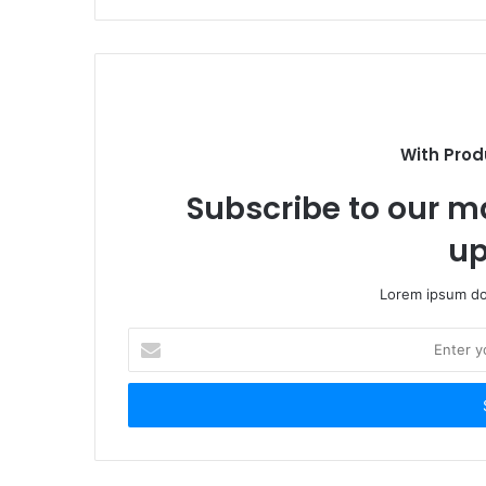
i
t
e
With Prod
Subscribe to our ma
up
Lorem ipsum dol
E
n
t
e
r
y
o