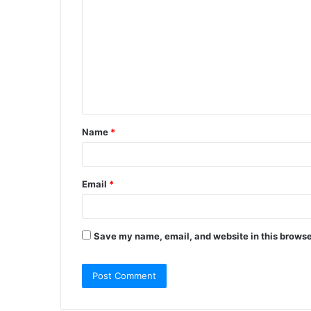
o
m
m
e
n
t
Name
*
*
Email
*
Save my name, email, and website in this browse