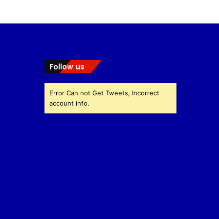
Follow us
Error Can not Get Tweets, Incorrect
account info.