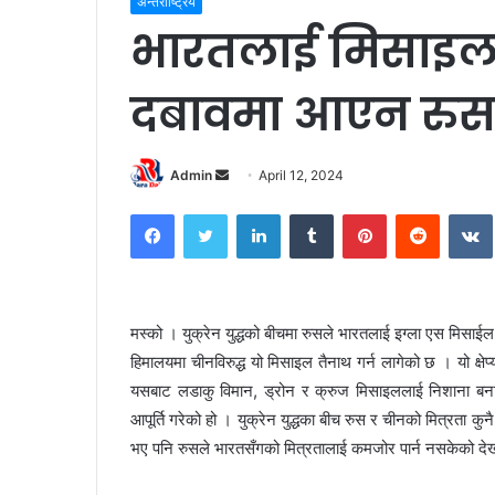
अन्तराष्ट्रिय
भारतलाई मिसाइल 
दबावमा आएन रु
Admin
S
April 12, 2024
e
Facebook
Twitter
LinkedIn
Tumblr
Pinterest
Reddit
VK
n
d
a
n
मस्को । युक्रेन युद्धको बीचमा रुसले भारतलाई इग्ला एस मिसाईल 
e
हिमालयमा चीनविरुद्ध यो मिसाइल तैनाथ गर्न लागेको छ । यो क्षेप
m
a
यसबाट लडाकु विमान, ड्रोन र क्रुज मिसाइललाई निशाना बनाउन
i
आपूर्ति गरेको हो । युक्रेन युद्धका बीच रुस र चीनको मित्रता
l
भए पनि रुसले भारतसँगको मित्रतालाई कमजोर पार्न नसकेको दे