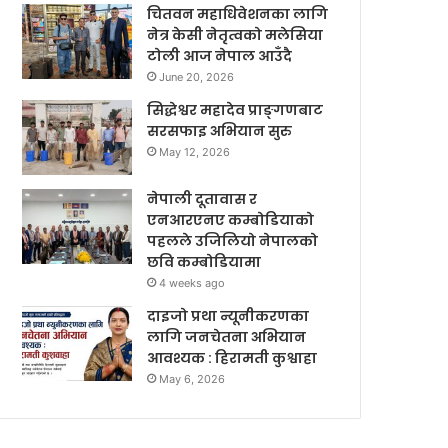
चितवन महाधिवेशनका लागि
नेत्र केसी नेतृत्वको मलेसिया
टोली आज नेपाल आउँदै
June 20, 2026
सिद्धेश्वर महादेव प्राङ्गणबाट
सरसफाइ अभियान सुरु
May 12, 2026
नेपाली दूतावास र
एनआरएनए कम्बोडियाको
पहलले उजिलियो नेपालको
छवि कम्बोडियामा
4 weeks ago
दाइजो प्रथा न्यूनीकरणका
लागि जनचेतना अभियान
आवश्यक : हिरामती कुश्वाहा
May 6, 2026