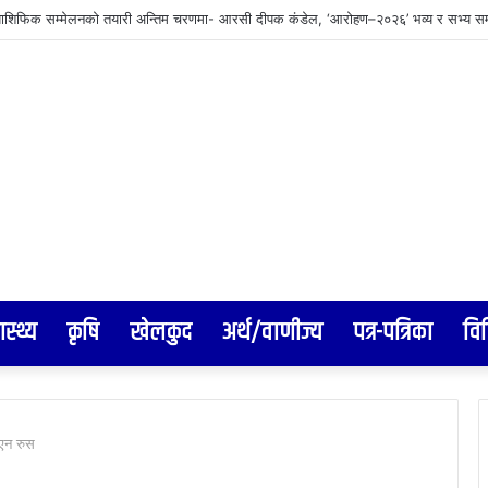
वस्थापनमा जुट्यो वीरगञ्ज महानगर, इन्टरनेट सेवा प्रदायकलाई छलफलमा बोलाइयो
ास्थ्य
कृषि
खेलकुद
अर्थ/वाणीज्य
पत्र-पत्रिका
वि
एन रुस