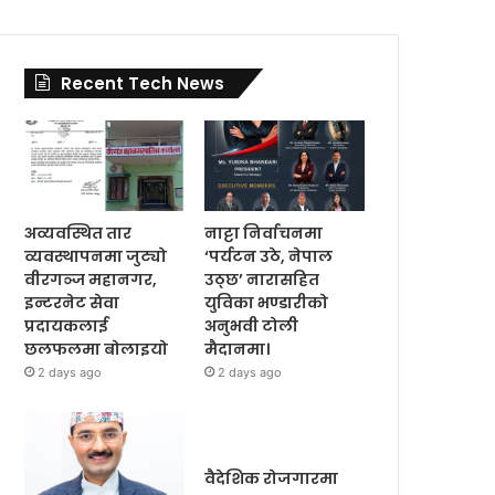
Recent Tech News
अव्यवस्थित तार
नाट्टा निर्वाचनमा
व्यवस्थापनमा जुट्यो
‘पर्यटन उठे, नेपाल
वीरगञ्ज महानगर,
उठ्छ’ नारासहित
इन्टरनेट सेवा
युविका भण्डारीको
प्रदायकलाई
अनुभवी टोली
छलफलमा बोलाइयो
मैदानमा।
2 days ago
2 days ago
वैदेशिक रोजगारमा