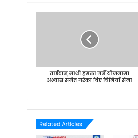
u
r
E
m
a
i
l
a
d
d
r
ताईवान् माथी हमला गर्ने योजनामा
e
अभ्यास समेत गरेका थिए चिनियाँ सेना
s
s
Related Articles