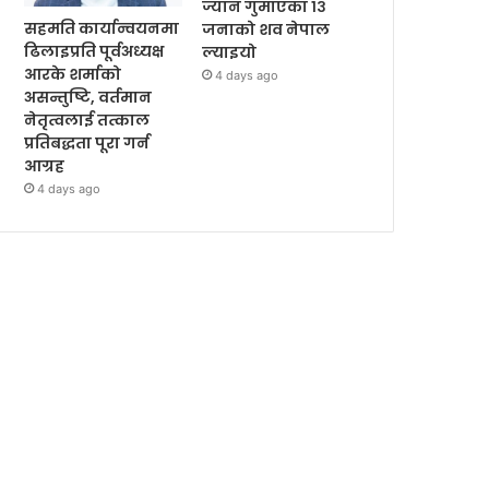
ज्यान गुमाएका १३
सहमति कार्यान्वयनमा
जनाको शव नेपाल
ढिलाइप्रति पूर्वअध्यक्ष
ल्याइयो
आरके शर्माको
4 days ago
असन्तुष्टि, वर्तमान
नेतृत्वलाई तत्काल
प्रतिबद्धता पूरा गर्न
आग्रह
4 days ago