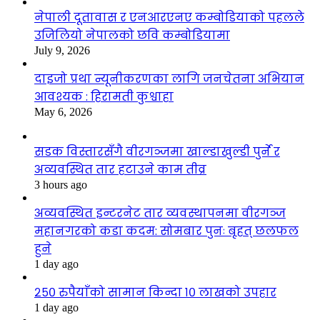
नेपाली दूतावास र एनआरएनए कम्बोडियाको पहलले
उजिलियो नेपालको छवि कम्बोडियामा
July 9, 2026
दाइजो प्रथा न्यूनीकरणका लागि जनचेतना अभियान
आवश्यक : हिरामती कुश्वाहा
May 6, 2026
सडक विस्तारसँगै वीरगञ्जमा खाल्डाखुल्डी पुर्ने र
अव्यवस्थित तार हटाउने काम तीव्र
3 hours ago
अव्यवस्थित इन्टरनेट तार व्यवस्थापनमा वीरगञ्ज
महानगरको कडा कदम: सोमबार पुनः बृहत् छलफल
हुने
1 day ago
२५० रुपैयाँको सामान किन्दा १० लाखको उपहार
1 day ago