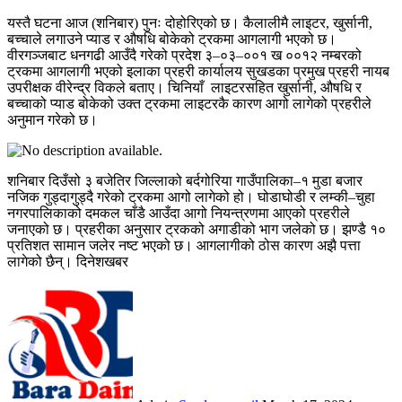
यस्तै घटना आज (शनिबार) पुनः दोहोरिएको छ। कैलालीमै लाइटर, खुर्सानी,
बच्चाले लगाउने प्याड र औषधि बोकेको ट्रकमा आगलागी भएको छ।
वीरगञ्जबाट धनगढी आउँदै गरेको प्रदेश ३–०३–००१ ख ००१२ नम्बरको
ट्रकमा आगलागी भएको इलाका प्रहरी कार्यालय सुखडका प्रमुख प्रहरी नायब
उपरीक्षक वीरेन्द्र विकले बताए। चिनियाँ लाइटरसहित खुर्सानी, औषधि र
बच्चाको प्याड बोकेको उक्त ट्रकमा लाइटरकै कारण आगो लागेको प्रहरीले
अनुमान गरेको छ।
शनिबार दिउँसो ३ बजेतिर जिल्लाको बर्दगोरिया गाउँपालिका–१ मुडा बजार
नजिक गुड्दागुड्दै गरेको ट्रकमा आगो लागेको हो। घोडाघोडी र लम्की–चुहा
नगरपालिकाको दमकल चाँडै आउँदा आगो नियन्त्रणमा आएको प्रहरीले
जनाएको छ। प्रहरीका अनुसार ट्रकको अगाडीको भाग जलेको छ। झण्डै १०
प्रतिशत सामान जलेर नष्ट भएको छ। आगलागीको ठोस कारण अझै पत्ता
लागेको छैन्। दिनेशखबर