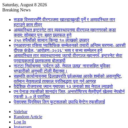
Saturday, August 8 2026
Breaking News
सडक विस्तारसँगै वीरगञ्जमा खाल्डाखुल्डी पुर्ने र अव्यवस्थित तार
हटाउने काम तीव्र
अव्यवस्थित इन्टरनेट तार व्यवस्थापनमा वीरगञ्ज महानगरको कडा
कदम: सोमबार पुनः बृहत् छलफल हुने
२५० रुपैयाँको सामान किन्दा १० लाखको उपहार
एनआरएनए एसिया प्याशिफिक सम्मेलनको तयारी अन्तिम चरणमा- आरसी
दीपक कंडेल, ‘आरोहण–२०२६’ भव्य र सभ्य सम्मेलन हुने
अव्यवस्थित तार व्यवस्थापनमा जुट्यो वीरगञ्ज महानगर, इन्टरनेट सेवा
प्रदायकलाई छलफलमा बोलाइयो
नाट्टा निर्वाचनमा ‘पर्यटन उठे, नेपाल उठ्छ’ नारासहित युविका
भण्डारीको अनुभवी टोली मैदानमा।
सहमति कार्यान्वयनमा ढिलाइप्रति पूर्वअध्यक्ष आरके शर्माको असन्तुष्टि,
वर्तमान नेतृत्वलाई तत्काल प्रतिबद्धता पूरा गर्न आग्रह
वैदेशिक रोजगारमा ज्यान गुमाएका १३ जनाको शव नेपाल ल्याइयो
एन पेनाङ एफसीको शानदार जित, अन्तर्राष्ट्रिय मैत्रीपूर्ण खेलमा नेपबोर्न
एफसी ३–० ले पराजित
पेसएक्स प्रिमियर लिग फुटसलको उपाधि मेन्टेन एफसीलाई
Sidebar
Random Article
Log In
Instagram