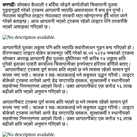
धनगढीः
सोमबार कैलाली र बर्दिया जोड्ने कर्णालीको चिसापानी पुलमा
गुड्दागुड्दै गरेको ट्रकमा आगलागी भएपछि आवतजावत नै बन्द हुन पुग्यो।
नेपालमा चाइनिज लाइटर नेपालबाट तस्करी भएर महेन्द्रनगर हुँदै भारत जाने
गरेको बताइन्छ। आज आगलागी भएको ट्रकमा रहेको लाइटर पनि तस्करीकै
भएको आशङ्का गरिएको छ।
आगलागीले पुलका लठ्ठामा पनि क्षति भएपछि सवारीसाधन गुड्न बन्द गरिएको हो।
वीरगन्जबाट लाइटर बोकेर कञ्चनपुर जाँदै गरेको बा.५प ५२९७ नम्बरको ट्रकमा
सोमबार अपराह्न आगलागी हुँदा पुलका दुवैतिरका गरी करिब १४ लठ्ठामा क्षति
पुगेको इलाका प्रहरी कार्यालय चिसापानीका इन्स्पेक्टर हरिराम डाँगीले बताए।
आगलागीबाट ट्रकमा पूर्ण रूपमा क्षति भएको छ भने त्यसमा रहेको सामान पूर्ण
रूपमा नष्ट भयो। चालक र सह–चालकलाई भने सकुशल उद्धार गरियो। लाइटर
बोकेको ट्रकमा लागेको आगो डेढ घण्टापछि दमकल, सुरक्षाकर्मी र स्थानीयको
सहयोगमा नियन्त्रणमा आएको थियो। उक्त आगलागीबाट एक करोड १६ लाख
बढीको क्षति भएको अनुमान गरिएको छ।
आगलागीबाट ट्रकमा पूर्ण रूपमा क्षति भएको छ भने त्यसमा रहेको सामान पूर्ण
रूपमा नष्ट भयो। चालक र सह–चालकलाई भने सकुशल उद्धार गरियो। लाइटर
बोकेको ट्रकमा लागेको आगो डेढ घण्टापछि दमकल, सुरक्षाकर्मी र स्थानीयको
सहयोगमा नियन्त्रणमा आएको थियो। उक्त आगलागीबाट एक करोड १६ लाख
बढीको क्षति भएको अनुमान गरिएको छ।