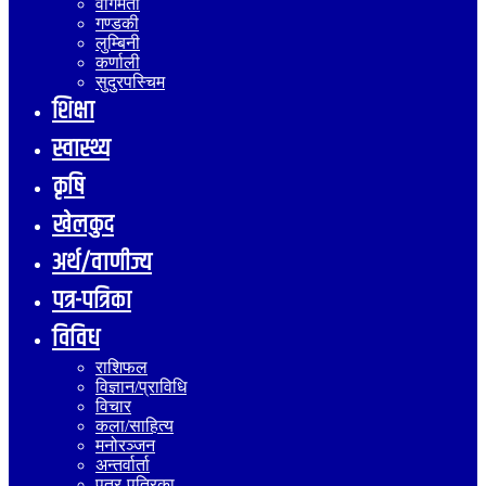
वागमती
गण्डकी
लुम्बिनी
कर्णाली
सुदुरपस्चिम
शिक्षा
स्वास्थ्य
कृषि
खेलकुद
अर्थ/वाणीज्य
पत्र-पत्रिका
विविध
राशिफल
विज्ञान/प्राविधि
विचार
कला/साहित्य
मनोरञ्जन
अन्तर्वार्ता
पत्र-पत्रिका