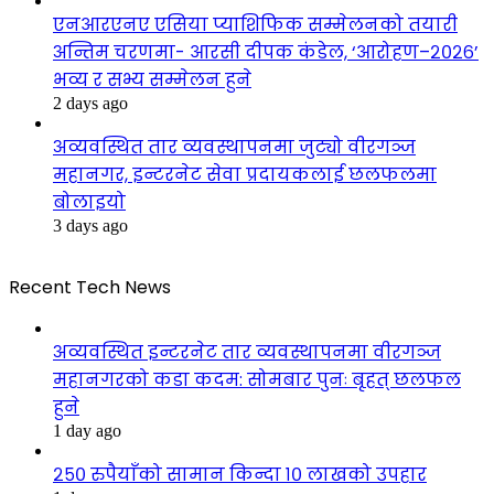
एनआरएनए एसिया प्याशिफिक सम्मेलनको तयारी
अन्तिम चरणमा- आरसी दीपक कंडेल, ‘आरोहण–२०२६’
भव्य र सभ्य सम्मेलन हुने
2 days ago
अव्यवस्थित तार व्यवस्थापनमा जुट्यो वीरगञ्ज
महानगर, इन्टरनेट सेवा प्रदायकलाई छलफलमा
बोलाइयो
3 days ago
Recent Tech News
अव्यवस्थित इन्टरनेट तार व्यवस्थापनमा वीरगञ्ज
महानगरको कडा कदम: सोमबार पुनः बृहत् छलफल
हुने
1 day ago
२५० रुपैयाँको सामान किन्दा १० लाखको उपहार