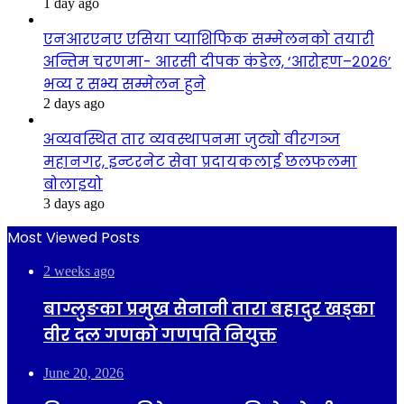
1 day ago
एनआरएनए एसिया प्याशिफिक सम्मेलनको तयारी
अन्तिम चरणमा- आरसी दीपक कंडेल, ‘आरोहण–२०२६’
भव्य र सभ्य सम्मेलन हुने
2 days ago
अव्यवस्थित तार व्यवस्थापनमा जुट्यो वीरगञ्ज
महानगर, इन्टरनेट सेवा प्रदायकलाई छलफलमा
बोलाइयो
3 days ago
Most Viewed Posts
2 weeks ago
बाग्लुङका प्रमुख सेनानी तारा बहादुर खड्का
वीर दल गणको गणपति नियुक्त
June 20, 2026