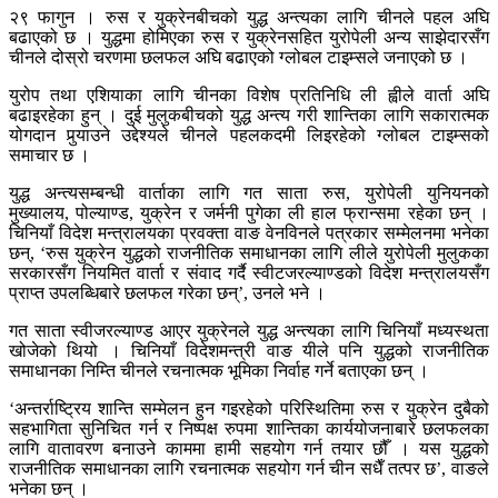
२९ फागुन । रुस र युक्रेनबीचको युद्ध अन्त्यका लागि चीनले पहल अघि
बढाएको छ । युद्धमा होमिएका रुस र युक्रेनसहित युरोपेली अन्य साझेदारसँग
चीनले दोस्रो चरणमा छलफल अघि बढाएको ग्लोबल टाइम्सले जनाएको छ ।
युरोप तथा एशियाका लागि चीनका विशेष प्रतिनिधि ली ह्वीले वार्ता अघि
बढाइरहेका हुन् । दुई मुलुकबीचको युद्ध अन्त्य गरी शान्तिका लागि सकारात्मक
योगदान पुर्‍याउने उद्देश्यले चीनले पहलकदमी लिइरहेको ग्लोबल टाइम्सको
समाचार छ ।
युद्ध अन्त्यसम्बन्धी वार्ताका लागि गत साता रुस, युरोपेली युनियनको
मुख्यालय, पोल्याण्ड, युक्रेन र जर्मनी पुगेका ली हाल फ्रान्समा रहेका छन् ।
चिनियाँ विदेश मन्त्रालयका प्रवक्ता वाङ वेनविनले पत्रकार सम्मेलनमा भनेका
छन्, ‘रुस युक्रेन युद्धको राजनीतिक समाधानका लागि लीले युरोपेली मुलुकका
सरकारसँग नियमित वार्ता र संवाद गर्दै स्वीटजरल्याण्डको विदेश मन्त्रालयसँग
प्राप्त उपलब्धिबारे छलफल गरेका छन्’, उनले भने ।
गत साता स्वीजरल्याण्ड आएर युक्रेनले युद्ध अन्त्यका लागि चिनियाँ मध्यस्थता
खोजेको थियो । चिनियाँ विदेशमन्त्री वाङ यीले पनि युद्धको राजनीतिक
समाधानका निम्ति चीनले रचनात्मक भूमिका निर्वाह गर्ने बताएका छन् ।
‘अन्तर्राष्ट्रिय शान्ति सम्मेलन हुन गइरहेको परिस्थितिमा रुस र युक्रेन दुबैको
सहभागिता सुनिचित गर्न र निष्पक्ष रुपमा शान्तिका कार्ययोजनाबारे छलफलका
लागि वातावरण बनाउने काममा हामी सहयोग गर्न तयार छौँ । यस युद्धको
राजनीतिक समाधानका लागि रचनात्मक सहयोग गर्न चीन सधैँ तत्पर छ’, वाङले
भनेका छन् ।