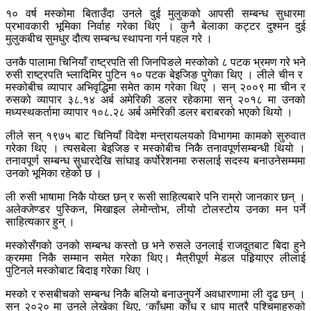
१० वर्ष मस्कोमा बिताउँदा उनले दुई मुलुकको आपसी सम्बन्ध सुधारमा
प्रभावकारी भूमिका निर्वाह गरेका थिए । कुनै बेलाका कट्टर दुश्मन दुई
मुलुकबीच सुमधुर दौत्य सम्बन्ध स्थापना गर्न पहल गरे ।
उनकै पालामा चिनियाँ राष्ट्रपति सी जिनपिङले मस्कोको ८ पटक भ्रमण गरे भने
रुसी राष्ट्रपति भ्लादिमिर पुटिन १० पटक बेइजिङ पुगेका थिए । लीले चीन र
मस्कोबीच व्यापार अभिवृद्धिमा समेत काम गरेका थिए । सन् २००९ मा चीन र
रुसको व्यापार ३८.१४ अर्ब अमेरिकी डलर रहेकामा सन् २०१८ मा उनको
मध्यस्थकर्तामा व्यापार १०८.२८ अर्ब अमेरिकी डलर बराबरको भएको थियो ।
लीले सन् १९७५ बाट चिनियाँ विदेश मन्त्रायलयको विभागमा कामको सुरुवात
गरेका थिए । त्यसबेला बेइजिङ र मस्कोबीच निकै तनावपूर्णसम्बन्धी थियो ।
तनावपूर्ण सम्बन्ध सुधारदेखि सांघाइ कर्पोरेशनमा रुसलाई सदस्य बनाउनेसम्ममा
उनको भूमिका रहेको छ ।
ली रुसी भाषामा निकै पोख्त छन् र रूसी साहित्यबारे पनि राम्रो जानकार छन् ।
अलेक्जेण्डर पुस्किन, मिखाइल लेमोन्तोभ, लीयो टोलस्टोय उनका मन पर्ने
साहित्यकार हुन् ।
मस्कोसँगको उनको सम्बन्ध कस्तो छ भने रुसले उनलाई राजदूतबाट बिदा हुने
क्रममा निकै सम्मान समेत गरेका थिए। मैत्रीपूर्ण मेडल पहिर्‍याएर लीलाई
पुटिनले मस्कोबाट बिदाइ गरेका थिए ।
मस्को र रुसबीचको सम्बन्ध निकै बलियो बनाउनुपर्ने अवधारणामा ली दृढ छन् ।
सन् २०२० मा उनले लेखेका थिए, ‘काँधमा काँध र धाप मात्रै पश्चिमाहरुको