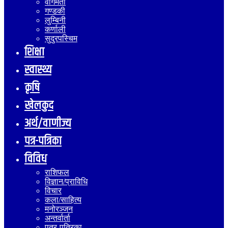
वागमती
गण्डकी
लुम्बिनी
कर्णाली
सुदुरपस्चिम
शिक्षा
स्वास्थ्य
कृषि
खेलकुद
अर्थ/वाणीज्य
पत्र-पत्रिका
विविध
राशिफल
विज्ञान/प्राविधि
विचार
कला/साहित्य
मनोरञ्जन
अन्तर्वार्ता
पत्र-पत्रिका