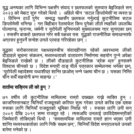
युद्ध अन्त्यका लागि विभिन्न पक्षसँग संवाद र छलफलको सुरुवात बेइजिङले सन्
२०२३ को मेबाट सुरु गरेको थियो । अहिले चीन ‘सटल डिप्लोमेसी’मा व्यस्त छ
। विभिन्न ठाउँ पुगेर सम्वद्ध पक्षसँग छलफल गर्नुलाई कुटनीतिमा सटल
डिप्लोमेसी भनिन्छ । गत बिहीबार रेलमार्फत किभ पुगेका लीले त्यहाँको उपलब्धि
पोल्याण्ड, फ्रान्स, जर्मनी र युरोपेली युनियनको मुख्यालयमा गएर सुनाएका छन्
। रुससँग बाक्लो छलफल गरेर सबै पक्षधर यस युद्धको राजनीतिक समाधानतर्फ
अग्रसर हुनुपर्ने सन्देश उनले प्रवाह गरिरहेका छन् ।
युद्धका सरोकारवाला पक्षधरहरुबीच संवादहीनता रहेको अवस्थामा लीको
दौडाहले सूचना संकलन, मध्यस्थताको वातावरण निर्माणमा सहयोग पुग्ने अपेक्षा
बेइजिङले राखेको छ । लीको दौडाहाले कुटनीतिक ‘ब्रेक थ्रु’ हुनसक्ने
विश्वास चीनको छ । विदेश मन्त्री वाङ् यीले पत्रकार सम्मेलनमा भनेका छन्,
‘युरोपेली महादेशमा यथाशीघ्र शान्ति छाओस् भन्ने पक्षमा चीन छ । यसका निम्ति
चीन सधैँ सहयोगी बन्न चाहन्छ ।’
वार्तामा सक्रिय ली को हुन्
?
७१ वर्षीय ली कुटनीतिक मामिलामा राम्रो दख्खल राख्ने व्यक्ति हुन् ।
काजगिस्तानबाट चिनियाँ राजदूतको करियर सुरू गरेका उनले करिब एक दशक
रुसका लागि चिनियाँ राजदूतको भूमिका निर्वाह गरे । रुसका लागि उनी सन्
२००९ देखि २०१९ सम्म राजदूत रहे । त्यसअघि उनलाई उपविदेशमन्त्रीको
जिम्मेवारी तोकिएको थियो । ‘समसामयिक मामिलामा राम्रो ज्ञान भएका उनी
शान्ति मध्यस्थकर्ताका लागि निकै सक्षम छन्’, चिनियाँ विदेश मन्त्रालयले उनको
बारेमा भनेको छ ।