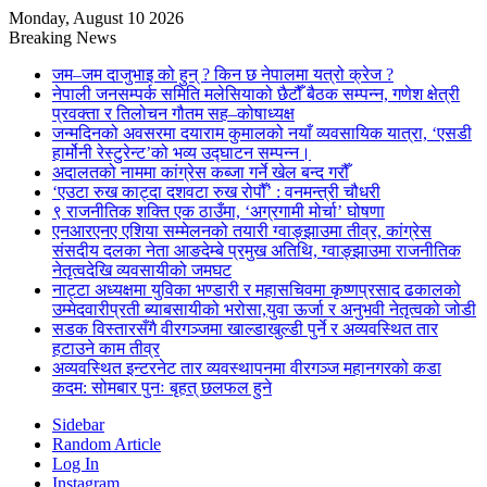
Monday, August 10 2026
Breaking News
जम–जम दाजुभाइ को हुन् ? किन छ नेपालमा यत्रो क्रेज ?
नेपाली जनसम्पर्क समिति मलेसियाको छैटौँ बैठक सम्पन्न, गणेश क्षेत्री
प्रवक्ता र तिलोचन गौतम सह–कोषाध्यक्ष
जन्मदिनको अवसरमा दयाराम कुमालको नयाँ व्यवसायिक यात्रा, ‘एसडी
हार्मोनी रेस्टुरेन्ट’को भव्य उद्घाटन सम्पन्न।
अदालतको नाममा कांग्रेस कब्जा गर्ने खेल बन्द गरौँ
‘एउटा रुख काट्दा दशवटा रुख रोपौँ’ : वनमन्त्री चौधरी
९ राजनीतिक शक्ति एक ठाउँमा, ‘अग्रगामी मोर्चा’ घोषणा
एनआरएनए एशिया सम्मेलनको तयारी ग्वाङ्झाउमा तीव्र, कांग्रेस
संसदीय दलका नेता आङदेम्बे प्रमुख अतिथि, ग्वाङ्झाउमा राजनीतिक
नेतृत्वदेखि व्यवसायीको जमघट
नाट्टा अध्यक्षमा युविका भण्डारी र महासचिवमा कृष्णप्रसाद ढकालको
उम्मेदवारीप्रती ब्याबसायीको भरोसा,युवा ऊर्जा र अनुभवी नेतृत्वको जोडी
सडक विस्तारसँगै वीरगञ्जमा खाल्डाखुल्डी पुर्ने र अव्यवस्थित तार
हटाउने काम तीव्र
अव्यवस्थित इन्टरनेट तार व्यवस्थापनमा वीरगञ्ज महानगरको कडा
कदम: सोमबार पुनः बृहत् छलफल हुने
Sidebar
Random Article
Log In
Instagram