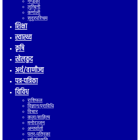
गण्डकी
लुम्बिनी
कर्णाली
सुदुरपस्चिम
शिक्षा
स्वास्थ्य
कृषि
खेलकुद
अर्थ/वाणीज्य
पत्र-पत्रिका
विविध
राशिफल
विज्ञान/प्राविधि
विचार
कला/साहित्य
मनोरञ्जन
अन्तर्वार्ता
पत्र-पत्रिका
धर्म/संस्कृति