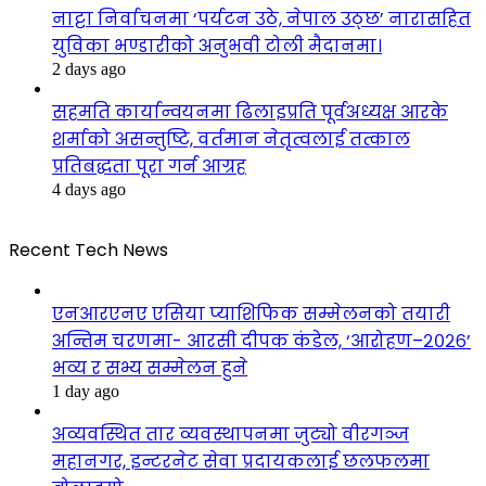
नाट्टा निर्वाचनमा ‘पर्यटन उठे, नेपाल उठ्छ’ नारासहित
युविका भण्डारीको अनुभवी टोली मैदानमा।
2 days ago
सहमति कार्यान्वयनमा ढिलाइप्रति पूर्वअध्यक्ष आरके
शर्माको असन्तुष्टि, वर्तमान नेतृत्वलाई तत्काल
प्रतिबद्धता पूरा गर्न आग्रह
4 days ago
Recent Tech News
एनआरएनए एसिया प्याशिफिक सम्मेलनको तयारी
अन्तिम चरणमा- आरसी दीपक कंडेल, ‘आरोहण–२०२६’
भव्य र सभ्य सम्मेलन हुने
1 day ago
अव्यवस्थित तार व्यवस्थापनमा जुट्यो वीरगञ्ज
महानगर, इन्टरनेट सेवा प्रदायकलाई छलफलमा