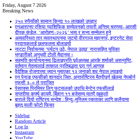
Friday, August 7 2026
Breaking News
२५० रुपैयाँको सामान किन्दा १० लाखको उपहार
एनआरएनए एसिया प्याशिफिक सम्मेलनको तयारी अन्तिम चरणमा- आरसी
दीपक कंडेल, ‘आरोहण–२०२६’ भव्य र सभ्य सम्मेलन हुने
अव्यवस्थित तार व्यवस्थापनमा जुट्यो वीरगञ्ज महानगर, इन्टरनेट सेवा
प्रदायकलाई छलफलमा बोलाइयो
नाट्टा निर्वाचनमा ‘पर्यटन उठे, नेपाल उठ्छ’ नारासहित युविका
भण्डारीको अनुभवी टोली मैदानमा।
सहमति कार्यान्वयनमा ढिलाइप्रति पूर्वअध्यक्ष आरके शर्माको असन्तुष्टि,
वर्तमान नेतृत्वलाई तत्काल प्रतिबद्धता पूरा गर्न आग्रह
वैदेशिक रोजगारमा ज्यान गुमाएका १३ जनाको शव नेपाल ल्याइयो
एन पेनाङ एफसीको शानदार जित, अन्तर्राष्ट्रिय मैत्रीपूर्ण खेलमा नेपबोर्न
एफसी ३–० ले पराजित
पेसएक्स प्रिमियर लिग फुटसलको उपाधि मेन्टेन एफसीलाई
सप्तरीमा कर्फ्यु कायमै, बिहान ११ बजेसम्म मात्रै खुकुलो
बाराले दियो राष्ट्रिय सन्देश : हिन्दु–मुस्लिम एकताका लागि कलैयामा
बृहत् र्‍याली फोटो फिचर
Sidebar
Random Article
Log In
Instagram
YouTube