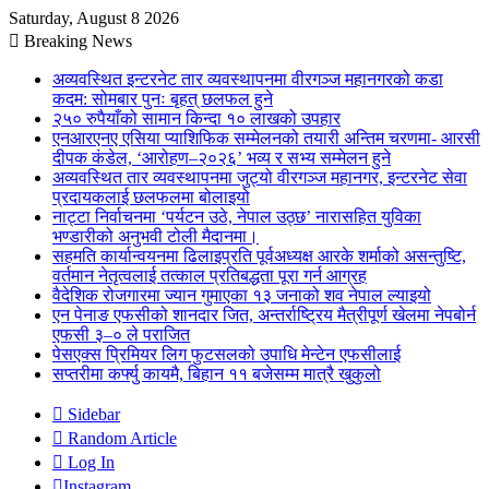
Saturday, August 8 2026
Breaking News
अव्यवस्थित इन्टरनेट तार व्यवस्थापनमा वीरगञ्ज महानगरको कडा
कदम: सोमबार पुनः बृहत् छलफल हुने
२५० रुपैयाँको सामान किन्दा १० लाखको उपहार
एनआरएनए एसिया प्याशिफिक सम्मेलनको तयारी अन्तिम चरणमा- आरसी
दीपक कंडेल, ‘आरोहण–२०२६’ भव्य र सभ्य सम्मेलन हुने
अव्यवस्थित तार व्यवस्थापनमा जुट्यो वीरगञ्ज महानगर, इन्टरनेट सेवा
प्रदायकलाई छलफलमा बोलाइयो
नाट्टा निर्वाचनमा ‘पर्यटन उठे, नेपाल उठ्छ’ नारासहित युविका
भण्डारीको अनुभवी टोली मैदानमा।
सहमति कार्यान्वयनमा ढिलाइप्रति पूर्वअध्यक्ष आरके शर्माको असन्तुष्टि,
वर्तमान नेतृत्वलाई तत्काल प्रतिबद्धता पूरा गर्न आग्रह
वैदेशिक रोजगारमा ज्यान गुमाएका १३ जनाको शव नेपाल ल्याइयो
एन पेनाङ एफसीको शानदार जित, अन्तर्राष्ट्रिय मैत्रीपूर्ण खेलमा नेपबोर्न
एफसी ३–० ले पराजित
पेसएक्स प्रिमियर लिग फुटसलको उपाधि मेन्टेन एफसीलाई
सप्तरीमा कर्फ्यु कायमै, बिहान ११ बजेसम्म मात्रै खुकुलो
Sidebar
Random Article
Log In
Instagram