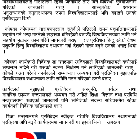
विश्वविद्यालयलाई गोठाटारमा रहेको जग्गाबाट ठाउँ दिने व्यवस्था गुरुयोजनामा
गरिएको जानकारी गराए । सांस्कृतिक अध्ययन
अनुसन्धानको
नमूनास्थलका
रुपमा विश्वविद्यालयलाई अघि बढाइने उनको
प्रतिबद्धता थियो ।
कोषका कोषाध्यक्ष नारायणप्रसाद सुवेदीले पछिल्लो समय पशुपतिनाथलाई
सहयोग गर्ने भन्दा माग्नेको सङ्ख्या बढिरहेको बताउँदै विश्वविद्यालयका लागि भने
सहयोग जुटाउन काम गरिने जानकारी गराए । ८२ प्रतिशत हिन्दु रहेको देशमा
पशुपति हिन्दु विश्वविद्यालय स्थापना गर्दा देशको गौरव बढ्ने उनको भनाइ थियो
।
कोषका कार्यकारी निर्देशक डा घनश्याम खतिवडाले विश्वविद्यालयले कसैलाई
सम्बन्धन नदिने गरी यसको स्वरुप निर्धारण गर्न लागिएको जानकारी गराए।
कोषले गठन गरेको कार्यदलले सम्भाव्यता अध्ययन गरी प्रतिवेदन बुझाएपछि
विश्वविद्यालय स्थापनाका लागि समिति गठन गरिएको उनले बताए ।
कार्यदलले बुझाएको प्रतिवेदन संस्कृति, पर्यटन तथा
नागरिक
उड्यन
मन्त्रालयले अध्ययन गरी अहिले शिक्षा, विज्ञान तथा प्रविधि
मन्त्रालयमा पठाएको जानकारी पनि समितिको सदस्य सचिवसमेत रहेका
कार्यकारी निर्देशक खतिवडाले गराए ।
शिक्षा मन्त्रालयले प्रतिवेदन स्वीकृत गरेपछि विश्वविद्यालय स्थापनाको
प्रक्रिया अघि बढ्ने कार्यक्रममा जानकारी गराइएको थियो । खबरहब