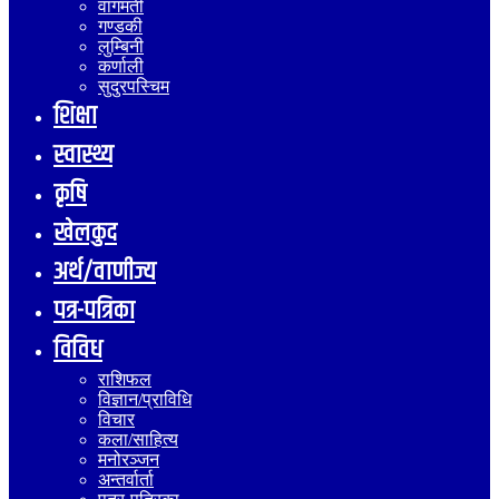
वागमती
गण्डकी
लुम्बिनी
कर्णाली
सुदुरपस्चिम
शिक्षा
स्वास्थ्य
कृषि
खेलकुद
अर्थ/वाणीज्य
पत्र-पत्रिका
विविध
राशिफल
विज्ञान/प्राविधि
विचार
कला/साहित्य
मनोरञ्जन
अन्तर्वार्ता