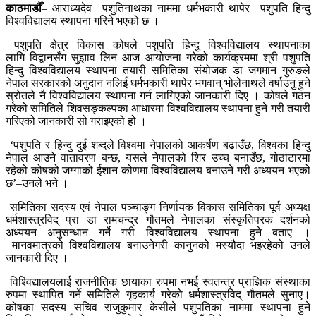
काठमाडौँ
– आराध्यदेव
पशुतिनाथका
नाममा धर्मभकारी थापेर पशुपति हिन्दु
विश्वविद्यालय स्थापना गरिने भएको छ ।
पशुपति क्षेत्र विकास कोषले पशुपति हिन्दु विश्वविद्यालय स्थापनाका
लागि
विद्वानसँग
सुझाव लिन आज आयोजना गरेको कार्यक्रममा श्री पशुपति
हिन्दु विश्वविद्यालय स्थापना तयारी समितिका संयोजक डा जगमान गुरुङले
नेपाल सरकारको अनुदान नलिई धर्मभकारी थापेर भगवान् भोलेनाथले
वर्षाउनु
हुने
स्रोतले नै विश्वविद्यालय स्थापना गर्न लागिएको जानकारी दिए । कोषले गठन
गरेको समितिले
शिवसङ्कल्पका
आधारमा विश्वविद्यालय स्थापना हुने गरी तयारी
गरिएको जानकारी सो गराइएको हो ।
‘पशुपति र हिन्दु दुई शब्दले विश्वमा नेपालको आकर्षण बढाउँछ, विश्वका हिन्दु
नेपाल आउने वातावरण बन्छ, यसले नेपालको शिर उच्च बनाउँछ, गोठाटारमा
रहेको कोषको जग्गाको ईशान कोणमा विश्वविद्यालय बनाउने गरी अध्ययन भएको
छ’–उनले भने ।
समितिका सदस्य एवं नेपाल पञ्चाङ्ग निर्णायक विकास समितिका पूर्व अध्यक्ष
धर्मशास्त्रविद् प्रा डा रामचन्द्र गौतमले नेपालका संस्कृतिपरक दर्शनको
अध्ययन अनुसन्धान गर्ने गरी विश्वविद्यालय स्थापना हुने बताए ।
मानवमात्रको
विश्वविद्यालय
बनाउनेगरी
कानुनको मस्यौदा भइरहेको उनले
जानकारी दिए ।
विश्विद्यालयलाई
राजनीतिक छायाका रुपमा नभई स्वतन्त्र प्राज्ञिक संस्थाका
रुपमा स्थापित गर्ने समितिले गृहकार्य गरेको धर्मशास्त्रविद् गौतमले सुनाए।
कोषका सदस्य सचिव राजुकुमार केसीले पशुपतिका नाममा स्थापना हुने