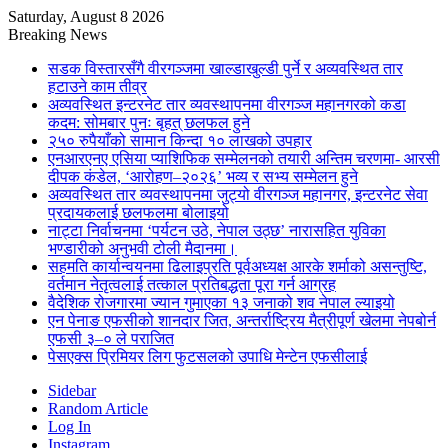
Saturday, August 8 2026
Breaking News
सडक विस्तारसँगै वीरगञ्जमा खाल्डाखुल्डी पुर्ने र अव्यवस्थित तार
हटाउने काम तीव्र
अव्यवस्थित इन्टरनेट तार व्यवस्थापनमा वीरगञ्ज महानगरको कडा
कदम: सोमबार पुनः बृहत् छलफल हुने
२५० रुपैयाँको सामान किन्दा १० लाखको उपहार
एनआरएनए एसिया प्याशिफिक सम्मेलनको तयारी अन्तिम चरणमा- आरसी
दीपक कंडेल, ‘आरोहण–२०२६’ भव्य र सभ्य सम्मेलन हुने
अव्यवस्थित तार व्यवस्थापनमा जुट्यो वीरगञ्ज महानगर, इन्टरनेट सेवा
प्रदायकलाई छलफलमा बोलाइयो
नाट्टा निर्वाचनमा ‘पर्यटन उठे, नेपाल उठ्छ’ नारासहित युविका
भण्डारीको अनुभवी टोली मैदानमा।
सहमति कार्यान्वयनमा ढिलाइप्रति पूर्वअध्यक्ष आरके शर्माको असन्तुष्टि,
वर्तमान नेतृत्वलाई तत्काल प्रतिबद्धता पूरा गर्न आग्रह
वैदेशिक रोजगारमा ज्यान गुमाएका १३ जनाको शव नेपाल ल्याइयो
एन पेनाङ एफसीको शानदार जित, अन्तर्राष्ट्रिय मैत्रीपूर्ण खेलमा नेपबोर्न
एफसी ३–० ले पराजित
पेसएक्स प्रिमियर लिग फुटसलको उपाधि मेन्टेन एफसीलाई
Sidebar
Random Article
Log In
Instagram