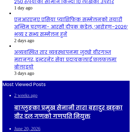
२५० रुपैयाँको सामान किन्दा १० लाखको उपहार
1 day ago
एनआरएनए एसिया प्याशिफिक सम्मेलनको तयारी
अन्तिम चरणमा- आरसी दीपक कंडेल, ‘आरोहण–२०२६’
भव्य र सभ्य सम्मेलन हुने
2 days ago
अव्यवस्थित तार व्यवस्थापनमा जुट्यो वीरगञ्ज
महानगर, इन्टरनेट सेवा प्रदायकलाई छलफलमा
बोलाइयो
3 days ago
Most Viewed Posts
2 weeks ago
बाग्लुङका प्रमुख सेनानी तारा बहादुर खड्का
वीर दल गणको गणपति नियुक्त
June 20, 2026