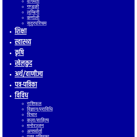
वागमती
गण्डकी
लुम्बिनी
कर्णाली
सुदुरपस्चिम
शिक्षा
स्वास्थ्य
कृषि
खेलकुद
अर्थ/वाणीज्य
पत्र-पत्रिका
विविध
राशिफल
विज्ञान/प्राविधि
विचार
कला/साहित्य
मनोरञ्जन
अन्तर्वार्ता
पत्र-पत्रिका