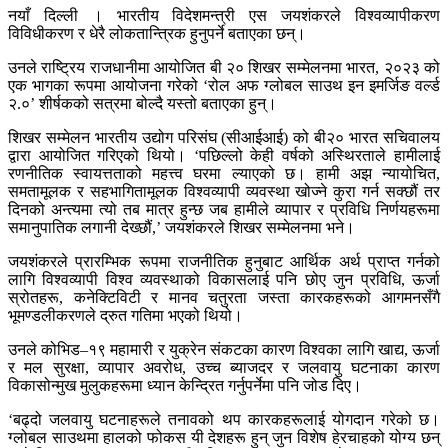
नयाँ दिल्ली । भारतीय विदेशमन्त्री एस जयशंकरले विश्वव्यापीकरण
विविधीकरण र धेरै लोकतान्त्रिक हुनुपर्ने बताएका छन्।
उनले राष्ट्रिय राजधानीमा आयोजित बी २० शिखर सम्मेलनमा भारत, २०२३ को
एक भागका रूपमा आयोजना गरेको ‘रोल अफ ग्लोबल साउथ इन इमर्जिङ वर्ल्ड
२.०’ शीर्षकको सत्रमा बोल्दै यस्तो बताएका हुन्।
शिखर सम्मेलन भारतीय उद्योग परिसंघ (सीआईआई) को बी२० भारत सचिवालय
द्वारा आयोजित गरिएको थियो। ‘पछिल्लो केही वर्षको अस्थिरताले हामीलाई
रणनीतिक स्वायत्तताको महत्त्व घरमा ल्याएको छ। हामी अझ न्यायोचित,
समतामूलक र सहभागितामूलक विश्वव्यापी व्यवस्था खोज्ने कुरा गर्न सक्छौं तर
दिनको अन्त्यमा त्यो तब मात्र हुन्छ जब हामीले व्यापार र प्रविधि निर्णयहरूमा
समानुपातिक लगानी देख्छौं,’ जयशंकरले शिखर सम्मेलनमा भने।
जयशंकरले प्रारम्भिक रूपमा राजनीतिक हुनुबाट आर्थिक अर्थ प्राप्त गर्नको
लागि विश्वव्यापी विश्व व्यवस्थाको विकासलाई पनि छोए जुन प्रविधि, ऊर्जा
स्रोतहरू, कनेक्टिविटी र मानव चतुरता जस्ता कारकहरूको आगमनसँगै
भूमण्डलीकरणले द्रुत गतिमा भएको थियो।
उनले कोभिड–१९ महामारी र युक्रेन संकटका कारण विश्वका लागि खाद्य, ऊर्जा
र मल सुरक्षा, व्यापार अवरोध, उच्च ब्याजदर र जलवायु घटनाका कारण
विकासोन्मुख मुलुकहरूमा ध्यान केन्द्रित गर्नुपर्नेमा पनि जोड दिए।
‘बढ्दो जलवायु घटनाहरूले तनावको थप कारकहरूलाई योगदान गरेको छ।
ग्लोबल साउथमा हालको फोकस यी देशहरू हुन् जुन विशेष हेरचाहको योग्य छन्