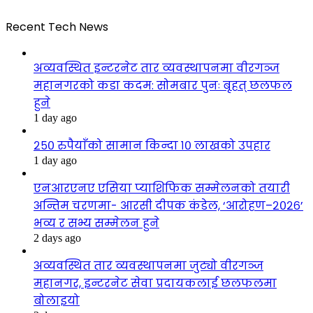
Recent Tech News
अव्यवस्थित इन्टरनेट तार व्यवस्थापनमा वीरगञ्ज
महानगरको कडा कदम: सोमबार पुनः बृहत् छलफल
हुने
1 day ago
२५० रुपैयाँको सामान किन्दा १० लाखको उपहार
1 day ago
एनआरएनए एसिया प्याशिफिक सम्मेलनको तयारी
अन्तिम चरणमा- आरसी दीपक कंडेल, ‘आरोहण–२०२६’
भव्य र सभ्य सम्मेलन हुने
2 days ago
अव्यवस्थित तार व्यवस्थापनमा जुट्यो वीरगञ्ज
महानगर, इन्टरनेट सेवा प्रदायकलाई छलफलमा
बोलाइयो