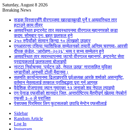
Saturday, August 8 2026
Breaking News
सडक विस्तारसँगै वीरगञ्जमा खाल्डाखुल्डी पुर्ने र अव्यवस्थित तार
हटाउने काम तीव्र
अव्यवस्थित इन्टरनेट तार व्यवस्थापनमा वीरगञ्ज महानगरको कडा
कदम: सोमबार पुनः बृहत् छलफल हुने
२५० रुपैयाँको सामान किन्दा १० लाखको उपहार
एनआरएनए एसिया प्याशिफिक सम्मेलनको तयारी अन्तिम चरणमा- आरसी
दीपक कंडेल, ‘आरोहण–२०२६’ भव्य र सभ्य सम्मेलन हुने
अव्यवस्थित तार व्यवस्थापनमा जुट्यो वीरगञ्ज महानगर, इन्टरनेट सेवा
प्रदायकलाई छलफलमा बोलाइयो
नाट्टा निर्वाचनमा ‘पर्यटन उठे, नेपाल उठ्छ’ नारासहित युविका
भण्डारीको अनुभवी टोली मैदानमा।
सहमति कार्यान्वयनमा ढिलाइप्रति पूर्वअध्यक्ष आरके शर्माको असन्तुष्टि,
वर्तमान नेतृत्वलाई तत्काल प्रतिबद्धता पूरा गर्न आग्रह
वैदेशिक रोजगारमा ज्यान गुमाएका १३ जनाको शव नेपाल ल्याइयो
एन पेनाङ एफसीको शानदार जित, अन्तर्राष्ट्रिय मैत्रीपूर्ण खेलमा नेपबोर्न
एफसी ३–० ले पराजित
पेसएक्स प्रिमियर लिग फुटसलको उपाधि मेन्टेन एफसीलाई
Sidebar
Random Article
Log In
Instagram