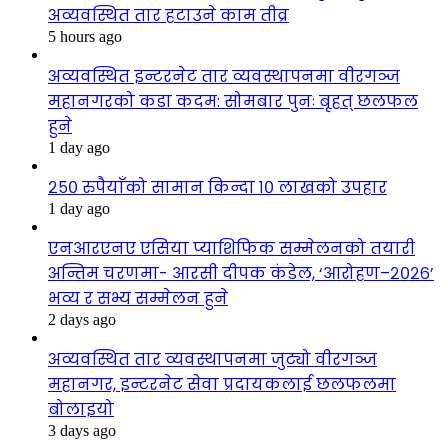
अव्यवस्थित तार हटाउने काम तीव्र
5 hours ago
अव्यवस्थित इन्टरनेट तार व्यवस्थापनमा वीरगञ्ज
महानगरको कडा कदम: सोमबार पुनः बृहत् छलफल
हुने
1 day ago
२५० रुपैयाँको सामान किन्दा १० लाखको उपहार
1 day ago
एनआरएनए एसिया प्याशिफिक सम्मेलनको तयारी
अन्तिम चरणमा- आरसी दीपक कंडेल, ‘आरोहण–२०२६’
भव्य र सभ्य सम्मेलन हुने
2 days ago
अव्यवस्थित तार व्यवस्थापनमा जुट्यो वीरगञ्ज
महानगर, इन्टरनेट सेवा प्रदायकलाई छलफलमा
बोलाइयो
3 days ago