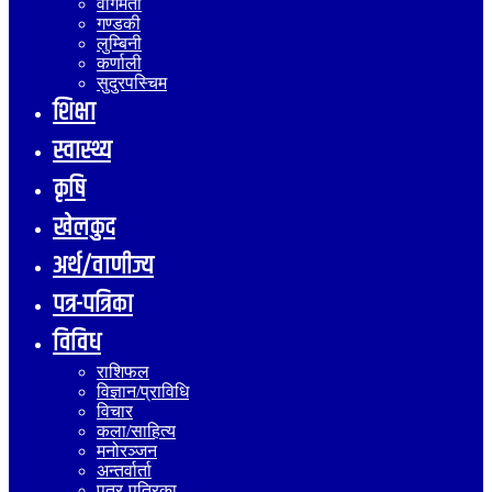
वागमती
गण्डकी
लुम्बिनी
कर्णाली
सुदुरपस्चिम
शिक्षा
स्वास्थ्य
कृषि
खेलकुद
अर्थ/वाणीज्य
पत्र-पत्रिका
विविध
राशिफल
विज्ञान/प्राविधि
विचार
कला/साहित्य
मनोरञ्जन
अन्तर्वार्ता
पत्र-पत्रिका