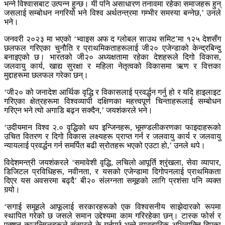
भन्ने विश्वासबाट उत्पन्न हुन्छ। यी पनि असाधारण तनावमा रहेका समाजहरू हुन्
जसलाई सम्बोधन नगरियो भने विश्व अर्थतन्त्रमा गम्भीर समस्या बन्‍नेछ,’ उनले
भने।
जनवरी २०२३ मा भएको ‘भ्वाइस अफ द ग्लोबल साउथ समिट’मा १२५ देशसँग
छलफल गरिएका चुनौति र प्राथमिकताहरूलाई जी२० एजेन्डाको केन्द्रबिन्दु
बनाइएको छ। भारतको जी२० अध्यक्षतामा रहेका देशहरूले दिगो विकास,
जलवायु कार्य, खाद्य सुरक्षा र महिला नेतृत्वको विकासमा ऋण र वित्तका
मुद्दाहरूमा छलफल गरेका छन्।
‘जी२० को जनादेश आर्थिक वृद्धि र विकासलाई प्रवर्द्धन गर्नु हो र यदि हाइलाइट
गरिएका क्षेत्रहरूमा विश्वव्यापी दक्षिणका महत्त्वपूर्ण चिन्ताहरूलाई सम्बोधन
गरिएन भने त्यो अगाडि बढ्न सक्दैन,’ जयशंकरले भने।
‘उदीयमान विश्व २.० वृद्धिको थप इन्जिनहरू, भूमण्डलीकरणका फाइदाहरूको
उचित वितरण र दिगो विकास लक्ष्यहरू प्राप्त गर्न र जलवायु कार्य र जलवायु
न्यायलाई प्रवर्द्धन गर्न समर्पित बढी स्रोतहरू भएको एउटा हो,’ उनले थपे।
विदेशमन्त्री जयशंकरले ‘समावेशी वृद्धि, लचिलो आपूर्ति श्रृंखला, सेवा व्यापार,
डिजिटल प्रविधिहरू, नवीनता, र यसको एजेन्डामा दिगोपनलाई प्राथमिकता
दिएर यस अवसरमा बढ्दै’ बी२० संलग्नता समूहको लागि प्रशंसा पनि व्यक्त
गर्‍यो।
‘सगाई समूहले आफूलाई सरकारहरूको एक विश्वसनीय साझेदारको रूपमा
स्थापित गरेको छ जसले समान उद्देश्यमा काम गरिरहेका छन्। टास्क फोर्स र
एक्शन काउन्सिलहरूले संसारले के गर्नुपर्छ भन्ने व्यावहारिक अभिव्यक्ति दिएका