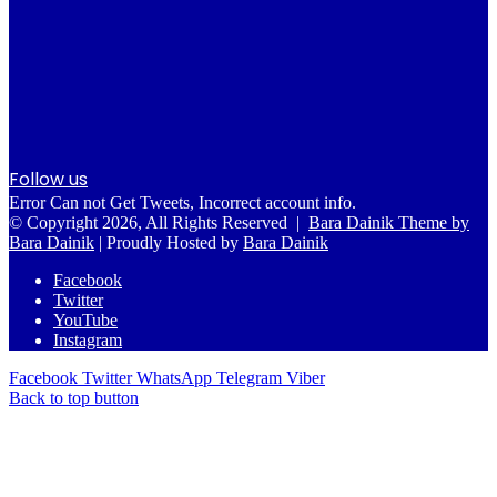
Follow us
Error Can not Get Tweets, Incorrect account info.
© Copyright 2026, All Rights Reserved |
Bara Dainik Theme by
Bara Dainik
| Proudly Hosted by
Bara Dainik
Facebook
Twitter
YouTube
Instagram
Facebook
Twitter
WhatsApp
Telegram
Viber
Back to top button