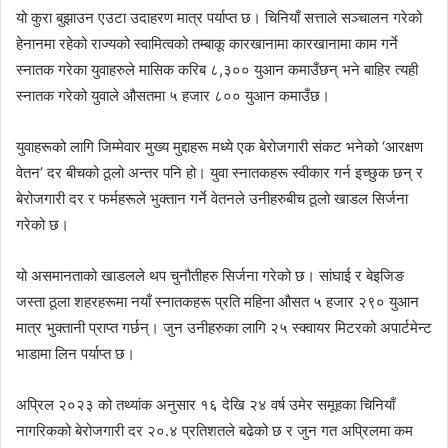
यो कुरा बुझाउन एउटा उदाहरण मात्र पर्याप्त छ। चिनियाँ सत्ताले सञ्‍चालन गरेको
हेनानमा रहेको राज्यको स्वामित्वको तम्बाकू कारखानामा कारखानामा काम गर्ने
स्‍नातक गरेका युवाहरुले मासिक करिब ८,३०० युआन कमाउँछन् भने बाहिर त्यही
स्‍नातक गरेको युवाले औसतमा ५ हजार ८०० युआन कमाउँछ।
युवाहरूको लागि जिम्मेवार मुख्य मुद्दाहरू मध्ये एक बेरोजगारी संकट भनेको ‘आरक्षण
वेतन’ दर बीचको ठूलो अन्तर पनि हो। युवा स्नातकहरू स्वीकार गर्न इच्छुक छन् र
बेरोजगारी दर र फर्महरूले भुक्तान गर्ने वेतनले उनीहरुबीच ठूलो खाडल सिर्जना
गरेको छ।
यो असमानताको खाडलले थप चुनौतीहरु सिर्जना गरेको छ। सांघाई र बेइजिङ
जस्ता ठूला शहरहरूमा नयाँ स्नातकहरू प्रति महिना औसत ५ हजार २९० युआन
मात्र भुक्तानी प्राप्त गर्छन्। जुन उनीहरुका लागि २५ स्क्वायर मिटरको अपार्टमेन्ट
भाडामा लिन पर्याप्त छ।
अप्रिल २०२३ को तथ्यांक अनुसार १६ देखि २४ वर्ष उमेर समूहका चिनियाँ
नागरिकको बेरोजगारी दर २०.४ प्रतिशतले बढेको छ र जुन गत अप्रिलमा कम