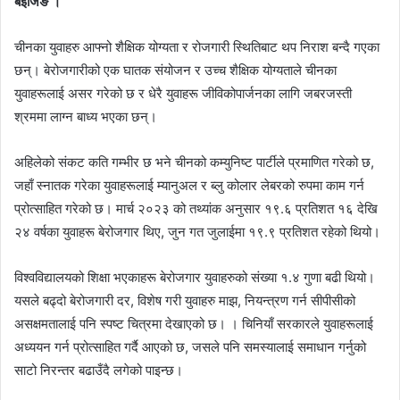
बेइजिङ ।
d
a
चीनका युवाहरु आफ्नो शैक्षिक योग्यता र रोजगारी स्थितिबाट थप निराश बन्दै गएका
n
e
छन्। बेरोजगारीको एक घातक संयोजन र उच्च शैक्षिक योग्यताले चीनका
m
युवाहरूलाई असर गरेको छ र धेरै युवाहरू जीविकोपार्जनका लागि जबरजस्ती
a
श्रममा लाग्‍न बाध्य भएका छन्।
i
l
अहिलेको संकट कति गम्भीर छ भने चीनको कम्युनिष्ट पार्टीले प्रमाणित गरेको छ,
जहाँ स्नातक गरेका युवाहरूलाई म्यानुअल र ब्लु कोलार लेबरको रुपमा काम गर्न
प्रोत्साहित गरेको छ। मार्च २०२३ को तथ्यांक अनुसार १९.६ प्रतिशत १६ देखि
२४ वर्षका युवाहरू बेरोजगार थिए, जुन गत जुलाईमा १९.९ प्रतिशत रहेको थियो।
विश्वविद्यालयको शिक्षा भएकाहरू बेरोजगार युवाहरुको संख्या १.४ गुणा बढी थियो।
यसले बढ्दो बेरोजगारी दर, विशेष गरी युवाहरु माझ, नियन्त्रण गर्न सीपीसीको
असक्षमतालाई पनि स्पष्ट चित्रमा देखाएको छ। । चिनियाँ सरकारले युवाहरूलाई
अध्ययन गर्न प्रोत्साहित गर्दै आएको छ, जसले पनि समस्यालाई समाधान गर्नुको
साटो निरन्तर बढाउँदै लगेको पाइन्छ।