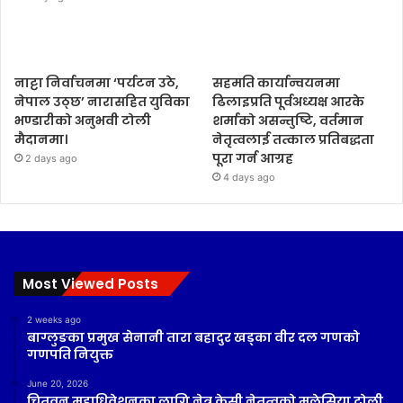
नाट्टा निर्वाचनमा ‘पर्यटन उठे,
सहमति कार्यान्वयनमा
नेपाल उठ्छ’ नारासहित युविका
ढिलाइप्रति पूर्वअध्यक्ष आरके
भण्डारीको अनुभवी टोली
शर्माको असन्तुष्टि, वर्तमान
मैदानमा।
नेतृत्वलाई तत्काल प्रतिबद्धता
पूरा गर्न आग्रह
2 days ago
4 days ago
Most Viewed Posts
2 weeks ago
बाग्लुङका प्रमुख सेनानी तारा बहादुर खड्का वीर दल गणको
गणपति नियुक्त
June 20, 2026
चितवन महाधिवेशनका लागि नेत्र केसी नेतृत्वको मलेसिया टोली