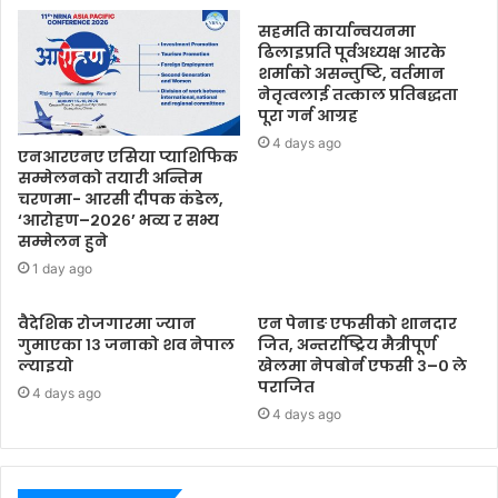
सहमति कार्यान्वयनमा
ढिलाइप्रति पूर्वअध्यक्ष आरके
शर्माको असन्तुष्टि, वर्तमान
नेतृत्वलाई तत्काल प्रतिबद्धता
पूरा गर्न आग्रह
4 days ago
एनआरएनए एसिया प्याशिफिक
सम्मेलनको तयारी अन्तिम
चरणमा- आरसी दीपक कंडेल,
‘आरोहण–२०२६’ भव्य र सभ्य
सम्मेलन हुने
1 day ago
वैदेशिक रोजगारमा ज्यान
एन पेनाङ एफसीको शानदार
गुमाएका १३ जनाको शव नेपाल
जित, अन्तर्राष्ट्रिय मैत्रीपूर्ण
ल्याइयो
खेलमा नेपबोर्न एफसी ३–० ले
पराजित
4 days ago
4 days ago