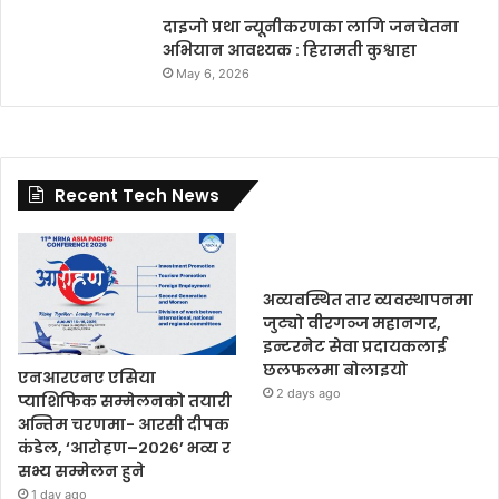
दाइजो प्रथा न्यूनीकरणका लागि जनचेतना
अभियान आवश्यक : हिरामती कुश्वाहा
May 6, 2026
Recent Tech News
अव्यवस्थित तार व्यवस्थापनमा
जुट्यो वीरगञ्ज महानगर,
इन्टरनेट सेवा प्रदायकलाई
छलफलमा बोलाइयो
एनआरएनए एसिया
2 days ago
प्याशिफिक सम्मेलनको तयारी
अन्तिम चरणमा- आरसी दीपक
कंडेल, ‘आरोहण–२०२६’ भव्य र
सभ्य सम्मेलन हुने
1 day ago