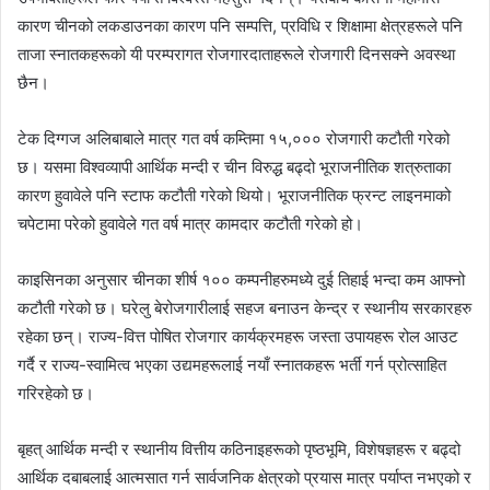
कारण चीनको लकडाउनका कारण पनि सम्पत्ति, प्रविधि र शिक्षामा क्षेत्रहरूले पनि
ताजा स्नातकहरूको यी परम्परागत रोजगारदाताहरूले रोजगारी दिनसक्‍ने अवस्था
छैन।
टेक दिग्गज अलिबाबाले मात्र गत वर्ष कम्तिमा १५,००० रोजगारी कटौती गरेको
छ। यसमा विश्वव्यापी आर्थिक मन्दी र चीन विरुद्ध बढ्दो भूराजनीतिक शत्रुताका
कारण हुवावेले पनि स्टाफ कटौती गरेको थियो। भूराजनीतिक फ्रन्ट लाइनमाको
चपेटामा परेको हुवावेले गत वर्ष मात्र कामदार कटौती गरेको हो।
काइसिनका अनुसार चीनका शीर्ष १०० कम्पनीहरुमध्ये दुई तिहाई भन्दा कम आफ्नो
कटौती गरेको छ। घरेलु बेरोजगारीलाई सहज बनाउन केन्द्र र स्थानीय सरकारहरु
रहेका छन्। राज्य-वित्त पोषित रोजगार कार्यक्रमहरू जस्ता उपायहरू रोल आउट
गर्दै र राज्य-स्वामित्व भएका उद्यमहरूलाई नयाँ स्नातकहरू भर्ती गर्न प्रोत्साहित
गरिरहेको छ।
बृहत् आर्थिक मन्दी र स्थानीय वित्तीय कठिनाइहरूको पृष्ठभूमि, विशेषज्ञहरू र बढ्दो
आर्थिक दबाबलाई आत्मसात गर्न सार्वजनिक क्षेत्रको प्रयास मात्र पर्याप्त नभएको र