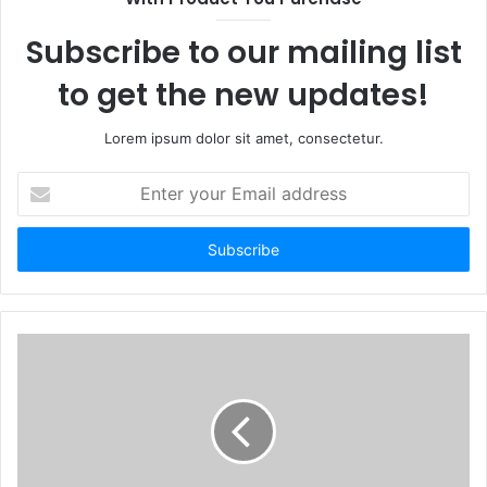
e
Subscribe to our mailing list
to get the new updates!
Lorem ipsum dolor sit amet, consectetur.
E
n
t
e
r
y
o
u
r
E
m
a
i
l