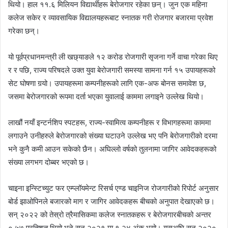
थियो। हाल ११.६ मिलियन विद्यार्थीहरू बेरोजगार रहेका छन्। जुन एक महिना
कलेज सकेर र व्यावसायिक विद्यालयहरूबाट स्नातक गरी रोजगार बजारमा प्रवेश
गरेका छन्।
यो पूर्वप्रधानमन्त्री ली खछ्याङले १२ करोड रोजगारी सृजना गर्ने वाचा गरेका थिए
र र पछि, राज्य परिषदले उक्त युवा बेरोजगारी समस्या सामना गर्न १५ उपायहरूको
सेट घोषणा गर्‍यो। उपायहरूमा कम्पनीहरूको लागि एक-अफ बोनस समावेश छ,
जसमा बेरोजगारको रूपमा दर्ता भएका युवालाई काममा लगाइने उल्लेख थियो।
लाखौं नयाँ इन्टर्नशिप स्पटहरू, राज्य-स्वामित्व कम्पनीहरू र विभागहरूमा काममा
लगाउने उनीहरुले बेरोजगारको संख्या घटाउने उल्लेख भए पनि बेरोजगारीको दरमा
भने कुनै कमी आउन सकेको छैन। अघिल्लो वर्षको तुलनामा जागिर आवेदकहरूको
संख्या लगभग दोब्बर भएको छ।
चाइना इन्स्टिच्युट फर एम्प्लॉयमेन्ट रिसर्च एण्ड चाइनिज रोजगारीको रिपोर्ट अनुसार
बोर्ड झाओपिनले बजारको माग र जागिर आवेदकहरू बीचको अनुपात देखाएको छ।
सन् २०२२ को तेस्रो त्रैमासिकमा कलेज स्नातकहरू र बेरोजगारबीचको अन्तर
०.५७ प्रतिशत थियो भने सन् २०२१ मा १.२४ अंक भयो। यसअघि सन् २०२०