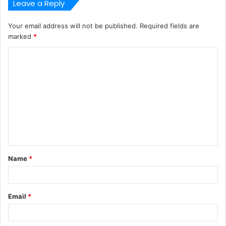
Leave a Reply
Your email address will not be published.
Required fields are
marked
*
C
o
m
m
e
n
t
Name
*
*
Email
*