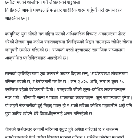
छनौट’ भएको आलोचना गर्ने लेखहरूको श्रृंखला
तिनीहरूले आफ्नो घमण्डलाई पन्छाएर शारीरिक श्रम गर्नुपर्ने गरी समाचारहरु
आइरहेका छन्।
कम्युनिष्ट युवा लीगले गत महिना यसको आधिकारिक विच्याट अकाउन्टमा पोस्ट
गरेको लेखमा युवा कलेज स्नातकहरूमा ‘तिनीहरूको विद्वान गाउनहरू खोलेर खेतमा
जानुपर्ने’ उल्लेख गरिएको छ। राज्यको यस्तो प्रचारबाट सामाजिक सञ्जालमा
आक्रोशित प्रतिक्रियाहरु आइरहेको छ।
त्यसको प्रतिक्रियामा एक ब्लगरले जवाफ दिएका छन्, ‘अर्थव्यवस्था शौचालयमा
परिणत भएको छ, र बेरोजगारी गम्भीर छ। सन् २०२० अघि, लगभग कुल १०
प्रतिशत रहेको बेरोजगारी थियो। राष्ट्रपति सीको शून्य-कोभिड लकडाउनहरू
नष्ट भयो। चीनभरि साना र मध्यम आकारका व्यवसायहरू, जुन सामान्यतया हुनेछ।
यो सहरी रोजगारीको दुई तिहाइ मात्र हो र अर्को तरिका कोभिड महामारीले अझै पनि
युवा जागिर खोज्‍ने धेरै विद्यार्थीहरूलाई असर गरिरहेको छ।
चीनको अर्थतन्त्र आगामी महिनामा सुदृढ हुने अपेक्षा गरिएको छ र जबसम्म
उपभोक्ताहरूले फेरि पर्याप्त विश्वस्त महसुस गर्दैनन्। यसैबीच कोरोना महामारी