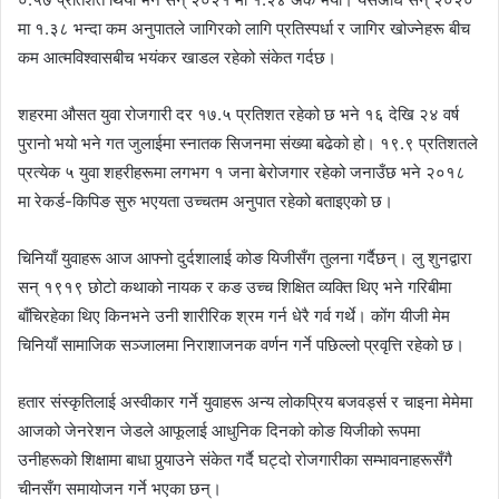
मा १.३८ भन्दा कम अनुपातले जागिरको लागि प्रतिस्पर्धा र जागिर खोज्नेहरू बीच
कम आत्मविश्वासबीच भयंकर खाडल रहेको संकेत गर्दछ।
शहरमा औसत युवा रोजगारी दर १७.५ प्रतिशत रहेको छ भने १६ देखि २४ वर्ष
पुरानो भयो भने गत जुलाईमा स्नातक सिजनमा संख्या बढेको हो। १९.९ प्रतिशतले
प्रत्येक ५ युवा शहरीहरूमा लगभग १ जना बेरोजगार रहेको जनाउँछ भने २०१८
मा रेकर्ड-किपिङ सुरु भएयता उच्चतम अनुपात रहेको बताइएको छ।
चिनियाँ युवाहरू आज आफ्नो दुर्दशालाई कोङ यिजीसँग तुलना गर्दैछन्। लु शुनद्वारा
सन् १९१९ छोटो कथाको नायक र कङ उच्च शिक्षित व्यक्ति थिए भने गरिबीमा
बाँचिरहेका थिए किनभने उनी शारीरिक श्रम गर्न धेरै गर्व गर्थे। कोंग यीजी मेम
चिनियाँ सामाजिक सञ्जालमा निराशाजनक वर्णन गर्ने पछिल्लो प्रवृत्ति रहेको छ।
हतार संस्कृतिलाई अस्वीकार गर्ने युवाहरू अन्य लोकप्रिय बजवर्ड्स र चाइना मेमेमा
आजको जेनरेशन जेडले आफूलाई आधुनिक दिनको कोङ यिजीको रूपमा
उनीहरूको शिक्षामा बाधा पुर्‍याउने संकेत गर्दै घट्दो रोजगारीका सम्भावनाहरूसँगै
चीनसँग समायोजन गर्ने भएका छन्।