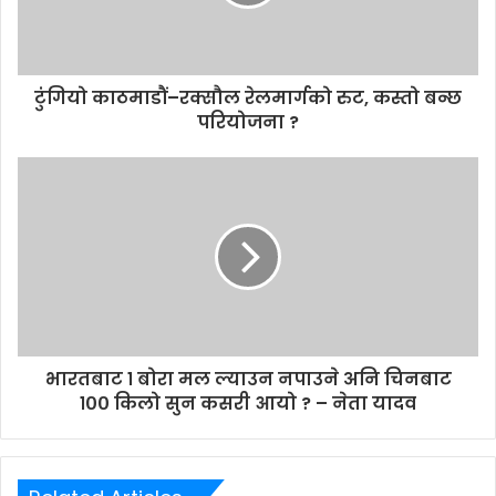
i
l
a
d
d
टुंगियो काठमाडौं–रक्सौल रेलमार्गको रुट, कस्तो बन्छ
r
परियोजना ?
e
s
s
भारतबाट १ बोरा मल ल्याउन नपाउने अनि चिनबाट
१०० किलो सुन कसरी आयो ? – नेता यादव