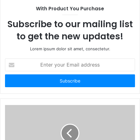
t
With Product You Purchase
e
Subscribe to our mailing list
to get the new updates!
Lorem ipsum dolor sit amet, consectetur.
E
n
t
e
r
y
o
u
r
E
m
a