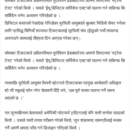
सोमबार टिकटकले डब्लिनस्थित युरोपियन हेडक्वार्टरमा आफ्नो सिस्टममा ‘स्ट्रेस
d
टेस्ट’ गरेको थियो । यसले ‘ईयू डिजिटल सर्भिसेज एक्ट’को पालना गर्न सकिन्छ कि
a
सकिँदैन भनेर अध्ययन गरिरहेको छ ।
n
e
डिजिटल बजारको रेखदेख गरिरहेका युरोपेली आयुक्तले बुधबार भिडियो सेयर गर्नका
m
लागि प्रसिद्ध चिनियाँ सञ्जाल टिकटकलाई यूरोपेली संघ (ईयू)को नयाँ मापदण्ड
a
अपनाउने कामलाई तीव्रता दिन आग्रह गरेका छन्।
i
l
सोमबार टिकटकले डब्लिनस्थित युरोपियन हेडक्वार्टरमा आफ्नो सिस्टममा ‘स्ट्रेस
टेस्ट’ गरेको थियो । यसले ‘ईयू डिजिटल सर्भिसेज एक्ट’को पालना गर्न सकिन्छ कि
सकिँदैन भनेर अध्ययन गरिरहेको छ ।
त्यसपछि युरोपेली आयुक्त थियरी ब्रेटनले टिकटकका प्रमुख कार्यकारी अधिकृत
शो जी च्यूलाई फोन गरेर चेतावनी दिंदै भने, ‘अब पूर्ण रूपमा पालना गर्ने समय
आएको छ ।’
गत जुनमहिनामा बेलायतले अमेरिकी प्लेटफर्म ट्वीटरलाई पनि यस्तै सन्देश पठाएको
थियो । उसले यस्तै तनाव परीक्षण गरेको थियो, जुन शंकास्पद सामग्रीलाई मध्यम
गर्ने आफ्नै क्षमता जाँच गर्न डिजाइन गरिएको थियो ।