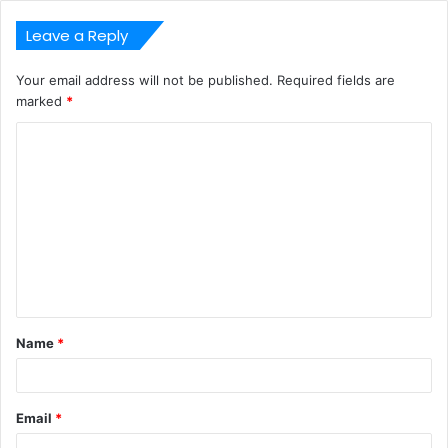
Leave a Reply
Your email address will not be published.
Required fields are
marked
*
C
o
m
m
e
n
t
Name
*
*
Email
*