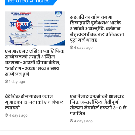
Related Articles
सहमति कार्यान्वयनमा
ढिलाइप्रति पूर्वअध्यक्ष आरके
शर्माको असन्तुष्टि, वर्तमान
नेतृत्वलाई तत्काल प्रतिबद्धता
पूरा गर्न आग्रह
4 days ago
एनआरएनए एसिया प्याशिफिक
सम्मेलनको तयारी अन्तिम
चरणमा- आरसी दीपक कंडेल,
‘आरोहण–२०२६’ भव्य र सभ्य
सम्मेलन हुने
1 day ago
वैदेशिक रोजगारमा ज्यान
एन पेनाङ एफसीको शानदार
गुमाएका १३ जनाको शव नेपाल
जित, अन्तर्राष्ट्रिय मैत्रीपूर्ण
ल्याइयो
खेलमा नेपबोर्न एफसी ३–० ले
पराजित
4 days ago
4 days ago