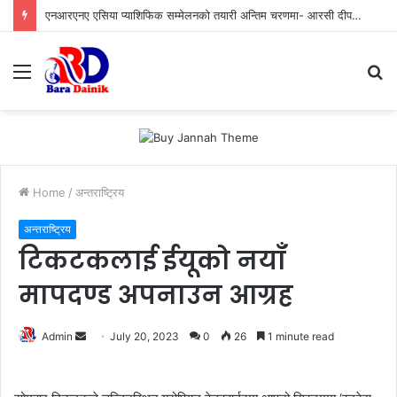
एनआरएनए एसिया प्याशिफिक सम्मेलनको तयारी अन्तिम चरणमा- आरसी दीपक कंडेल, ‘आरोहण–२०२६’ भव्य र सभ्य सम्मेलन हुने
Menu
S
fo
Home
/
अन्तराष्ट्रिय
अन्तराष्ट्रिय
टिकटकलाई ईयूको नयाँ
मापदण्ड अपनाउन आग्रह
Admin
S
July 20, 2023
0
26
1 minute read
e
n