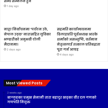
सभ्य सम्मेलन हुने
1 day ago
नाट्टा निर्वाचनमा ‘पर्यटन उठे,
सहमति कार्यान्वयनमा
नेपाल उठ्छ’ नारासहित युविका
ढिलाइप्रति पूर्वअध्यक्ष आरके
भण्डारीको अनुभवी टोली
शर्माको असन्तुष्टि, वर्तमान
मैदानमा।
नेतृत्वलाई तत्काल प्रतिबद्धता
पूरा गर्न आग्रह
2 days ago
4 days ago
Most Viewed Posts
2 weeks ago
बाग्लुङका प्रमुख सेनानी तारा बहादुर खड्का वीर दल गणको
गणपति नियुक्त