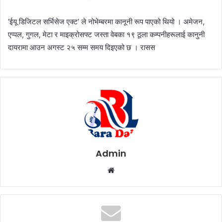
‘ईयू डिजिटल सर्भिसेज एक्ट’ ले नोभेम्बरमा कानूनी रूप पाएको थियो । अमेजन,
एप्पल, गुगल, मेटा र माइक्रोसफ्ट जस्ता वेबका १९ ठूला कम्पनीहरूलाई कानुनी
दायरामा आउन अगस्ट २५ सम्म समय दिइएको छ । रासस
Admin
W
e
b
s
i