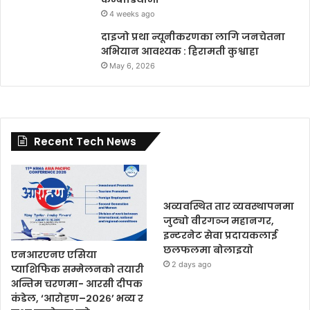
4 weeks ago
दाइजो प्रथा न्यूनीकरणका लागि जनचेतना
अभियान आवश्यक : हिरामती कुश्वाहा
May 6, 2026
Recent Tech News
अव्यवस्थित तार व्यवस्थापनमा
जुट्यो वीरगञ्ज महानगर,
इन्टरनेट सेवा प्रदायकलाई
छलफलमा बोलाइयो
एनआरएनए एसिया
2 days ago
प्याशिफिक सम्मेलनको तयारी
अन्तिम चरणमा- आरसी दीपक
कंडेल, ‘आरोहण–२०२६’ भव्य र