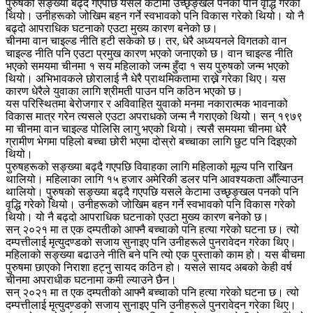
पुरुषको सङ्ख्या बढ्दै गएपछि यसले केटामा उच्छृङ्खल पनको पनि वृद्धि गरेको
थियो। उनीहरूको जोखिम बहन गर्ने स्वभावको पनि विकास गरेको थियो। यो नै
बढ्दो आपराधिक घटनाको एउटा मुख्य कारण बनेको छ।
चीनमा वान चाइल्ड नीति हटी सकेको छ। तर, धेरै अध्ययनले विगतको वान
चाइल्ड नीति पनि एउटा प्रमुख कारण भएको जनाएको छ। वान चाइल्ड नीति
भएको समयमा चीनमा १ सय महिलाको जन्म हुँदा १ सय पुरुषको जन्म भएको
थियो। अभिभावकले छोरालाई नै धेरै प्राथमिकतामा राख्ने गरेका थिए। यस
कारण धेरैले युवाका लागि श्रीमती पाउन पनि कठिन भएको छ।
यस परिस्थितमा बेरोजगार र अविवाहित युवाको मनमा नकारात्मक भावनाको
विकास मात्र गरेन त्यसले एउटा अपराधको जन्म नै गराएको थियो। सन् १९७९
मा चीनमा वान चाइल्ड पोलिसि लागु भएको थियो। त्यसै समयमा चीनमा धेरै
ग्रामीण भेगमा पहिलो बच्चा छोरी भएमा दोस्रो बच्चाका लागि छुट पनि दिइएको
थियो।
पुरुषहरूको सङ्ख्या बढ्दै गएपछि विवाहका लागि महिलाको मूल्य पनि राखिन
थालियो। महिलाका लागि १५ हजार अमेरिकी डलर पनि आवश्यकता औँल्याउन
थालियो। पुरुषको सङ्ख्या बढ्दै गएपछि यसले केटामा उच्छृङ्खल पनको पनि
वृद्धि गरेको थियो। उनीहरूको जोखिम बहन गर्ने स्वभावको पनि विकास गरेको
थियो। यो नै बढ्दो आपराधिक घटनाको एउटा मुख्य कारण बनेको छ।
सन् २०२१ मा त एक दम्पतीको आफ्नै बच्चाको पनि हत्या गरेको घटना छ। त्यो
दम्पत्तीलाई मृत्युदण्डको सजाय सुनाइए पनि उनीहरूले पुनरावेदन गरेका थिए।
महिलाको सङ्ख्या बढाउने नीति बने पनि त्यो एक पुस्ताको काम हो। यस बीचमा
पुरुषमा छाएको निराशा हट्नु सायद कठिन हो। यसले सायद अबको केही वर्ष
चीनमा अपराधीक घटनामा कमी ल्याउने छैन।
सन् २०२१ मा त एक दम्पतीको आफ्नै बच्चाको पनि हत्या गरेको घटना छ। त्यो
दम्पत्तीलाई मृत्युदण्डको सजाय सुनाइए पनि उनीहरूले पुनरावेदन गरेका थिए।