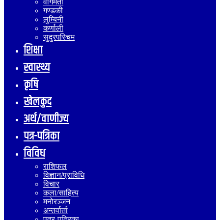
वागमती
गण्डकी
लुम्बिनी
कर्णाली
सुदुरपस्चिम
शिक्षा
स्वास्थ्य
कृषि
खेलकुद
अर्थ/वाणीज्य
पत्र-पत्रिका
विविध
राशिफल
विज्ञान/प्राविधि
विचार
कला/साहित्य
मनोरञ्जन
अन्तर्वार्ता
पत्र-पत्रिका