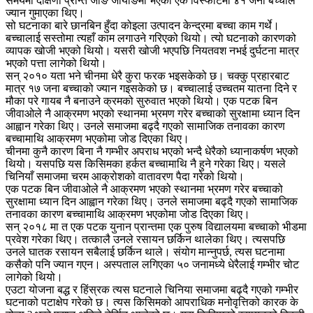
समयमा दक्षिणी प्रान्त जीङ जीयाङमा भएको एक विस्फोटमा ४१ जना बच्चाले
ज्यान गुमाएका थिए।
सो घटनाका बारे छानबिन हुँदा कोइला उत्पादन केन्द्रमा बच्चा काम गर्थे।
बच्चालाई सस्तोमा त्यहाँ काम लगाउने गरिएको थियो। त्यो घटनाको कारणको
व्यापक खोजी भएको थियो। यसरी खोजी भएपछि नियतवश नभई दुर्घटना मात्र
भएको पत्ता लागेको थियो।
सन् २०१० यता भने चीनमा धेरै कुरा फरक भइसकेको छ। चक्कु प्रहारबाट
मात्र १७ जना बच्चाको ज्यान गइसकेको छ। बच्चालाई उच्चतम यातना दिने र
मौका परे गायब नै बनाउने क्रमको सुरुवात भएको थियो। एक पटक बिन
जीवाओले नै आक्रमण भएको स्थानमा भ्रमण गरेर बच्चाको सुरक्षामा ध्यान दिन
आह्वान गरेका थिए। उनले समाजमा बढ्दै गएको सामाजिक तनावका कारण
बच्चामाथि आक्रमण भएकोमा जोड दिएका थिए।
चीनमा कुनै कारण बिना नै गम्भीर अपराध भएको भन्दै धेरैको ध्यानाकर्षण भएको
थियो। यसपछि यस किसिमका हर्कत बच्चामाथि नै हुने गरेका थिए। यसले
चिनियाँ समाजमा चरम आक्रोशको वातावरण पैदा गरेको थियो।
एक पटक बिन जीवाओले नै आक्रमण भएको स्थानमा भ्रमण गरेर बच्चाको
सुरक्षामा ध्यान दिन आह्वान गरेका थिए। उनले समाजमा बढ्दै गएको सामाजिक
तनावका कारण बच्चामाथि आक्रमण भएकोमा जोड दिएका थिए।
सन् २०१८ मा त एक पटक युनान प्रान्तमा एक पुरुष विद्यालयमा बच्चाको भीडमा
प्रवेश गरेका थिए। तत्कालै उनले रसायन छर्किन थालेका थिए। त्यसपछि
उनले घातक रसायन सबैलाई छर्किन थाले। संयोग मान्नुपर्छ, त्यस घटनामा
कसैको पनि ज्यान गएन। अस्पताल लगिएका ५० जनामध्ये धेरैलाई गम्भीर चोट
लागेको थियो।
एउटा योजना बद्ध र हिंस्रक त्यस घटनाले चिनिया समाजमा बढ्दै गएको गम्भीर
घटनाको पटाक्षेप गरेको छ। त्यस किसिमको आपराधिक मनोवृत्तिको कारक के