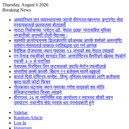
Thursday, August 6 2026
Breaking News
अव्यवस्थित तार व्यवस्थापनमा जुट्यो वीरगञ्ज महानगर, इन्टरनेट सेवा
प्रदायकलाई छलफलमा बोलाइयो
नाट्टा निर्वाचनमा ‘पर्यटन उठे, नेपाल उठ्छ’ नारासहित युविका
भण्डारीको अनुभवी टोली मैदानमा।
सहमति कार्यान्वयनमा ढिलाइप्रति पूर्वअध्यक्ष आरके शर्माको असन्तुष्टि,
वर्तमान नेतृत्वलाई तत्काल प्रतिबद्धता पूरा गर्न आग्रह
वैदेशिक रोजगारमा ज्यान गुमाएका १३ जनाको शव नेपाल ल्याइयो
एन पेनाङ एफसीको शानदार जित, अन्तर्राष्ट्रिय मैत्रीपूर्ण खेलमा नेपबोर्न
एफसी ३–० ले पराजित
पेसएक्स प्रिमियर लिग फुटसलको उपाधि मेन्टेन एफसीलाई
सप्तरीमा कर्फ्यु कायमै, बिहान ११ बजेसम्म मात्रै खुकुलो
बाराले दियो राष्ट्रिय सन्देश : हिन्दु–मुस्लिम एकताका लागि कलैयामा
बृहत् र्‍याली फोटो फिचर
गोलबजार घटनामा ज्यान गुमाएका गणेश यादवको शव भोलि
हेलिकप्टरमार्फत सिरहा ल्याइने
वीरगञ्ज–२६ मा नवनिर्मित वडा कार्यालय र स्वास्थ्य चौकी भवन
उद्घाटन, स्थानीय सेवा प्रवाह थप प्रभावकारी हुने
Sidebar
Random Article
Log In
Instagram