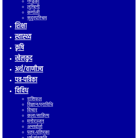
गण्डकी
लुम्बिनी
कर्णाली
सुदुरपस्चिम
शिक्षा
स्वास्थ्य
कृषि
खेलकुद
अर्थ/वाणीज्य
पत्र-पत्रिका
विविध
राशिफल
विज्ञान/प्राविधि
विचार
कला/साहित्य
मनोरञ्जन
अन्तर्वार्ता
पत्र-पत्रिका
धर्म/संस्कृति