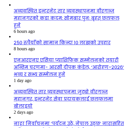
अव्यवस्थित इन्टरनेट तार व्यवस्थापनमा वीरगञ्ज
महानगरको कडा कदम: सोमबार पुनः बृहत् छलफल
हुने
6 hours ago
२५० रुपैयाँको सामान किन्दा १० लाखको उपहार
8 hours ago
एनआरएनए एसिया प्याशिफिक सम्मेलनको तयारी
अन्तिम चरणमा- आरसी दीपक कंडेल, ‘आरोहण–२०२६’
भव्य र सभ्य सम्मेलन हुने
1 day ago
अव्यवस्थित तार व्यवस्थापनमा जुट्यो वीरगञ्ज
महानगर, इन्टरनेट सेवा प्रदायकलाई छलफलमा
बोलाइयो
2 days ago
नाट्टा निर्वाचनमा ‘पर्यटन उठे, नेपाल उठ्छ’ नारासहित