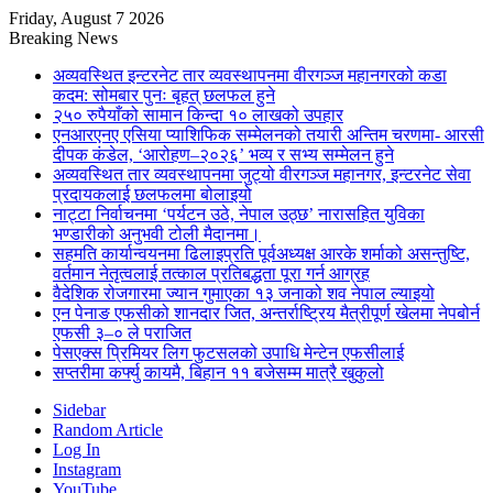
Friday, August 7 2026
Breaking News
अव्यवस्थित इन्टरनेट तार व्यवस्थापनमा वीरगञ्ज महानगरको कडा
कदम: सोमबार पुनः बृहत् छलफल हुने
२५० रुपैयाँको सामान किन्दा १० लाखको उपहार
एनआरएनए एसिया प्याशिफिक सम्मेलनको तयारी अन्तिम चरणमा- आरसी
दीपक कंडेल, ‘आरोहण–२०२६’ भव्य र सभ्य सम्मेलन हुने
अव्यवस्थित तार व्यवस्थापनमा जुट्यो वीरगञ्ज महानगर, इन्टरनेट सेवा
प्रदायकलाई छलफलमा बोलाइयो
नाट्टा निर्वाचनमा ‘पर्यटन उठे, नेपाल उठ्छ’ नारासहित युविका
भण्डारीको अनुभवी टोली मैदानमा।
सहमति कार्यान्वयनमा ढिलाइप्रति पूर्वअध्यक्ष आरके शर्माको असन्तुष्टि,
वर्तमान नेतृत्वलाई तत्काल प्रतिबद्धता पूरा गर्न आग्रह
वैदेशिक रोजगारमा ज्यान गुमाएका १३ जनाको शव नेपाल ल्याइयो
एन पेनाङ एफसीको शानदार जित, अन्तर्राष्ट्रिय मैत्रीपूर्ण खेलमा नेपबोर्न
एफसी ३–० ले पराजित
पेसएक्स प्रिमियर लिग फुटसलको उपाधि मेन्टेन एफसीलाई
सप्तरीमा कर्फ्यु कायमै, बिहान ११ बजेसम्म मात्रै खुकुलो
Sidebar
Random Article
Log In
Instagram
YouTube