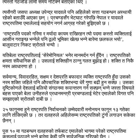
त्यस्तो गठजोड लामो समय नटिक्ने बताएका थिए ।
त्यसैगरी जसपा अध्यक्ष उपेन्द्र यादवले पनि अहिलेको सत्ता गठबन्धन अस्थायी
रहेको बताउँदै आएका छन् । प्रचण्डसँग भेटघाट गरेपछि नेपाल र यादवले
राष्ट्रपतिमा एमालेलाई सहयोग नगर्न आग्रह गरेको बुझिएको छ ।
‘राष्ट्रपति पदको गरिमा र मर्यादा कायम राखिरहन त्यो पदमा कस्तो व्यक्तिलाई
आसीन गराइन्छ भन्नेले पनि ठूलो भूमिका खेल्छ भन्ने बारेमा छलफल भयो’,
बालुवाटार निकट स्रोतले भन्यो ।
यतिबेला राष्ट्रपतिलाई ‘सेरेमोनियल’ भनेर मानमर्दन गर्न हुँदैन । राष्ट्रपतिको
क्षमता संवैधानिक हो । उसलाई शक्तिहीन ठान्नु गलत बुझाइ हो। शक्ति त निकै
नरम अवधारणा हो ।
सर्वमान्य, विवादरहित, सक्षम र देशप्रति बफादार व्यक्ति राष्ट्रपति हुँदा उसको
नरम शक्ति जहिले पनि औपचारिक शक्तिभन्दा धेरै गुणा बढी हुन सक्छ । उसका
दृष्टिकोणले देशलाई बलियो संगठनमा रूपान्तरण गर्न सक्छन् भन्ने जस्ता विषयले
बहस पाएको बेला उनीहरुले प्रधानमन्त्री प्रचण्डलाई भेटेर एमालेको विगत पनि
सम्झाएको स्रोतको दाबी छ ।
२५ फागुनमा हुने राष्ट्रपति निर्वाचनको उम्मेदवारी मनोनयन फागुन १३ गतेका
लागि तोकिएको छ । तर दलहरुले अहिलेसम्म राष्ट्रपतिको टुंगो लगाउन सकेका
छैनन् ।
पुस १० मा गठबन्धन दलहरुको तर्फबाट एमालेको भागमा परेको राष्ट्रपतिमा
कसलाई पठाउने भन्ने बारेमा केही पनि सार्वजनिक गरिएको छैन ।