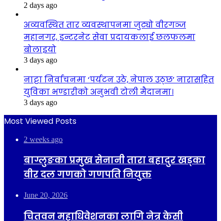
2 days ago
अव्यवस्थित तार व्यवस्थापनमा जुट्यो वीरगञ्ज
महानगर, इन्टरनेट सेवा प्रदायकलाई छलफलमा
बोलाइयो
3 days ago
नाट्टा निर्वाचनमा ‘पर्यटन उठे, नेपाल उठ्छ’ नारासहित
युविका भण्डारीको अनुभवी टोली मैदानमा।
3 days ago
Most Viewed Posts
2 weeks ago
बाग्लुङका प्रमुख सेनानी तारा बहादुर खड्का
वीर दल गणको गणपति नियुक्त
June 20, 2026
चितवन महाधिवेशनका लागि नेत्र केसी