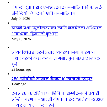
नेपाली दूतावास र एनआरएनए कम्बोडियाको पहलले
उजिलियो नेपालको छवि कम्बोडियामा
July 9, 2026
दाइजो प्रथा न्यूनीकरणका लागि जनचेतना अभियान
आवश्यक : हिरामती कुश्वाहा
May 6, 2026
अव्यवस्थित इन्टरनेट तार व्यवस्थापनमा वीरगञ्ज
महानगरको कडा कदम: सोमबार पुनः बृहत् छलफल
हुने
23 hours ago
२५० रुपैयाँको सामान किन्दा १० लाखको उपहार
1 day ago
एनआरएनए एसिया प्याशिफिक सम्मेलनको तयारी
अन्तिम चरणमा- आरसी दीपक कंडेल, ‘आरोहण–२०२६’
भव्य र सभ्य सम्मेलन हुने