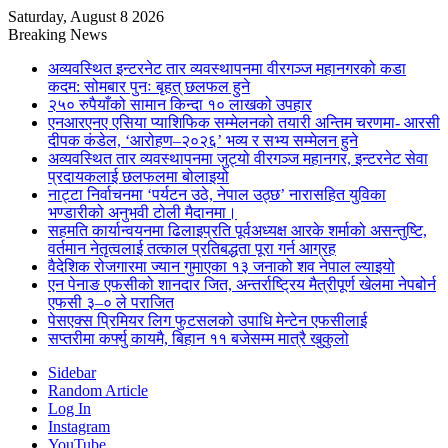
Saturday, August 8 2026
Breaking News
अव्यवस्थित इन्टरनेट तार व्यवस्थापनमा वीरगञ्ज महानगरको कडा
कदम: सोमबार पुनः बृहत् छलफल हुने
२५० रुपैयाँको सामान किन्दा १० लाखको उपहार
एनआरएनए एसिया प्याशिफिक सम्मेलनको तयारी अन्तिम चरणमा- आरसी
दीपक कंडेल, ‘आरोहण–२०२६’ भव्य र सभ्य सम्मेलन हुने
अव्यवस्थित तार व्यवस्थापनमा जुट्यो वीरगञ्ज महानगर, इन्टरनेट सेवा
प्रदायकलाई छलफलमा बोलाइयो
नाट्टा निर्वाचनमा ‘पर्यटन उठे, नेपाल उठ्छ’ नारासहित युविका
भण्डारीको अनुभवी टोली मैदानमा।
सहमति कार्यान्वयनमा ढिलाइप्रति पूर्वअध्यक्ष आरके शर्माको असन्तुष्टि,
वर्तमान नेतृत्वलाई तत्काल प्रतिबद्धता पूरा गर्न आग्रह
वैदेशिक रोजगारमा ज्यान गुमाएका १३ जनाको शव नेपाल ल्याइयो
एन पेनाङ एफसीको शानदार जित, अन्तर्राष्ट्रिय मैत्रीपूर्ण खेलमा नेपबोर्न
एफसी ३–० ले पराजित
पेसएक्स प्रिमियर लिग फुटसलको उपाधि मेन्टेन एफसीलाई
सप्तरीमा कर्फ्यु कायमै, बिहान ११ बजेसम्म मात्रै खुकुलो
Sidebar
Random Article
Log In
Instagram
YouTube