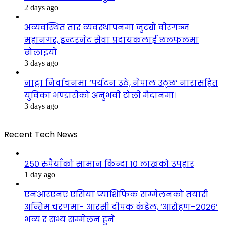
2 days ago
अव्यवस्थित तार व्यवस्थापनमा जुट्यो वीरगञ्ज
महानगर, इन्टरनेट सेवा प्रदायकलाई छलफलमा
बोलाइयो
3 days ago
नाट्टा निर्वाचनमा ‘पर्यटन उठे, नेपाल उठ्छ’ नारासहित
युविका भण्डारीको अनुभवी टोली मैदानमा।
3 days ago
Recent Tech News
२५० रुपैयाँको सामान किन्दा १० लाखको उपहार
1 day ago
एनआरएनए एसिया प्याशिफिक सम्मेलनको तयारी
अन्तिम चरणमा- आरसी दीपक कंडेल, ‘आरोहण–२०२६’
भव्य र सभ्य सम्मेलन हुने