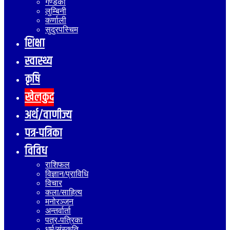
गण्डकी
लुम्बिनी
कर्णाली
सुदुरपस्चिम
शिक्षा
स्वास्थ्य
कृषि
खेलकुद
अर्थ/वाणीज्य
पत्र-पत्रिका
विविध
राशिफल
विज्ञान/प्राविधि
विचार
कला/साहित्य
मनोरञ्जन
अन्तर्वार्ता
पत्र-पत्रिका
धर्म/संस्कृति