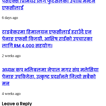
पेसएक्स प्रिमियर लिग फुटसलको उपाधि मेन्टेन
एफसीलाई
6 days ago
टाइब्रेकरमा हिमालयन एफसीलाई हराउँदै एन
पेनाङ एफसी विजयी, आशिष राईको उपचारका
लागि RM ४,००० सहयोग।
2 weeks ago
अध्यक्ष कप भलिबलमा नेपाल मगर संघ मलेसिया
पेनाङ उपविजेता, उत्कृष्ट प्रदर्शनले जित्यो सबैको
मन
4 weeks ago
Leave a Reply