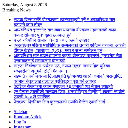
Saturday, August 8 2026
Breaking News
सडक विस्तारसँगै वीरगञ्जमा खाल्डाखुल्डी पुर्ने र अव्यवस्थित तार
हटाउने काम तीव्र
अव्यवस्थित इन्टरनेट तार व्यवस्थापनमा वीरगञ्ज महानगरको कडा
कदम: सोमबार पुनः बृहत् छलफल हुने
२५० रुपैयाँको सामान किन्दा १० लाखको उपहार
एनआरएनए एसिया प्याशिफिक सम्मेलनको तयारी अन्तिम चरणमा- आरसी
दीपक कंडेल, ‘आरोहण–२०२६’ भव्य र सभ्य सम्मेलन हुने
अव्यवस्थित तार व्यवस्थापनमा जुट्यो वीरगञ्ज महानगर, इन्टरनेट सेवा
प्रदायकलाई छलफलमा बोलाइयो
नाट्टा निर्वाचनमा ‘पर्यटन उठे, नेपाल उठ्छ’ नारासहित युविका
भण्डारीको अनुभवी टोली मैदानमा।
सहमति कार्यान्वयनमा ढिलाइप्रति पूर्वअध्यक्ष आरके शर्माको असन्तुष्टि,
वर्तमान नेतृत्वलाई तत्काल प्रतिबद्धता पूरा गर्न आग्रह
वैदेशिक रोजगारमा ज्यान गुमाएका १३ जनाको शव नेपाल ल्याइयो
एन पेनाङ एफसीको शानदार जित, अन्तर्राष्ट्रिय मैत्रीपूर्ण खेलमा नेपबोर्न
एफसी ३–० ले पराजित
पेसएक्स प्रिमियर लिग फुटसलको उपाधि मेन्टेन एफसीलाई
Sidebar
Random Article
Log In
Instagram