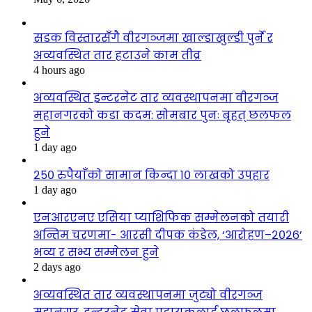
सडक विस्तारसँगै वीरगञ्जमा खाल्डाखुल्डी पुर्ने र
अव्यवस्थित तार हटाउने काम तीव्र
4 hours ago
अव्यवस्थित इन्टरनेट तार व्यवस्थापनमा वीरगञ्ज
महानगरको कडा कदम: सोमबार पुनः बृहत् छलफल
हुने
1 day ago
२५० रुपैयाँको सामान किन्दा १० लाखको उपहार
1 day ago
एनआरएनए एसिया प्याशिफिक सम्मेलनको तयारी
अन्तिम चरणमा- आरसी दीपक कंडेल, ‘आरोहण–२०२६’
भव्य र सभ्य सम्मेलन हुने
2 days ago
अव्यवस्थित तार व्यवस्थापनमा जुट्यो वीरगञ्ज