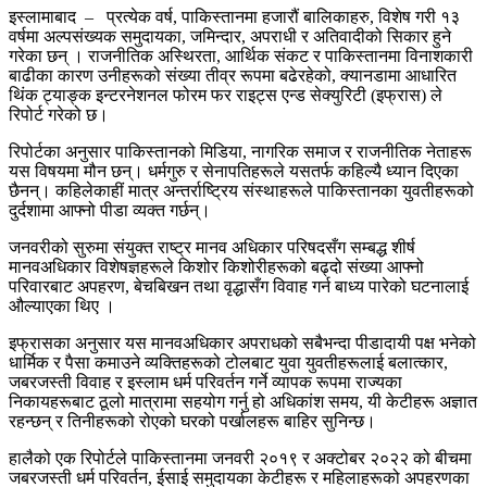
इस्लामाबाद – प्रत्येक वर्ष, पाकिस्तानमा हजारौं बालिकाहरु, विशेष गरी १३
वर्षमा अल्पसंख्यक समुदायका, जमिन्दार, अपराधी र अतिवादीको सिकार हुने
गरेका छन् । राजनीतिक अस्थिरता, आर्थिक संकट र पाकिस्तानमा विनाशकारी
बाढीका कारण उनीहरूको संख्या तीव्र रूपमा बढेरहेको, क्यानडामा आधारित
थिंक ट्याङ्क इन्टरनेशनल फोरम फर राइट्स एन्ड सेक्युरिटी (इफ्रास) ले
रिपोर्ट गरेको छ।
रिपोर्टका अनुसार पाकिस्तानको मिडिया, नागरिक समाज र राजनीतिक नेताहरू
यस विषयमा मौन छन्। धर्मगुरु र सेनापतिहरूले यसतर्फ कहिल्यै ध्यान दिएका
छैनन्। कहिलेकाहीं मात्र अन्तर्राष्ट्रिय संस्थाहरूले पाकिस्तानका युवतीहरूको
दुर्दशामा आफ्नो पीडा व्यक्त गर्छन्।
जनवरीको सुरुमा संयुक्त राष्ट्र मानव अधिकार परिषदसँग सम्बद्ध शीर्ष
मानवअधिकार विशेषज्ञहरूले किशोर किशोरीहरूको बढ्दो संख्या आफ्नो
परिवारबाट अपहरण, बेचबिखन तथा वृद्धासँग विवाह गर्न बाध्य पारेको घटनालाई
औल्याएका थिए ।
इफ्रासका अनुसार यस मानवअधिकार अपराधको सबैभन्दा पीडादायी पक्ष भनेको
धार्मिक र पैसा कमाउने व्यक्तिहरूको टोलबाट युवा युवतीहरूलाई बलात्कार,
जबरजस्ती विवाह र इस्लाम धर्म परिवर्तन गर्ने व्यापक रूपमा राज्यका
निकायहरूबाट ठूलो मात्रामा सहयोग गर्नु हो अधिकांश समय, यी केटीहरू अज्ञात
रहन्छन् र तिनीहरूको रोएको घरको पर्खालहरू बाहिर सुनिन्छ।
हालैको एक रिपोर्टले पाकिस्तानमा जनवरी २०१९ र अक्टोबर २०२२ को बीचमा
जबरजस्ती धर्म परिवर्तन, ईसाई समुदायका केटीहरू र महिलाहरूको अपहरणका