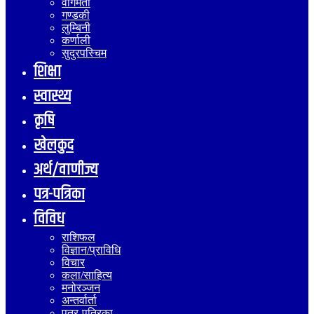
वागमती
गण्डकी
लुम्बिनी
कर्णाली
सुदुरपस्चिम
शिक्षा
स्वास्थ्य
कृषि
खेलकुद
अर्थ/वाणीज्य
पत्र-पत्रिका
विविध
राशिफल
विज्ञान/प्राविधि
विचार
कला/साहित्य
मनोरञ्जन
अन्तर्वार्ता
पत्र-पत्रिका