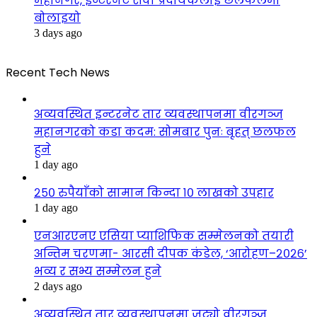
महानगर, इन्टरनेट सेवा प्रदायकलाई छलफलमा
बोलाइयो
3 days ago
Recent Tech News
अव्यवस्थित इन्टरनेट तार व्यवस्थापनमा वीरगञ्ज
महानगरको कडा कदम: सोमबार पुनः बृहत् छलफल
हुने
1 day ago
२५० रुपैयाँको सामान किन्दा १० लाखको उपहार
1 day ago
एनआरएनए एसिया प्याशिफिक सम्मेलनको तयारी
अन्तिम चरणमा- आरसी दीपक कंडेल, ‘आरोहण–२०२६’
भव्य र सभ्य सम्मेलन हुने
2 days ago
अव्यवस्थित तार व्यवस्थापनमा जुट्यो वीरगञ्ज