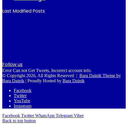
Last Modified Posts
Follow us
Error Can not Get Tweets, Incorrect account info.
© Copyright 2026, All Rights Reserved |
Bara Dainik Theme by
Bara Dainik
| Proudly Hosted by
Bara Dainik
Facebook
Twitter
YouTube
Instagram
Facebook
Twitter
WhatsApp
Telegram
Viber
Back to top button