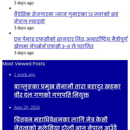
3 days ago
वैदेशिक रोजगारमा ज्यान गुमाएका १३ जनाको शव
नेपाल ल्याइयो
3 days ago
एन पेनाङ एफसीको शानदार जित, अन्तर्राष्ट्रिय मैत्रीपूर्ण
खेलमा नेपबोर्न एफसी ३–० ले पराजित
3 days ago
Most Viewed Posts
1 week ago
बाग्लुङका प्रमुख सेनानी तारा बहादुर खड्का
वीर दल गणको गणपति नियुक्त
June 20, 2026
चितवन महाधिवेशनका लागि नेत्र केसी
नेतृत्वको मलेसिया टोली आज नेपाल आउँदै