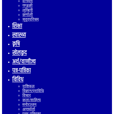
वागमती
गण्डकी
लुम्बिनी
कर्णाली
सुदुरपस्चिम
शिक्षा
स्वास्थ्य
कृषि
खेलकुद
अर्थ/वाणीज्य
पत्र-पत्रिका
विविध
राशिफल
विज्ञान/प्राविधि
विचार
कला/साहित्य
मनोरञ्जन
अन्तर्वार्ता
पत्र-पत्रिका