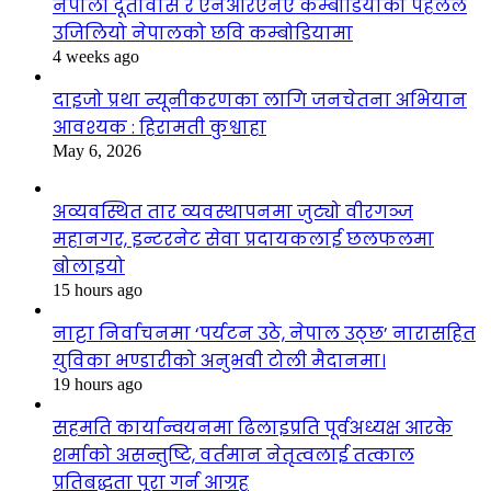
नेपाली दूतावास र एनआरएनए कम्बोडियाको पहलले
उजिलियो नेपालको छवि कम्बोडियामा
4 weeks ago
दाइजो प्रथा न्यूनीकरणका लागि जनचेतना अभियान
आवश्यक : हिरामती कुश्वाहा
May 6, 2026
अव्यवस्थित तार व्यवस्थापनमा जुट्यो वीरगञ्ज
महानगर, इन्टरनेट सेवा प्रदायकलाई छलफलमा
बोलाइयो
15 hours ago
नाट्टा निर्वाचनमा ‘पर्यटन उठे, नेपाल उठ्छ’ नारासहित
युविका भण्डारीको अनुभवी टोली मैदानमा।
19 hours ago
सहमति कार्यान्वयनमा ढिलाइप्रति पूर्वअध्यक्ष आरके
शर्माको असन्तुष्टि, वर्तमान नेतृत्वलाई तत्काल
प्रतिबद्धता पूरा गर्न आग्रह