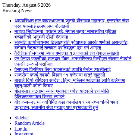
Thursday, August 6 2026
Breaking News
अव्यवस्थित तार व्यवस्थापनमा जुट्यो वीरगञ्ज महानगर, इन्टरनेट सेवा
प्रदायकलाई छलफलमा बोलाइयो
नाट्टा निर्वाचनमा ‘पर्यटन उठे, नेपाल उठ्छ’ नारासहित युविका
भण्डारीको अनुभवी टोली मैदानमा।
सहमति कार्यान्वयनमा ढिलाइप्रति पूर्वअध्यक्ष आरके शर्माको असन्तुष्टि,
वर्तमान नेतृत्वलाई तत्काल प्रतिबद्धता पूरा गर्न आग्रह
वैदेशिक रोजगारमा ज्यान गुमाएका १३ जनाको शव नेपाल ल्याइयो
एन पेनाङ एफसीको शानदार जित, अन्तर्राष्ट्रिय मैत्रीपूर्ण खेलमा नेपबोर्न
एफसी ३–० ले पराजित
पेसएक्स प्रिमियर लिग फुटसलको उपाधि मेन्टेन एफसीलाई
सप्तरीमा कर्फ्यु कायमै, बिहान ११ बजेसम्म मात्रै खुकुलो
बाराले दियो राष्ट्रिय सन्देश : हिन्दु–मुस्लिम एकताका लागि कलैयामा
बृहत् र्‍याली फोटो फिचर
गोलबजार घटनामा ज्यान गुमाएका गणेश यादवको शव भोलि
हेलिकप्टरमार्फत सिरहा ल्याइने
वीरगञ्ज–२६ मा नवनिर्मित वडा कार्यालय र स्वास्थ्य चौकी भवन
उद्घाटन, स्थानीय सेवा प्रवाह थप प्रभावकारी हुने
Sidebar
Random Article
Log In
Instagram