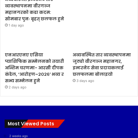
व्यवस्थापनमा वीरगञ्ज
महानगरको कडा कदम:
सोमबार पुनः बृहत् छलफल हुने
1 day ago
एनआरएनए एसिया
अव्यवस्थित तार व्यवस्थापनमा
प्याशिफिक सम्मेलनको तयारी
जुट्यो वीरगञ्ज महानगर,
अन्तिम चरणमा- आरसी दीपक
इन्टरनेट सेवा प्रदायकलाई
कंडेल, ‘आरोहण–२०२६’ भव्य र
छलफलमा बोलाइयो
सभ्य सम्मेलन हुने
3 days ago
2 days ago
Most Viewed Posts
2 weeks ago