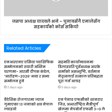
जसपा अध्यक्ष यादवले भने – चुनावसँगै एमालेसँग
सहकार्यको कोर्स सकियो
Related Articles
एनआरएनए एसिया प्याशिफिक
सहमति कार्यान्वयनमा
सम्मेलनको तयारी अन्तिम
ढिलाइप्रति पूर्वअध्यक्ष आरके
चरणमा- आरसी दीपक कंडेल,
शर्माको असन्तुष्टि, वर्तमान
‘आरोहण–२०२६’ भव्य र सभ्य
नेतृत्वलाई तत्काल प्रतिबद्धता
सम्मेलन हुने
पूरा गर्न आग्रह
2 days ago
5 days ago
वैदेशिक रोजगारमा ज्यान
एन पेनाङ एफसीको शानदार
गुमाएका १३ जनाको शव नेपाल
जित, अन्तर्राष्ट्रिय मैत्रीपूर्ण
ल्याइयो
खेलमा नेपबोर्न एफसी ३–० ले