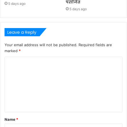
पराजित
5 days ago
5 days ago
Leave a Reply
Your email address will not be published.
Required fields are
marked
*
C
o
m
m
e
n
t
Name
*
*