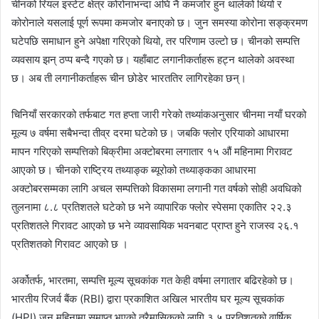
चीनको रियल इस्टेट क्षेत्र कोरोनाभन्दा अघि नै कमजोर हुन थालेको थियो र
कोरोनाले यसलाई पूर्ण रूपमा कमजोर बनाएको छ। जुन समस्या कोरोना सङ्क्रमण
घटेपछि समाधान हुने अपेक्षा गरिएको थियो, तर परिणाम उल्टो छ। चीनको सम्पत्ति
व्यवसाय झन् ठप्प बन्दै गएको छ। यहाँबाट लगानीकर्ताहरू हट्न थालेको अवस्था
छ। अब ती लगानीकर्ताहरू चीन छोडेर भारततिर लागिरहेका छन्।
चिनियाँ सरकारको तर्फबाट गत हप्ता जारी गरेको तथ्यांकअनुसार चीनमा नयाँ घरको
मूल्य ७ वर्षमा सबैभन्दा तीव्र दरमा घटेको छ। जबकि फ्लोर एरियाको आधारमा
मापन गरिएको सम्पत्तिको बिक्रीमा अक्टोबरमा लगातार १५ औं महिनामा गिरावट
आएको छ। चीनको राष्ट्रिय तथ्याङ्क ब्यूरोको तथ्याङ्कका आधारमा
अक्टोबरसम्मका लागि अचल सम्पत्तिको विकासमा लगानी गत वर्षको सोही अवधिको
तुलनामा ८.८ प्रतिशतले घटेको छ भने व्यापारिक फ्लोर स्पेसमा एकातिर २२.३
प्रतिशतले गिरावट आएको छ भने व्यावसायिक भवनबाट प्राप्त हुने राजस्व २६.१
प्रतिशतको गिरावट आएको छ ।
अर्कोतर्फ, भारतमा, सम्पत्ति मूल्य सूचकांक गत केही वर्षमा लगातार बढिरहेको छ।
भारतीय रिजर्व बैंक (RBI) द्वारा प्रकाशित अखिल भारतीय घर मूल्य सूचकांक
(HPI) जुन महिनामा समाप्त भएको त्रैमासिकको लागि ३.५ प्रतिशतको वार्षिक