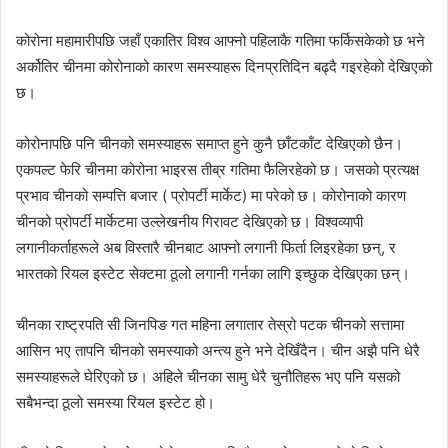
n
कोरोना महामारीपछि जहाँ एकातिर विश्व आफ्नो पहिलाकै गतिमा फर्किसकेको छ भने
d
अर्कोतिर चीनमा कोरोनाको कारण समस्याहरू दिनप्रतिदिन बढ्दै गइरहेको देखिएको
a
छ।
n
e
m
कोरोनापछि पनि चीनको समस्याहरू समाप्त हुने कुनै छाँटकाँट देखिएको छैन।
a
एकपल्ट फेरि चीनमा कोरोना भाइरस तीब्र गतिमा फैलिरहेको छ। जसको प्रत्यक्ष
i
प्रभाव चीनको सम्पत्ति बजार ( प्रोपर्टी मार्केट) मा परेको छ। कोरोनाको कारण
l
चीनको प्रोपर्टी मार्केटमा उल्लेखनीय गिरावट देखिएको छ। विश्वव्यापी
लगानीकर्ताहरूले अब विस्तारै चीनबाट आफ्नो लगानी फिर्ता लिइरहेका छन्, र
भारतको रियल इस्टेट सेक्टमा ठूलो लगानी गर्नका लागि इच्छुक देखिएका छन्।
चीनका राष्ट्रपति सी जिनपिङ गत महिना लगातार तेस्रो पटक चीनको सत्तामा
आसिन भए तापनि चीनको समस्याको अन्त्य हुने भने देखिँदैन। चीन अझै पनि धेरै
समस्याहरूले घेरिएको छ। अहिले चीनका सामु धेरै चुनौतिहरू भए पनि यसको
सबैभन्दा ठूलो समस्या रियल इस्टेट हो।