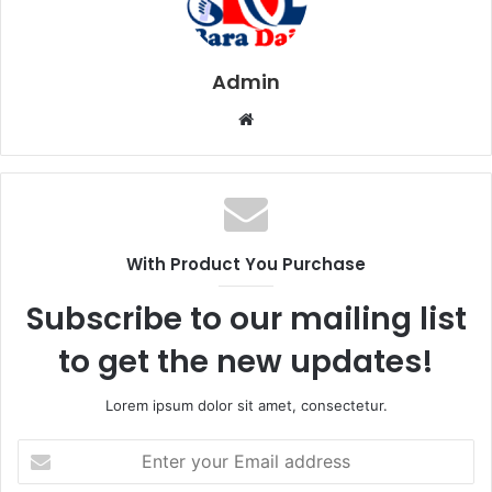
Admin
W
e
b
s
i
t
With Product You Purchase
e
Subscribe to our mailing list
to get the new updates!
Lorem ipsum dolor sit amet, consectetur.
E
n