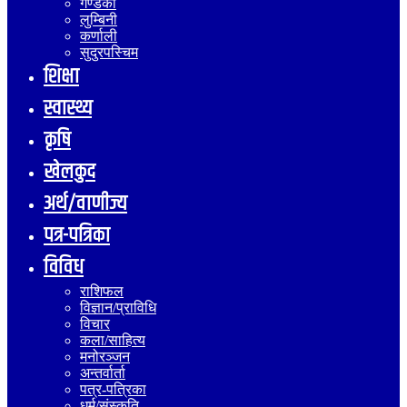
गण्डकी
लुम्बिनी
कर्णाली
सुदुरपस्चिम
शिक्षा
स्वास्थ्य
कृषि
खेलकुद
अर्थ/वाणीज्य
पत्र-पत्रिका
विविध
राशिफल
विज्ञान/प्राविधि
विचार
कला/साहित्य
मनोरञ्जन
अन्तर्वार्ता
पत्र-पत्रिका
धर्म/संस्कृति