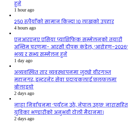
हुने
1 hour ago
२५० रुपैयाँको सामान किन्दा १० लाखको उपहार
4 hours ago
एनआरएनए एसिया प्याशिफिक सम्मेलनको तयारी
अन्तिम चरणमा- आरसी दीपक कंडेल, ‘आरोहण–२०२६’
भव्य र सभ्य सम्मेलन हुने
1 day ago
अव्यवस्थित तार व्यवस्थापनमा जुट्यो वीरगञ्ज
महानगर, इन्टरनेट सेवा प्रदायकलाई छलफलमा
बोलाइयो
2 days ago
नाट्टा निर्वाचनमा ‘पर्यटन उठे, नेपाल उठ्छ’ नारासहित
युविका भण्डारीको अनुभवी टोली मैदानमा।
2 days ago