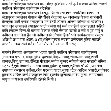
बामलोकतान्त्रिक गठबन्धन बारा क्षेत्र ३(क)मा पार्टी प्रवेश तथा अन्तिम रात्री
कालिन कोणसभा कार्यक्रम गरेकोछ।
बामलोकतान्त्रिक गठबन्धन जितपुर सिमरा उपमहानगरपालिका वडा:-१७
जैतापुरमा एमालेका गोपाल चौधरीको नेतृत्वमा ५० जनालाइ नेकपा माओवादी
केन्द्रमा पार्टी प्रवेश गराएकोछ भने बेहरी टोलमा अन्तिम कोणसभा गरेकोछ।
आज जुन उत्साहले तपाइहरु पार्टी प्रवेश गर्नु भयो तपाईंको उत्साहलाई कहिले
कमि ल्याउन दिन्न,यो बारामा बिकास प्रेमी नेताको खाचो छ त्यो म पूरा गर्छु म
कमिसन वला नेता हैन जो कमिसनको लोभमा हिडने भने कार्यक्रमका प्रमुख
अतिथी तथा बारा क्षेत्र:-३ (क)मधेस प्रदेश सदस्य उम्मेदवार मुकेश साहले
आफ्नो मन्तव्य राखे भने मनोज न्यौपानेले जानकारी गराए।
समसेर मियाको अध्यक्षतामा भएको रात्री कालिन कोणसभा कार्यक्रममा
,रामानन्द प्रसाद यादव,मुकेश कुश्वहा,बिक्रम साह,सोनालाल साह,शन्ती
तामाङ,बिष्णु उपाध्या,रंजिता मोक्तान,मनोज कुमार न्यौपाने,भरत भण्डारी,चमिना
भट्टराई,एके तिवारी,रामानन्द यादव,मुकेश कुश्वाहा,श्रीराम चौधरी ,धर्मानन्द
उपाधया,रामशरण बर्तौला,रमेश प्रसाद यादव,सुरेश पटेल,आदिल अंसारी,राजेश्वर
कुश्वाह,अजित कर्ण,राजकुमार गिरि,ब्रहदेव कुश्वाहा,संदिप गुप्ता, लगायतको
अगुवा कार्यकर्ता उपस्थिति रहेको थियो।