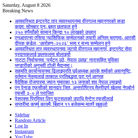
Saturday, August 8 2026
Breaking News
अव्यवस्थित इन्टरनेट तार व्यवस्थापनमा वीरगञ्ज महानगरको कडा
कदम: सोमबार पुनः बृहत् छलफल हुने
२५० रुपैयाँको सामान किन्दा १० लाखको उपहार
एनआरएनए एसिया प्याशिफिक सम्मेलनको तयारी अन्तिम चरणमा- आरसी
दीपक कंडेल, ‘आरोहण–२०२६’ भव्य र सभ्य सम्मेलन हुने
अव्यवस्थित तार व्यवस्थापनमा जुट्यो वीरगञ्ज महानगर, इन्टरनेट सेवा
प्रदायकलाई छलफलमा बोलाइयो
नाट्टा निर्वाचनमा ‘पर्यटन उठे, नेपाल उठ्छ’ नारासहित युविका
भण्डारीको अनुभवी टोली मैदानमा।
सहमति कार्यान्वयनमा ढिलाइप्रति पूर्वअध्यक्ष आरके शर्माको असन्तुष्टि,
वर्तमान नेतृत्वलाई तत्काल प्रतिबद्धता पूरा गर्न आग्रह
वैदेशिक रोजगारमा ज्यान गुमाएका १३ जनाको शव नेपाल ल्याइयो
एन पेनाङ एफसीको शानदार जित, अन्तर्राष्ट्रिय मैत्रीपूर्ण खेलमा नेपबोर्न
एफसी ३–० ले पराजित
पेसएक्स प्रिमियर लिग फुटसलको उपाधि मेन्टेन एफसीलाई
सप्तरीमा कर्फ्यु कायमै, बिहान ११ बजेसम्म मात्रै खुकुलो
Sidebar
Random Article
Log In
Instagram
YouTube