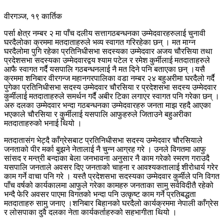
वीरगञ्ज, १९ कार्तिक
पर्सा क्षेत्र नम्बर २ मा पाँच दलीय सत्तागठबन्धनका उम्मेदवारहरुलाई चुनावी
घरदैलोका क्रममा मतदाताहरुले भव्य स्वागत गरिरहेका छन् । मत माग्न
घरदैलोमा पुगि रहेका प्रतिनिधीसभा सदस्यका उम्मेदवार अजय चौरसिया तथा
प्रदेशसभा सदस्यका उम्मेदवारद्वय श्याम पटेल र रमेश कुर्मीलाई मतदाताहरुले
आफै स्वागत गर्दै यसपालि गठबन्धनलाई नै मत दिने पनि बताएका छन् ।यसै
क्रममा शनिबार वीरगन्ज महानगरपालिका वडा नम्बर २४ बहुअरीमा घरदैलो गर्दै
पुगेका प्रतिनिधीसभा सदस्य उम्मेदवार चौरसिया र प्रदेशसभा सदस्य उम्मेदवार
कुर्मीलाई मतदाताहरुले समर्थन गर्दै अबीर टिका लगाएर स्वागत पनि गरेका छन् ।
अरु दलका उम्मेदवार भन्दा गठबन्धनका उम्मेदवारहरु जनता माझ रहदै आएका
भएकाले चौरसिया र कुर्मीलाई यसपालि आफुहरुले जिताउने बहुअरीका
मतदाताहरुको भनाई थियो ।
मतदातासंग भेट्दै काँग्रेसबाट प्रतिनिधीसभा सदस्य उम्मेदवार चौरसियाले
जनताको पीर मर्का बुझने नेतालाई नै चुन्न आग्रह गरे । उनले विगतमा आफु
सांसद र मन्त्री बन्दाका बेला जनभावना अनुसार नै काम गरेको स्मरण गराउदै
यसपालि जनताले अवसर दिए जनताको चाहना र आवश्यकतालाई शीरोधार्य गरेर
काम गर्ने वाचा पनि गरे । यस्तै प्रदेशसभा सदस्यका उम्मेदवार कुर्मीले पनि विगत
पाँच वर्षको कार्यकालमा आफुले गरेका कामहरु जनताका सामु सर्वविदीतै रहेको
भन्दै फेरि अवसर पाएमा विगतको भन्दा पनि उत्कृष्ट काम गर्ने प्रतिबद्धता
मतदाताहरु सामु जनाए ।शनिबार बिहानको घरदैलो कार्यक्रममा नेपाली काँग्रेस
र लोसपाका दुवै दलका नेता कार्यकर्ताहरुको सहभागीता थियो ।