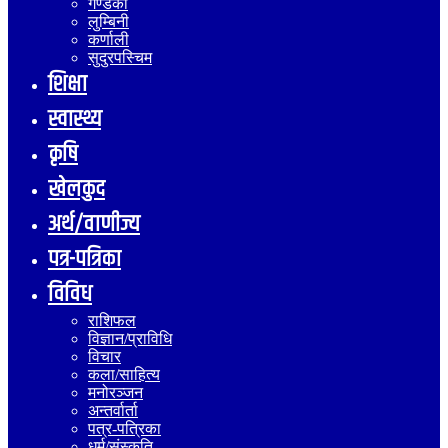
गण्डकी
लुम्बिनी
कर्णाली
सुदुरपस्चिम
शिक्षा
स्वास्थ्य
कृषि
खेलकुद
अर्थ/वाणीज्य
पत्र-पत्रिका
विविध
राशिफल
विज्ञान/प्राविधि
विचार
कला/साहित्य
मनोरञ्जन
अन्तर्वार्ता
पत्र-पत्रिका
धर्म/संस्कृति