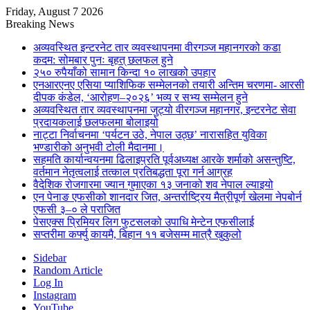
Friday, August 7 2026
Breaking News
अव्यवस्थित इन्टरनेट तार व्यवस्थापनमा वीरगञ्ज महानगरको कडा
कदम: सोमबार पुनः बृहत् छलफल हुने
२५० रुपैयाँको सामान किन्दा १० लाखको उपहार
एनआरएनए एसिया प्याशिफिक सम्मेलनको तयारी अन्तिम चरणमा- आरसी
दीपक कंडेल, ‘आरोहण–२०२६’ भव्य र सभ्य सम्मेलन हुने
अव्यवस्थित तार व्यवस्थापनमा जुट्यो वीरगञ्ज महानगर, इन्टरनेट सेवा
प्रदायकलाई छलफलमा बोलाइयो
नाट्टा निर्वाचनमा ‘पर्यटन उठे, नेपाल उठ्छ’ नारासहित युविका
भण्डारीको अनुभवी टोली मैदानमा।
सहमति कार्यान्वयनमा ढिलाइप्रति पूर्वअध्यक्ष आरके शर्माको असन्तुष्टि,
वर्तमान नेतृत्वलाई तत्काल प्रतिबद्धता पूरा गर्न आग्रह
वैदेशिक रोजगारमा ज्यान गुमाएका १३ जनाको शव नेपाल ल्याइयो
एन पेनाङ एफसीको शानदार जित, अन्तर्राष्ट्रिय मैत्रीपूर्ण खेलमा नेपबोर्न
एफसी ३–० ले पराजित
पेसएक्स प्रिमियर लिग फुटसलको उपाधि मेन्टेन एफसीलाई
सप्तरीमा कर्फ्यु कायमै, बिहान ११ बजेसम्म मात्रै खुकुलो
Sidebar
Random Article
Log In
Instagram
YouTube