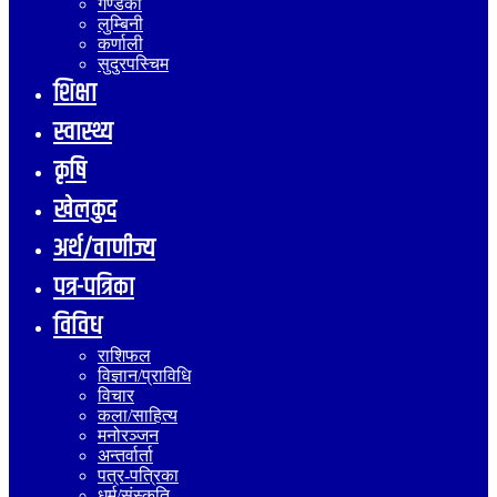
गण्डकी
लुम्बिनी
कर्णाली
सुदुरपस्चिम
शिक्षा
स्वास्थ्य
कृषि
खेलकुद
अर्थ/वाणीज्य
पत्र-पत्रिका
विविध
राशिफल
विज्ञान/प्राविधि
विचार
कला/साहित्य
मनोरञ्जन
अन्तर्वार्ता
पत्र-पत्रिका
धर्म/संस्कृति