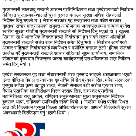
मुख्यमन्त्री लालबाबु राउतले आसन्न प्रतिनिधिसभा तथा प्रदेशसभाको निर्वाचन
केन्द्रित सुरक्षाव्यवस्थालाई चुस्त दुरुस्त बनाउन सुरक्षा अधिकारीहरुलाई
निर्देशन दिनु भएको छ । नेपाल सरकार गृह मन्त्रालय तथा मधेश सरकार
गृहतथा संचार मन्त्रालयको संयुक्त आयोजनामा जनकपुरधाममा सम्पन्न प्रदेश
स्तरीय सुरक्षा गोष्ठीमा मुख्यमन्त्री राउतले सो निर्देशन दिनु भएको हो । खुल्ला
सिमाना साथै आन्तरिक तिक्तताहरुले निर्वाचनमा हुन सक्ने खतरा औल्याँउदै
मुख्यमन्त्री राउतले सचेत रहन निर्देशन समेत दिनु भयो । निर्वाचन आयोगको
आचार संहिताले निर्वाचनलाई व्यवस्थित र मर्यादित बनाउन ठूलो भूमिका खेलेको
उल्लेख गर्दै मुख्यमन्त्री राउतले आचार संहितको सूक्ष्म कार्यान्वय, समाजिक
संजालको दुरुपयोग नियन्त्रण जस्ता कार्यहरुलाई प्राथमिकतामा राख्न निर्देशन
समेत दिनु भयो ।
प्रदेश सरकारका गृह तथा संचारमन्त्री भरत प्रसाद साहको अध्यक्षतामा भएको
उक्त गोष्ठिमा नेपाल सरकारका गृहसचिव विनोद प्रकाश सिंह, मधेश सरकारका
प्रमुख सचिव कृष्ण बहादुर राउत, नेपाली सेनाका रथी सरोज प्रताप राणा,
नेपाल प्रहरीका महानिरीक्षक धिरज प्रताप सिंह, सशस्त्र प्रहरीका
महानिरीक्षक राजु अर्याल, राष्ट्रिय अनुसन्धानका मुख्य अनुसन्धान निर्देशक
हुतराज थापा, सहितको उपस्थिति रहेको थियो । गोष्ठीमा मधेश प्रदेश स्थित
आठ वटै जिल्लाका प्रमुख जिल्ला अधिकारीहरुले आ–आफनो जिल्लाको सुरक्षा
अवस्थाबारे व्रिफिङ्ग गर्नु भएको थियो ।