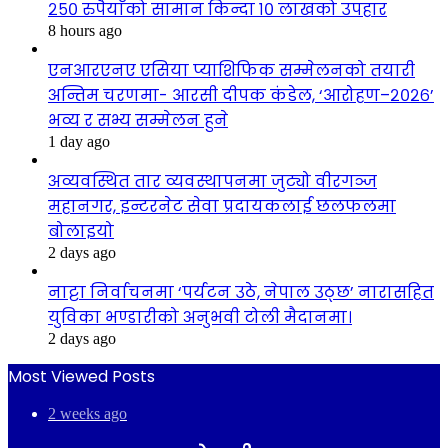
२५० रुपैयाँको सामान किन्दा १० लाखको उपहार
8 hours ago
एनआरएनए एसिया प्याशिफिक सम्मेलनको तयारी
अन्तिम चरणमा- आरसी दीपक कंडेल, ‘आरोहण–२०२६’
भव्य र सभ्य सम्मेलन हुने
1 day ago
अव्यवस्थित तार व्यवस्थापनमा जुट्यो वीरगञ्ज
महानगर, इन्टरनेट सेवा प्रदायकलाई छलफलमा
बोलाइयो
2 days ago
नाट्टा निर्वाचनमा ‘पर्यटन उठे, नेपाल उठ्छ’ नारासहित
युविका भण्डारीको अनुभवी टोली मैदानमा।
2 days ago
Most Viewed Posts
2 weeks ago