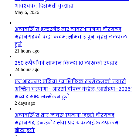
आवश्यक : हिरामती कुश्वाहा
May 6, 2026
अव्यवस्थित इन्टरनेट तार व्यवस्थापनमा वीरगञ्ज
महानगरको कडा कदम: सोमबार पुनः बृहत् छलफल
हुने
21 hours ago
२५० रुपैयाँको सामान किन्दा १० लाखको उपहार
24 hours ago
एनआरएनए एसिया प्याशिफिक सम्मेलनको तयारी
अन्तिम चरणमा- आरसी दीपक कंडेल, ‘आरोहण–२०२६’
भव्य र सभ्य सम्मेलन हुने
2 days ago
अव्यवस्थित तार व्यवस्थापनमा जुट्यो वीरगञ्ज
महानगर, इन्टरनेट सेवा प्रदायकलाई छलफलमा
बोलाइयो