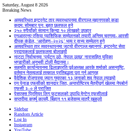
Saturday, August 8 2026
Breaking News
अव्यवस्थित इन्टरनेट तार व्यवस्थापनमा वीरगञ्ज महानगरको कडा
कदम: सोमबार पुनः बृहत् छलफल हुने
२५० रुपैयाँको सामान किन्दा १० लाखको उपहार
एनआरएनए एसिया प्याशिफिक सम्मेलनको तयारी अन्तिम चरणमा- आरसी
दीपक कंडेल, ‘आरोहण–२०२६’ भव्य र सभ्य सम्मेलन हुने
अव्यवस्थित तार व्यवस्थापनमा जुट्यो वीरगञ्ज महानगर, इन्टरनेट सेवा
प्रदायकलाई छलफलमा बोलाइयो
नाट्टा निर्वाचनमा ‘पर्यटन उठे, नेपाल उठ्छ’ नारासहित युविका
भण्डारीको अनुभवी टोली मैदानमा।
सहमति कार्यान्वयनमा ढिलाइप्रति पूर्वअध्यक्ष आरके शर्माको असन्तुष्टि,
वर्तमान नेतृत्वलाई तत्काल प्रतिबद्धता पूरा गर्न आग्रह
वैदेशिक रोजगारमा ज्यान गुमाएका १३ जनाको शव नेपाल ल्याइयो
एन पेनाङ एफसीको शानदार जित, अन्तर्राष्ट्रिय मैत्रीपूर्ण खेलमा नेपबोर्न
एफसी ३–० ले पराजित
पेसएक्स प्रिमियर लिग फुटसलको उपाधि मेन्टेन एफसीलाई
सप्तरीमा कर्फ्यु कायमै, बिहान ११ बजेसम्म मात्रै खुकुलो
Sidebar
Random Article
Log In
Instagram
YouTube