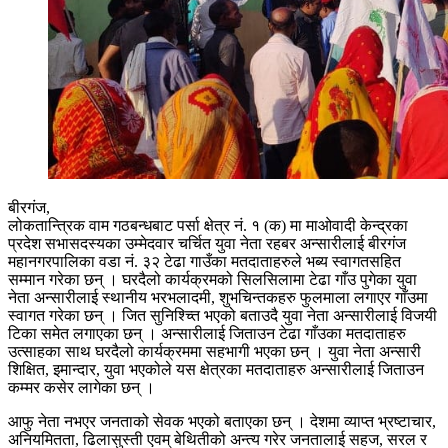
बीरगंज,
लोकतान्त्रिक वाम गठबन्धबाट पर्सा क्षेत्र नं. १ (क) मा माओवादी केन्द्रका
प्रदेश सभासदस्यका उम्मेदवार चर्चित युवा नेता रहबर अन्सारीलाई बीरगंज
महानगरपालिका वडा नं. ३२ टेढा गाउँका मतदाताहरुले भब्य स्वागतसहित
सम्मान गरेका छन् । घरदैलो कार्यक्रमको सिलसिलामा टेढा गाँउ पुगेका युवा
नेता अन्सारीलाई स्थानीय भरभलादमी, शुभचिन्तकहरु फुलमाला लगाएर गाँउमा
स्वागत गरेका छन् । जित सुनिश्च्ति भएको बताउदै युवा नेता अन्सारीलाई विजयी
टिका समेत लगाएका छन् । अन्सारीलाई जिताउन टेढा गाँउका मतदाताहरु
उत्साहका साथ घरदैलो कार्यक्रममा सहभागी भएका छन् । युवा नेता अन्सारी
शिक्षित, इमान्दार, युवा भएकोले यस क्षेत्रका मतदाताहरु अन्सारीलाई जिताउन
कम्मर कसेर लागेका छन् ।
आफु नेता नभएर जनताको सेवक भएको बताएका छन् । देशमा व्याप्त भ्रष्टाचार,
अनियमितता, ढिलासुस्ती एवम् बेथितीको अन्त्य गरेर जनतालाई सहज, सरल र