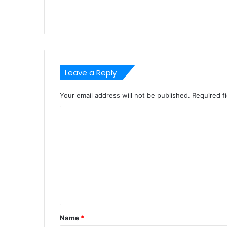
Leave a Reply
Your email address will not be published.
Required f
C
o
m
m
e
n
t
Name
*
*