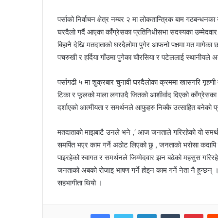
m
a
पर्साको निर्वाचन क्षेत्र नम्बर २ मा लोकतान्त्रिक बाम गठबन्धनक
i
घरदैलो गर्दै आएका काँग्रेसका प्रतिनिधीसभा सदस्यका उम्मेदवा
l
बिहानै देखि मतदाताको घरदैलोमा पुगेर आफनो पक्षमा मत मागेका छ
पचरुखी र हर्दिया गाँउमा पुगेका चौरसिया र पटेललाई स्थानीयले
पर्सागढी ५ मा शुक्रबार चुनावी घरदैलोका क्रममा खासगरि गृहणी म
टिका र फूलको माला लगाउदै जितको आशीर्वाद दिएको काँग्रेसका क्षेत
दर्शाएको आत्मीयता र समर्थनले आफुहरु निक्कै उत्साहित बनेको प
मतदाताको माझबाटै उनले भने ,‘ आज जनताले गरिरहेको यो समर्थन
समर्पित भएर काम गर्ने अठोट लिएको छु , जनताको भरोसा कदापि 
पाइरहेको स्वागत र समर्थनले जिम्मेदवार झन बढेको महसुस गरिर
जनताको अबको रोजाइ भाषण गर्ने होइन काम गर्ने नेता नै हुन्छन् 
सहभागीता थियो ।
Facebook
Twitter
LinkedIn
Tumblr
Pinterest