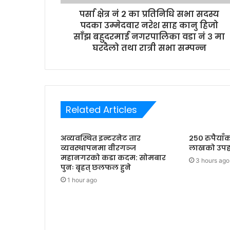
r
पर्सा क्षेत्र नं २ का प्रतिनिधि सभा सदस्य
e
पदका उम्मेदवार नरेश साह कानु हिजो
s
साँझ बहुदरमाई नगरपालिका वडा नं ३ मा
s
घरदैलो तथा रात्री सभा सम्पन्न
Related Articles
अव्यवस्थित इन्टरनेट तार
२५० रुपैयाँ
व्यवस्थापनमा वीरगञ्ज
लाखको उपह
महानगरको कडा कदम: सोमबार
3 hours ago
पुनः बृहत् छलफल हुने
1 hour ago