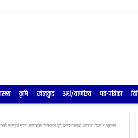
न किन्दा १० लाखको उपहार
ास्थ्य
कृषि
खेलकुद
अर्थ/वाणीज्य
पत्र-पत्रिका
वि
ुले स्वस्फूर्त रुपमा घरघरबाट निस्किएर दुवै उम्मेदवारलाई अबीरको टिका र फूलको