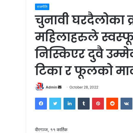
राजनीति
चुनावी घरदैलोका 
महिलाहरुले स्वस्फ
निस्किएर दुवै उम्
टिका र फूलको मा
Admin
S
October 28, 2022
e
Facebook
Twitter
LinkedIn
Tumblr
Pinterest
Reddit
VK
n
d
a
n
वीरगञ्ज, ११ कार्तिक
e