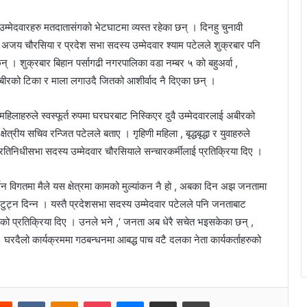
ा उम्मेदवारहरु मतदातासंगको भेटघाटमा व्यस्त रहेका छन् । दिनहु चुनावी
र अजय चौरसिया र प्रदेश सभा सदस्य उम्मेदवार श्याम पटेलले शुक्रबार पनि
न् । शुक्रबार बिहान पर्सागढी नगरपालिका वडा नम्बर ५ को बहुअर्वा ,
 अबीरको टिका र माला लगाउदै जितको आशीर्वाद नै दिएका छन् ।
हिलाहरुले स्वस्फूर्त रुपमा घरघरबाट निस्किएर दुवै उम्मेदवारलाई अबीरको
्रीय सचिव रन्जित पटेलले बताए । गृहिणी महिला , बृद्धबृद्धा र युवाहरुले
्रतिनिधीसभा सदस्य उम्मेदवार चौरसियाले सन्चारकर्मीलाई प्रतिक्रिया दिए ।
 विगतमा मैले यस क्षेत्रमा कामको मुल्यांकन नै हो , अबका दिन अझ जनतामा
टुट्न दिन्न । यस्तै प्रदेशसभा सदस्य उम्मेदवार पटेलले पनि जनताबाट
हेको प्रतिक्रिया दिए । उनले भने ,‘ जनता अब धेरै सचेत भइसकेका छन् ,
। घरदैलो कार्यक्रममा गठबन्धनमा आबद्ध पाच वटै दलका नेता कार्यकर्ताहरुको
Reddit
VKontakte
Odnoklassniki
Pocket
Messenger
Share via Email
Print