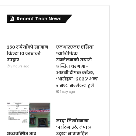
Recent Tech News
२५० रुपैयाँको सामान
एनआरएनए एसिया
किन्दा १० लाखको
प्याशिफिक
उपहार
सम्मेलनको तयारी
अन्तिम चरणमा-
3 hours ago
आरसी दीपक कंडेल,
‘आरोहण–२०२६’ भव्य
र सभ्य सम्मेलन हुने
1 day ago
नाट्टा निर्वाचनमा
‘पर्यटन उठे, नेपाल
अव्यवस्थित तार
उठ्छ’ नारासहित