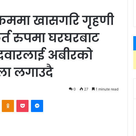
क्रममा खासगरि गृहणी
ूर्त रुपमा घरघरबाट
मेदवारलाई अबीरको
ला लगाउदै
0
27
1 minute read
ontakte
Odnoklassniki
Pocket
Messenger