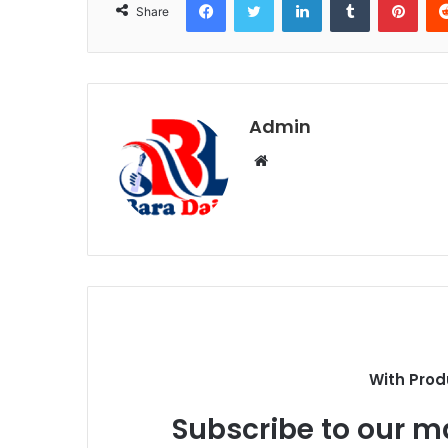
Share
Admin
W
e
b
s
i
t
e
With Prod
Subscribe to our ma