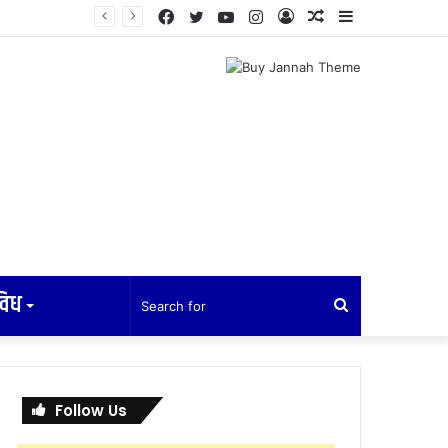
Facebook
Twitter
YouTube
Instagram
Log
Random
Sidebar
In
Article
विध
Search
for
Follow Us