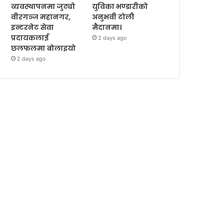
व्यवस्थापनमा जुट्यो
युविका भण्डारीको
वीरगञ्ज महानगर,
अनुभवी टोली
इन्टरनेट सेवा
मैदानमा।
प्रदायकलाई
2 days ago
छलफलमा बोलाइयो
2 days ago