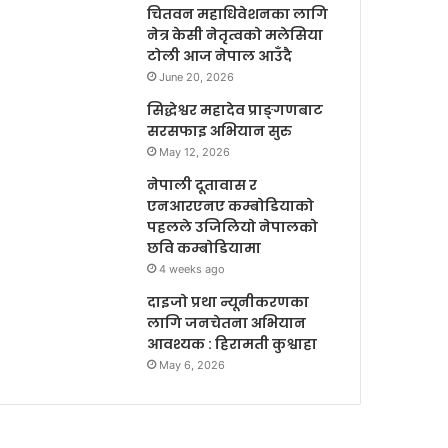
चितवन महाधिवेशनका लागि
नेत्र केसी नेतृत्वको मलेसिया
टोली आज नेपाल आउँदै
June 20, 2026
सिद्धेश्वर महादेव प्राङ्गणबाट
सरसफाइ अभियान सुरु
May 12, 2026
नेपाली दूतावास र
एनआरएनए कम्बोडियाको
पहलले उजिलियो नेपालको
छवि कम्बोडियामा
4 weeks ago
दाइजो प्रथा न्यूनीकरणका
लागि जनचेतना अभियान
आवश्यक : हिरामती कुश्वाहा
May 6, 2026