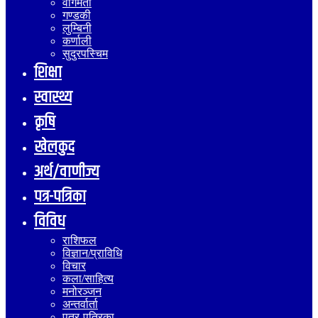
वागमती
गण्डकी
लुम्बिनी
कर्णाली
सुदुरपस्चिम
शिक्षा
स्वास्थ्य
कृषि
खेलकुद
अर्थ/वाणीज्य
पत्र-पत्रिका
विविध
राशिफल
विज्ञान/प्राविधि
विचार
कला/साहित्य
मनोरञ्जन
अन्तर्वार्ता
पत्र-पत्रिका