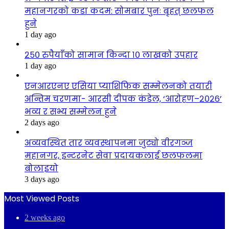
महानगरको कडा कदम: सोमबार पुनः बृहत् छलफल
हुने
1 day ago
२५० रुपैयाँको सामान किन्दा १० लाखको उपहार
1 day ago
एनआरएनए एसिया प्याशिफिक सम्मेलनको तयारी
अन्तिम चरणमा- आरसी दीपक कंडेल, ‘आरोहण–२०२६’
भव्य र सभ्य सम्मेलन हुने
2 days ago
अव्यवस्थित तार व्यवस्थापनमा जुट्यो वीरगञ्ज
महानगर, इन्टरनेट सेवा प्रदायकलाई छलफलमा
बोलाइयो
3 days ago
Most Viewed Posts
2 weeks ago