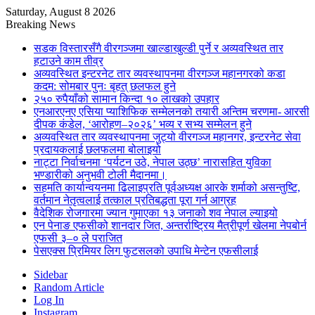
Saturday, August 8 2026
Breaking News
सडक विस्तारसँगै वीरगञ्जमा खाल्डाखुल्डी पुर्ने र अव्यवस्थित तार
हटाउने काम तीव्र
अव्यवस्थित इन्टरनेट तार व्यवस्थापनमा वीरगञ्ज महानगरको कडा
कदम: सोमबार पुनः बृहत् छलफल हुने
२५० रुपैयाँको सामान किन्दा १० लाखको उपहार
एनआरएनए एसिया प्याशिफिक सम्मेलनको तयारी अन्तिम चरणमा- आरसी
दीपक कंडेल, ‘आरोहण–२०२६’ भव्य र सभ्य सम्मेलन हुने
अव्यवस्थित तार व्यवस्थापनमा जुट्यो वीरगञ्ज महानगर, इन्टरनेट सेवा
प्रदायकलाई छलफलमा बोलाइयो
नाट्टा निर्वाचनमा ‘पर्यटन उठे, नेपाल उठ्छ’ नारासहित युविका
भण्डारीको अनुभवी टोली मैदानमा।
सहमति कार्यान्वयनमा ढिलाइप्रति पूर्वअध्यक्ष आरके शर्माको असन्तुष्टि,
वर्तमान नेतृत्वलाई तत्काल प्रतिबद्धता पूरा गर्न आग्रह
वैदेशिक रोजगारमा ज्यान गुमाएका १३ जनाको शव नेपाल ल्याइयो
एन पेनाङ एफसीको शानदार जित, अन्तर्राष्ट्रिय मैत्रीपूर्ण खेलमा नेपबोर्न
एफसी ३–० ले पराजित
पेसएक्स प्रिमियर लिग फुटसलको उपाधि मेन्टेन एफसीलाई
Sidebar
Random Article
Log In
Instagram