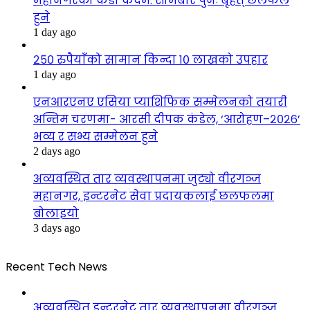
महानगरको कडा कदम: सोमबार पुनः बृहत् छलफल
हुने
1 day ago
२५० रुपैयाँको सामान किन्दा १० लाखको उपहार
1 day ago
एनआरएनए एसिया प्याशिफिक सम्मेलनको तयारी
अन्तिम चरणमा- आरसी दीपक कंडेल, ‘आरोहण–२०२६’
भव्य र सभ्य सम्मेलन हुने
2 days ago
अव्यवस्थित तार व्यवस्थापनमा जुट्यो वीरगञ्ज
महानगर, इन्टरनेट सेवा प्रदायकलाई छलफलमा
बोलाइयो
3 days ago
Recent Tech News
अव्यवस्थित इन्टरनेट तार व्यवस्थापनमा वीरगञ्ज