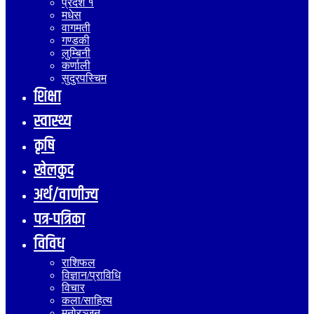
प्रदेश १
मधेस
वागमती
गण्डकी
लुम्बिनी
कर्णाली
सुदुरपस्चिम
शिक्षा
स्वास्थ्य
कृषि
खेलकुद
अर्थ/वाणीज्य
पत्र-पत्रिका
विविध
राशिफल
विज्ञान/प्राविधि
विचार
कला/साहित्य
मनोरञ्जन