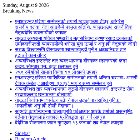
Sunday, August 9 2026
Breaking News
एनआरएनए एशिया सम्मेलनको तयारी ग्वाङ्झाउमा तीव्र, कांग्रेस
संसदीय दलका नेता आङदेम्बे प्रमुख अतिथि, ग्वाङ्झाउमा राजनीतिक
नेतृत्वदेखि व्यवसायीको जमघट
नाट्टा अध्यक्षमा युविका भण्डारी र महासचिवमा कृष्णप्रसाद ढकालको
उम्मेदवारीप्रती ब्याबसायीको भरोसा,युवा ऊर्जा र अनुभवी नेतृत्वको जोडी
सडक विस्तारसँगै वीरगञ्जमा खाल्डाखुल्डी पुर्ने र अव्यवस्थित तार
हटाउने काम तीव्र
अव्यवस्थित इन्टरनेट तार व्यवस्थापनमा वीरगञ्ज महानगरको कडा
कदम: सोमबार पुनः बृहत् छलफल हुने
२५० रुपैयाँको सामान किन्दा १० लाखको उपहार
एनआरएनए एसिया प्याशिफिक सम्मेलनको तयारी अन्तिम चरणमा- आरसी
दीपक कंडेल, ‘आरोहण–२०२६’ भव्य र सभ्य सम्मेलन हुने
अव्यवस्थित तार व्यवस्थापनमा जुट्यो वीरगञ्ज महानगर, इन्टरनेट सेवा
प्रदायकलाई छलफलमा बोलाइयो
नाट्टा निर्वाचनमा ‘पर्यटन उठे, नेपाल उठ्छ’ नारासहित युविका
भण्डारीको अनुभवी टोली मैदानमा।
सहमति कार्यान्वयनमा ढिलाइप्रति पूर्वअध्यक्ष आरके शर्माको असन्तुष्टि,
वर्तमान नेतृत्वलाई तत्काल प्रतिबद्धता पूरा गर्न आग्रह
वैदेशिक रोजगारमा ज्यान गुमाएका १३ जनाको शव नेपाल ल्याइयो
Sidebar
Random Article