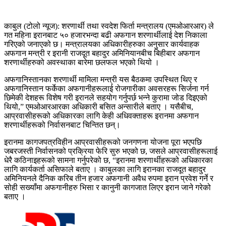
काबुल (टोलो न्यूज): शरणार्थी तथा स्वदेश फिर्ता मन्त्रालय (एमओआरआर) ले
गत महिना इरानबाट ५० हजारभन्दा बढी अफगान शरणार्थीलाई देश निकाला
गरिएको जनाएको छ। मन्त्रालयका अधिकारीहरुका अनुसार कार्यवाहक
अफगान मन्त्री र इरानी राजदूत बहादुर अमिनियानबीच बिहीबार अफगान
शरणार्थीहरुको अवस्थाका बारेमा छलफल भएको थियो ।
अफगानिस्तानका शरणार्थी मामिला मन्त्री यस बैठकमा उपस्थित थिए र
अफगानिस्तान फर्केका अफगानीहरूलाई रोजगारीका अवसरहरू सिर्जना गर्न
छिमेकी देशहरू विशेष गरी इरानले सहयोग गर्नुपर्छ भन्ने कुरामा जोड दिइएको
थियो,” एमओआरआरका अधिकारी बसित अन्सारीले बताए । यसैबीच,
आप्रवासीहरूको अधिकारका लागि केही अधिवक्ताहरू इरानमा अफगान
शरणार्थीहरूको निर्वासनबाट चिन्तित छन्।
इरानमा कागजपत्रविहीन आप्रवासीहरूको जनगणना योजना पूरा भएपछि
जबरजस्ती निर्वासनको प्रक्रिया फेरि सुरु भएको छ, जसले आप्रवासीहरूलाई
धेरै कठिनाइहरूको सामना गर्नुपरेको छ, “इरानमा शरणार्थीहरूको अधिकारका
लागि कार्यकर्ता असिफाले बताए । काबुलका लागि इरानका राजदूत बहादुर
अमिनियनले दैनिक करिब तीन हजार अफगानी अवैध रुपमा इरान प्रवेश गर्ने र
सोही सख्याँमा अफगानीहरु भिसा र कानुनी कागजात लिएर इरान जाने गरेको
बताए ।