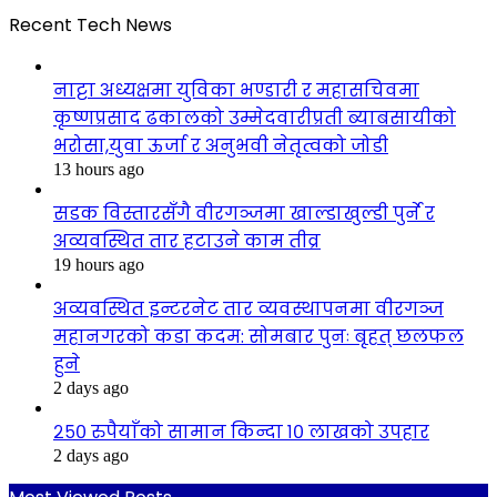
Recent Tech News
नाट्टा अध्यक्षमा युविका भण्डारी र महासचिवमा
कृष्णप्रसाद ढकालको उम्मेदवारीप्रती ब्याबसायीको
भरोसा,युवा ऊर्जा र अनुभवी नेतृत्वको जोडी
13 hours ago
सडक विस्तारसँगै वीरगञ्जमा खाल्डाखुल्डी पुर्ने र
अव्यवस्थित तार हटाउने काम तीव्र
19 hours ago
अव्यवस्थित इन्टरनेट तार व्यवस्थापनमा वीरगञ्ज
महानगरको कडा कदम: सोमबार पुनः बृहत् छलफल
हुने
2 days ago
२५० रुपैयाँको सामान किन्दा १० लाखको उपहार
2 days ago