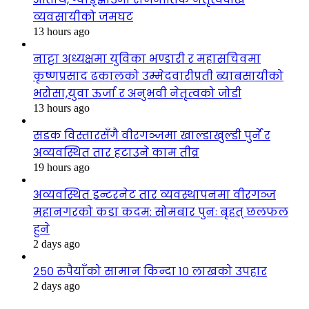
व्यवसायीको जमघट
13 hours ago
नाट्टा अध्यक्षमा युविका भण्डारी र महासचिवमा
कृष्णप्रसाद ढकालको उम्मेदवारीप्रती ब्याबसायीको
भरोसा,युवा ऊर्जा र अनुभवी नेतृत्वको जोडी
13 hours ago
सडक विस्तारसँगै वीरगञ्जमा खाल्डाखुल्डी पुर्ने र
अव्यवस्थित तार हटाउने काम तीव्र
19 hours ago
अव्यवस्थित इन्टरनेट तार व्यवस्थापनमा वीरगञ्ज
महानगरको कडा कदम: सोमबार पुनः बृहत् छलफल
हुने
2 days ago
२५० रुपैयाँको सामान किन्दा १० लाखको उपहार
2 days ago