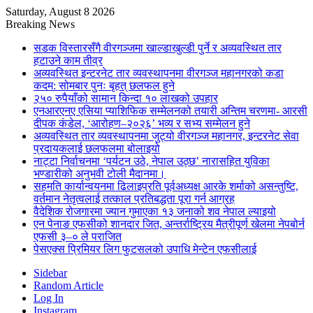
Saturday, August 8 2026
Breaking News
सडक विस्तारसँगै वीरगञ्जमा खाल्डाखुल्डी पुर्ने र अव्यवस्थित तार
हटाउने काम तीव्र
अव्यवस्थित इन्टरनेट तार व्यवस्थापनमा वीरगञ्ज महानगरको कडा
कदम: सोमबार पुनः बृहत् छलफल हुने
२५० रुपैयाँको सामान किन्दा १० लाखको उपहार
एनआरएनए एसिया प्याशिफिक सम्मेलनको तयारी अन्तिम चरणमा- आरसी
दीपक कंडेल, ‘आरोहण–२०२६’ भव्य र सभ्य सम्मेलन हुने
अव्यवस्थित तार व्यवस्थापनमा जुट्यो वीरगञ्ज महानगर, इन्टरनेट सेवा
प्रदायकलाई छलफलमा बोलाइयो
नाट्टा निर्वाचनमा ‘पर्यटन उठे, नेपाल उठ्छ’ नारासहित युविका
भण्डारीको अनुभवी टोली मैदानमा।
सहमति कार्यान्वयनमा ढिलाइप्रति पूर्वअध्यक्ष आरके शर्माको असन्तुष्टि,
वर्तमान नेतृत्वलाई तत्काल प्रतिबद्धता पूरा गर्न आग्रह
वैदेशिक रोजगारमा ज्यान गुमाएका १३ जनाको शव नेपाल ल्याइयो
एन पेनाङ एफसीको शानदार जित, अन्तर्राष्ट्रिय मैत्रीपूर्ण खेलमा नेपबोर्न
एफसी ३–० ले पराजित
पेसएक्स प्रिमियर लिग फुटसलको उपाधि मेन्टेन एफसीलाई
Sidebar
Random Article
Log In
Instagram