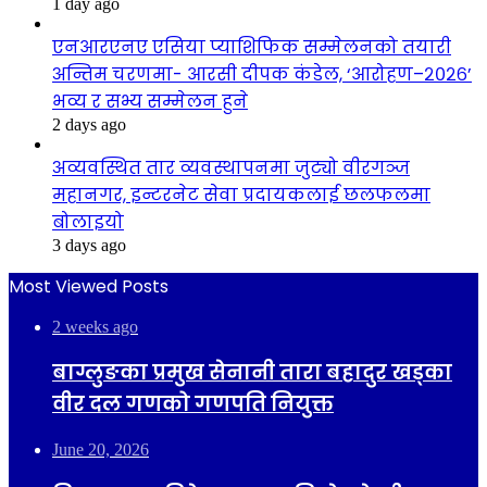
1 day ago
एनआरएनए एसिया प्याशिफिक सम्मेलनको तयारी
अन्तिम चरणमा- आरसी दीपक कंडेल, ‘आरोहण–२०२६’
भव्य र सभ्य सम्मेलन हुने
2 days ago
अव्यवस्थित तार व्यवस्थापनमा जुट्यो वीरगञ्ज
महानगर, इन्टरनेट सेवा प्रदायकलाई छलफलमा
बोलाइयो
3 days ago
Most Viewed Posts
2 weeks ago
बाग्लुङका प्रमुख सेनानी तारा बहादुर खड्का
वीर दल गणको गणपति नियुक्त
June 20, 2026