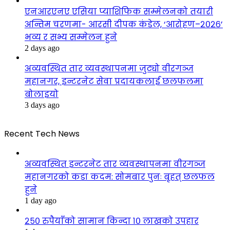
एनआरएनए एसिया प्याशिफिक सम्मेलनको तयारी
अन्तिम चरणमा- आरसी दीपक कंडेल, ‘आरोहण–२०२६’
भव्य र सभ्य सम्मेलन हुने
2 days ago
अव्यवस्थित तार व्यवस्थापनमा जुट्यो वीरगञ्ज
महानगर, इन्टरनेट सेवा प्रदायकलाई छलफलमा
बोलाइयो
3 days ago
Recent Tech News
अव्यवस्थित इन्टरनेट तार व्यवस्थापनमा वीरगञ्ज
महानगरको कडा कदम: सोमबार पुनः बृहत् छलफल
हुने
1 day ago
२५० रुपैयाँको सामान किन्दा १० लाखको उपहार