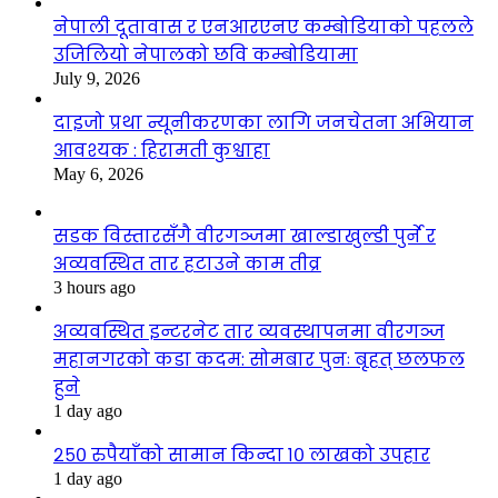
नेपाली दूतावास र एनआरएनए कम्बोडियाको पहलले
उजिलियो नेपालको छवि कम्बोडियामा
July 9, 2026
दाइजो प्रथा न्यूनीकरणका लागि जनचेतना अभियान
आवश्यक : हिरामती कुश्वाहा
May 6, 2026
सडक विस्तारसँगै वीरगञ्जमा खाल्डाखुल्डी पुर्ने र
अव्यवस्थित तार हटाउने काम तीव्र
3 hours ago
अव्यवस्थित इन्टरनेट तार व्यवस्थापनमा वीरगञ्ज
महानगरको कडा कदम: सोमबार पुनः बृहत् छलफल
हुने
1 day ago
२५० रुपैयाँको सामान किन्दा १० लाखको उपहार
1 day ago