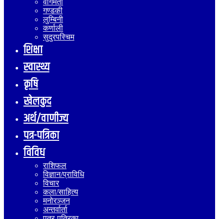
वागमती
गण्डकी
लुम्बिनी
कर्णाली
सुदुरपस्चिम
शिक्षा
स्वास्थ्य
कृषि
खेलकुद
अर्थ/वाणीज्य
पत्र-पत्रिका
विविध
राशिफल
विज्ञान/प्राविधि
विचार
कला/साहित्य
मनोरञ्जन
अन्तर्वार्ता
पत्र-पत्रिका