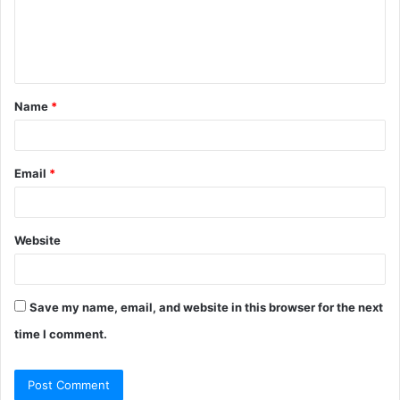
m
e
n
t
Name
*
*
Email
*
Website
Save my name, email, and website in this browser for the next
time I comment.