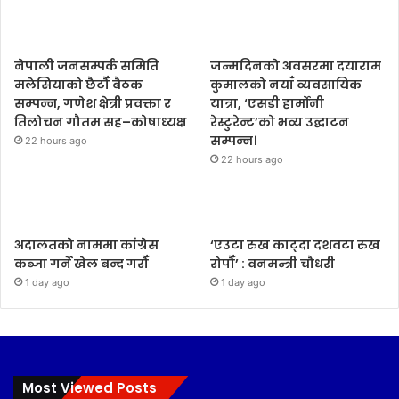
नेपाली जनसम्पर्क समिति
जन्मदिनको अवसरमा दयाराम
मलेसियाको छैटौँ बैठक
कुमालको नयाँ व्यवसायिक
सम्पन्न, गणेश क्षेत्री प्रवक्ता र
यात्रा, ‘एसडी हार्मोनी
तिलोचन गौतम सह–कोषाध्यक्ष
रेस्टुरेन्ट’को भव्य उद्घाटन
सम्पन्न।
22 hours ago
22 hours ago
अदालतको नाममा कांग्रेस
‘एउटा रुख काट्दा दशवटा रुख
कब्जा गर्ने खेल बन्द गरौँ
रोपौँ’ : वनमन्त्री चौधरी
1 day ago
1 day ago
Most Viewed Posts