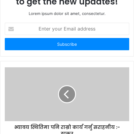
to get the new updates!
Lorem ipsum dolor sit amet, consectetur.
E
n
t
e
r
y
o
u
r
E
m
a
i
l
a
d
d
भ्यावय स्थितिमा पनि राम्रो कार्य गर्नु सराहनीय :-
r
ठाकुर