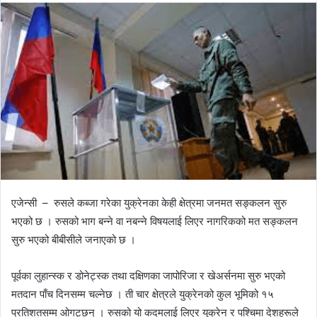
n
d
a
n
e
m
a
i
l
एजेन्सी – रुसले कब्जा गरेका युक्रेनका केही क्षेत्रमा जनमत सङ्कलन सुरु
भएको छ । रुसको भाग बन्ने वा नबन्ने विषयलाई लिएर नागरिकको मत सङ्कलन
सुरु भएको बीबीसीले जनाएको छ ।
पूर्वका लुहान्स्क र डोनेट्स्क तथा दक्षिणका जापोरिजा र खेअर्सनमा सुरु भएको
मतदान पाँच दिनसम्म चल्नेछ । ती चार क्षेत्रले युक्रेनको कुल भूमिको १५
प्रतिशतसम्म ओगट्छन् । रुसको यो कदमलाई लिएर युक्रेन र पश्चिमा देशहरूले