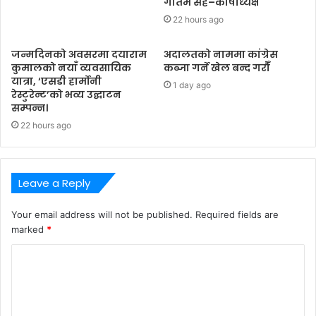
गौतम सह–कोषाध्यक्ष
22 hours ago
जन्मदिनको अवसरमा दयाराम
अदालतको नाममा कांग्रेस
कुमालको नयाँ व्यवसायिक
कब्जा गर्ने खेल बन्द गरौँ
यात्रा, ‘एसडी हार्मोनी
1 day ago
रेस्टुरेन्ट’को भव्य उद्घाटन
सम्पन्न।
22 hours ago
Leave a Reply
Your email address will not be published.
Required fields are
marked
*
C
o
m