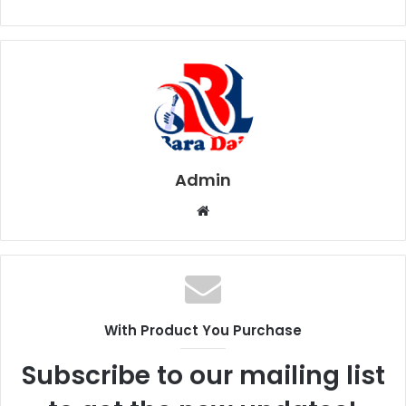
Admin
W
e
b
s
i
t
With Product You Purchase
e
Subscribe to our mailing list