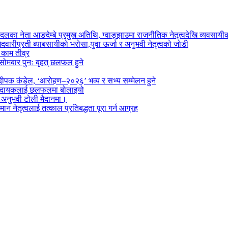
दलका नेता आङदेम्बे प्रमुख अतिथि, ग्वाङ्झाउमा राजनीतिक नेतृत्वदेखि व्यवसा
दवारीप्रती ब्याबसायीको भरोसा,युवा ऊर्जा र अनुभवी नेतृत्वको जोडी
े काम तीव्र
सोमबार पुनः बृहत् छलफल हुने
पक कंडेल, ‘आरोहण–२०२६’ भव्य र सभ्य सम्मेलन हुने
ा प्रदायकलाई छलफलमा बोलाइयो
ो अनुभवी टोली मैदानमा।
तमान नेतृत्वलाई तत्काल प्रतिबद्धता पूरा गर्न आग्रह