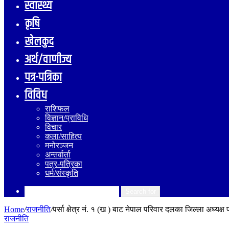
स्वास्थ्य
कृषि
खेलकुद
अर्थ/वाणीज्य
पत्र-पत्रिका
विविध
राशिफल
विज्ञान/प्राविधि
विचार
कला/साहित्य
मनोरञ्जन
अन्तर्वार्ता
पत्र-पत्रिका
धर्म/संस्कृति
Search for
Home
/
राजनीति
/
पर्सा क्षेत्र नं. १ (ख ) बाट नेपाल परिवार दलका जिल्ला अध्यक
राजनीति