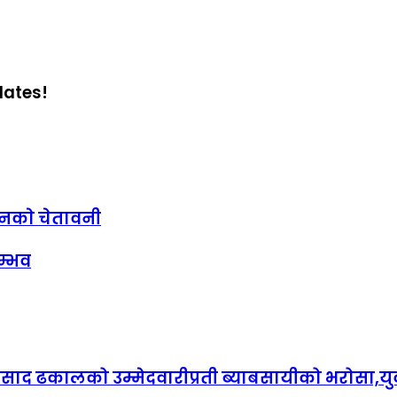
dates!
ानकाे चेतावनी
म्भव
प्रसाद ढकालको उम्मेदवारीप्रती ब्याबसायीको भरोसा,युव