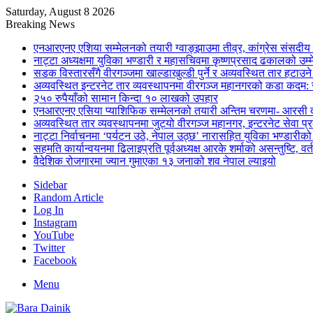
Saturday, August 8 2026
Breaking News
एनआरएनए एशिया सम्मेलनको तयारी ग्वाङ्झाउमा तीव्र, कांग्रेस संसदीय 
नाट्टा अध्यक्षमा युविका भण्डारी र महासचिवमा कृष्णप्रसाद ढकालको उम्मे
सडक विस्तारसँगै वीरगञ्जमा खाल्डाखुल्डी पुर्ने र अव्यवस्थित तार हटाउन
अव्यवस्थित इन्टरनेट तार व्यवस्थापनमा वीरगञ्ज महानगरको कडा कदम: 
२५० रुपैयाँको सामान किन्दा १० लाखको उपहार
एनआरएनए एसिया प्याशिफिक सम्मेलनको तयारी अन्तिम चरणमा- आरसी दी
अव्यवस्थित तार व्यवस्थापनमा जुट्यो वीरगञ्ज महानगर, इन्टरनेट सेव
नाट्टा निर्वाचनमा ‘पर्यटन उठे, नेपाल उठ्छ’ नारासहित युविका भण्डारीक
सहमति कार्यान्वयनमा ढिलाइप्रति पूर्वअध्यक्ष आरके शर्माको असन्तुष्टि, वर्
वैदेशिक रोजगारमा ज्यान गुमाएका १३ जनाको शव नेपाल ल्याइयो
Sidebar
Random Article
Log In
Instagram
YouTube
Twitter
Facebook
Menu